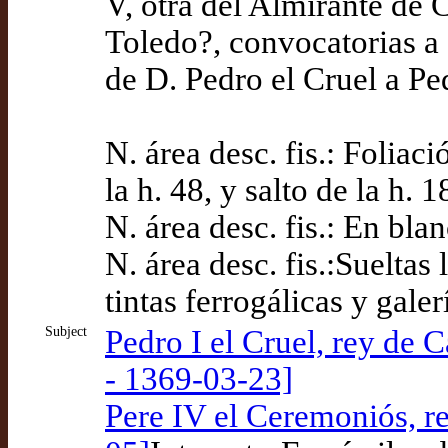
V, otra del Almirante de C
Toledo?, convocatorias a 
de D. Pedro el Cruel a Pe
N. área desc. fis.: Foliaci
la h. 48, y salto de la h. 
N. área desc. fis.: En bla
N. área desc. fis.:Sueltas 
tintas ferrogálicas y galer
Subject
Pedro I el Cruel, rey de 
- 1369-03-23]
Pere IV el Ceremoniós, r