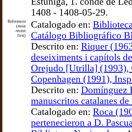
Estúñiga, 1. conde de Led
1408 - 1408-05-29.
References
Catalogado en:
Bibliotec
(most
recent
Catálogo Bibliográfico
first)
Descrito en:
Riquer (1963-
deseiximents i capítols d
Orejudo [Utrilla] (1993), 
Copenhagen (1991), Insp
Descrito en:
Domínguez B
manuscritos catalanes de 
Catalogado en:
Roca (190
pertenecieron a D. Pascua