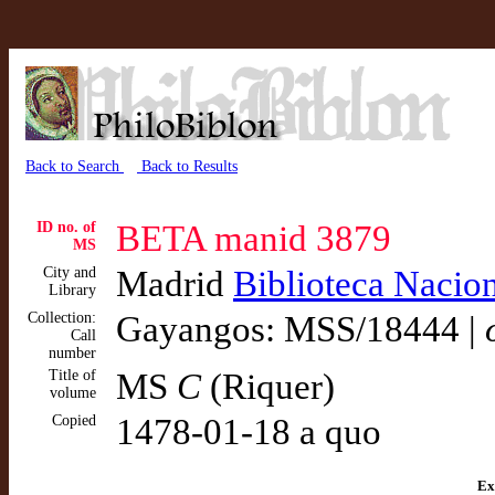
Back to Search
Back to Results
ID no. of
BETA manid 3879
MS
City and
Madrid
Biblioteca Nacio
Library
Collection:
Gayangos: MSS/18444 |
Call
number
Title of
MS
C
(Riquer)
volume
Copied
1478-01-18 a quo
Ex