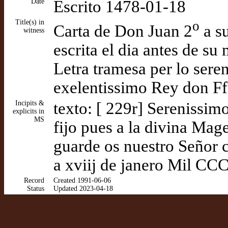
Date
Escrito 1478-01-18
Title(s) in
o
Carta de Don Juan 2
a s
witness
escrita el dia antes de su
Letra tramesa per lo ser
exelentissimo Rey don Ffe
Incipits &
texto: [ 229r] Serenissi
explicits in
MS
fijo pues a la divina Mag
guarde os nuestro Señor 
a xviij de janero Mil C
Record
Created 1991-06-06
Status
Updated 2023-04-18