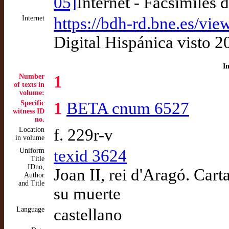
05]
Internet - Facsímiles d
Internet
https://bdh-rd.bne.es/
Digital Hispánica visto 
I
Number
1
of texts in
volume:
Specific
1
BETA cnum 6527
witness ID
no.
Location
f. 229r-v
in volume
Uniform
texid 3624
Title
IDno,
Joan II, rei d'Aragó. Cart
Author
and Title
su muerte
Language
castellano