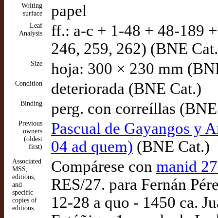
Writing
papel
surface
Leaf
ff.: a-c + 1-48 + 48-189 
Analysis
246, 259, 262) (BNE Cat.
Size
hoja: 300 × 230 mm (BNE
Condition
deteriorada (BNE Cat.)
Binding
perg. con correíllas (BNE
Previous
Pascual de Gayangos y Ar
owners
(oldest
04 ad quem)
(BNE Cat.)
first)
Associated
Compárese con
manid 2
MSS,
editions,
RES/27. para Fernán Pére
and
specific
12-28 a quo - 1450 ca. 
copies of
editions