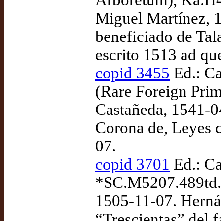
Arboretum), Ka.H4
Miguel Martínez, 1
beneficiado de Tala
escrito 1513 ad qu
copid 3455
Ed.: Ca
(Rare Foreign Pri
Castañeda, 1541-04
Corona de, Leyes 
07.
copid 3701
Ed.: Ca
*SC.M5207.489td. 
1505-11-07. Herná
“Trescientas” del 