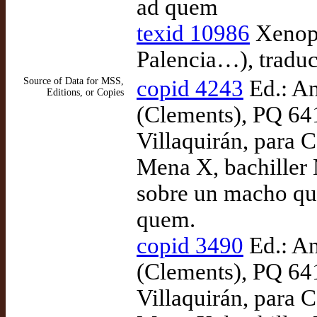
ad quem
texid 10986
Xenoph
Palencia…), tradu
Source of Data for MSS,
copid 4243
Ed.: An
Editions, or Copies
(Clements), PQ 641
Villaquirán, para
Mena X, bachiller
sobre un macho que
quem.
copid 3490
Ed.: An
(Clements), PQ 641
Villaquirán, para