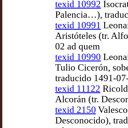
texid 10992
Isocrat
Palencia…), tradu
texid 10991
Leonar
Aristóteles (tr. Al
02 ad quem
texid 10990
Leonar
Tulio Cicerón, sobe
traducido 1491-07
texid 11122
Ricold
Alcorán (tr. Desco
texid 2150
Valesco 
Desconocido), tra