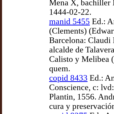
Mena X, bachiller 
1444-02-22.
manid 5455
Ed.: A
(Clements) (Edwar
Barcelona: Claudi 
alcalde de Talaver
Calisto y Melibea (
quem.
copid 8433
Ed.: An
Conscience, c: lvd
Plantin, 1556. And
cura y preservación