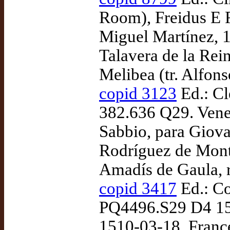
Room), Freidus E 
Miguel Martínez, 1
Talavera de la Rei
Melibea (tr. Alfon
copid 3123
Ed.: Cl
382.636 Q29. Vene
Sabbio, para Giova
Rodríguez de Mont
Amadís de Gaula, 
copid 3417
Ed.: Co
PQ4496.S29 D4 151
1510-03-18. France