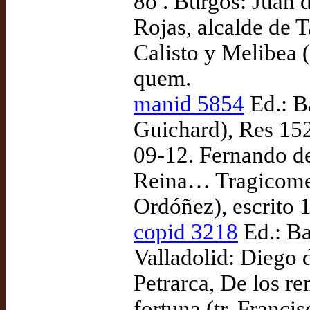
8o . Burgos: Juan 
Rojas, alcalde de 
Calisto y Melibea (
quem.
manid 5854
Ed.: B
Guichard), Res 152
09-12. Fernando de
Reina… Tragicomedi
Ordóñez), escrito 
copid 3218
Ed.: Ba
Valladolid: Diego
Petrarca, De los r
fortuna (tr. Franci