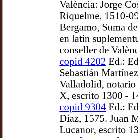
València: Jorge Cos
Riquelme, 1510-09-
Bergamo, Suma de 
en latín suplement
conseller de Valèn
copid 4202
Ed.: Ed
Sebastián Martíne
Valladolid, notari
X, escrito 1300 - 1
copid 9304
Ed.: Ed
Díaz, 1575. Juan M
Lucanor, escrito 1