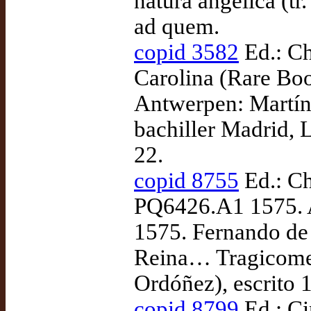
natura angélica (t
ad quem.
copid 3582
Ed.: Ch
Carolina (Rare Bo
Antwerpen: Martín
bachiller Madrid, L
22.
copid 8755
Ed.: Ch
PQ6426.A1 1575. A
1575. Fernando de 
Reina… Tragicomedi
Ordóñez), escrito 
copid 8799
Ed.: Ci