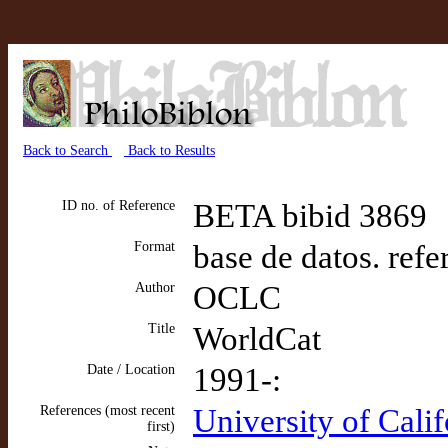
Back to Search
Back to Results
ID no. of Reference
BETA bibid 3869
Format
base de datos. refe
Author
OCLC
Title
WorldCat
Date / Location
1991-:
References (most recent
University of Cal
first)