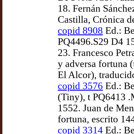
18. Fernán Sánchez
Castilla, Crónica d
copid 8908
Ed.: Be
PQ4496.S29 D4 151
23. Francesco Petr
y adversa fortuna (
El Alcor), traduci
copid 3576
Ed.: Be
(Tiny), t PQ6413 
1552. Juan de Mena
fortuna, escrito 1
copid 3314
Ed.: Be