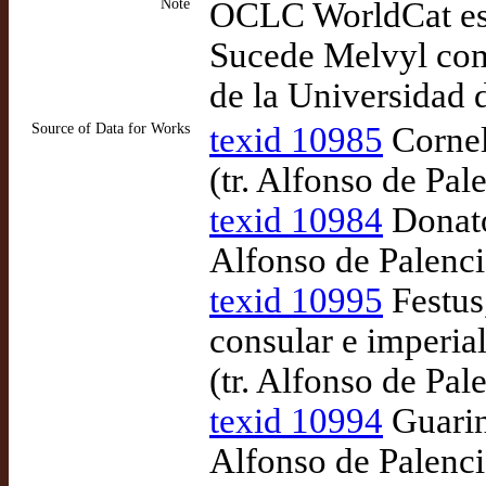
Note
OCLC WorldCat es 
Sucede Melvyl com
de la Universidad 
Source of Data for Works
texid 10985
Cornel
(tr. Alfonso de Pa
texid 10984
Donato
Alfonso de Palenc
texid 10995
Festus,
consular e imperia
(tr. Alfonso de Pa
texid 10994
Guarinu
Alfonso de Palenc