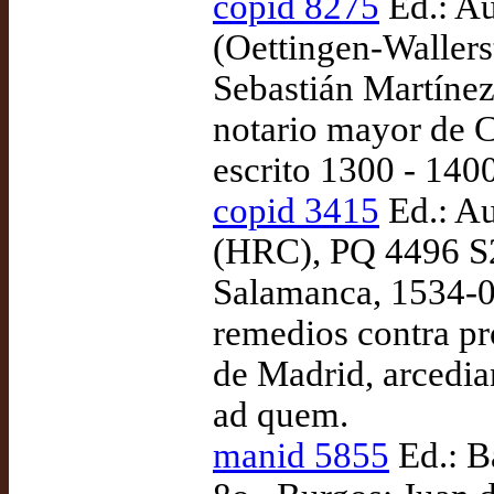
copid 8275
Ed.: Au
(Oettingen-Wallers
Sebastián Martínez
notario mayor de C
escrito 1300 - 1400
copid 3415
Ed.: Au
(HRC), PQ 4496 S2
Salamanca, 1534-04
remedios contra pró
de Madrid, arcedia
ad quem.
manid 5855
Ed.: B