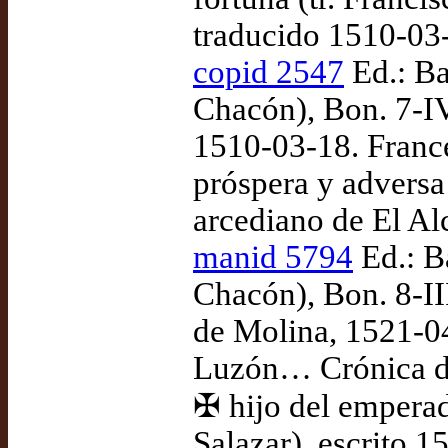
traducido 1510-03
copid 2547
Ed.: Ba
Chacón), Bon. 7-IV
1510-03-18. France
próspera y adversa 
arcediano de El Al
manid 5794
Ed.: B
Chacón), Bon. 8-III
de Molina, 1521-0
Luzón… Crónica de
✠ hijo del emperad
Salazar), escrito 