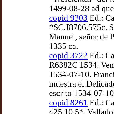
1499-08-28 ad qu
copid 9303
Ed.: C
*SC.J8706.575c. Se
Manuel, señor de P
1335 ca.
copid 3722
Ed.: C
R6382C 1534. Venez
1534-07-10. Franci
muestra el Delicad
escrito 1534-07-1
copid 8261
Ed.: Ca
425.10.5*. Vallado