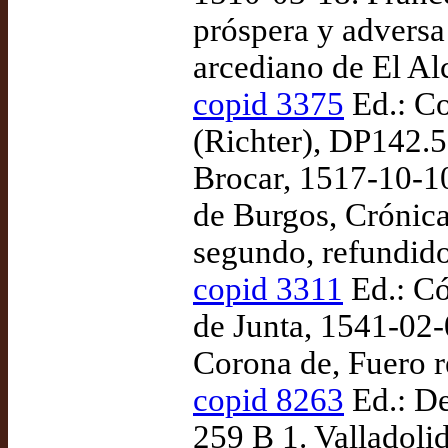
próspera y adversa 
arcediano de El Al
copid 3375
Ed.: Co
(Richter), DP142.5
Brocar, 1517-10-10
de Burgos, Crónica
segundo, refundid
copid 3311
Ed.: Có
de Junta, 1541-02-
Corona de, Fuero 
copid 8263
Ed.: De
259 B 1. Valladoli