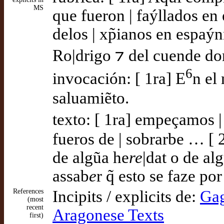
MS
que fueron | faýllados en
delos | xp̃ianos en espaý
Ro|drigo ⁊ del cuende don.
6
invocación: [ 1ra] E
n el
saluamiẽto.
texto: [ 1ra] empeçamos | 
fueros de | sobrarbe … [ 
de algũa he
re
|dat o de al
assab
e
r q̃ esto se faze po
References
Incipits / explicits de:
Gag
(most
recent
Aragonese Texts
first)