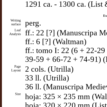
1291 ca. - 1300 ca. (List
Ex
Writing
perg.
surface
Leaf
ff.: 22 [?] (Manuscripa M
Analysis
ff.: 6 [?] (Waltman)
ff.: tomo I: 22 (6 + 22-29
39-59 + 66-72 + 74-91) (
Page
2 cols. (Utrilla)
Layout
33 ll. (Utrilla)
36 ll. (Manuscripa Medie
Size
hoja: 325 × 235 mm (Wa
hoja: 320 × 220 mm (Lis