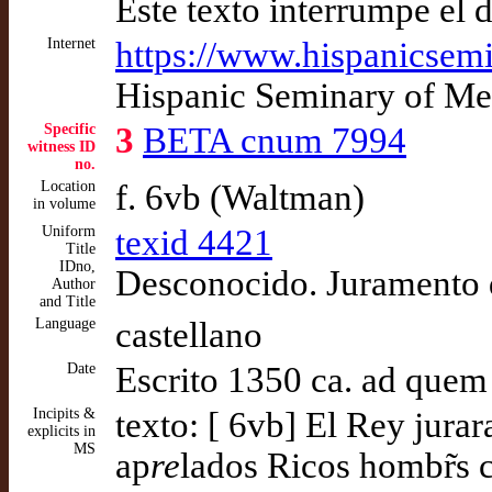
Este texto interrumpe el 
Internet
https://www.hispanicsemi
Hispanic Seminary of Med
Specific
3
BETA cnum 7994
witness ID
no.
Location
f. 6vb (Waltman)
in volume
Uniform
texid 4421
Title
IDno,
Desconocido. Juramento d
Author
and Title
Language
castellano
Date
Escrito 1350 ca. ad quem
Incipits &
texto: [ 6vb] El Rey jurar
explicits in
MS
ap
re
lados Ricos hombr̃s 