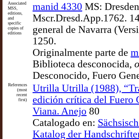
Associated
manid 4330
MS: Dresden:
MSS,
editions,
Mscr.Dresd.App.1762. 14
and
specific
general de Navarra (Versi
copies of
editions
1250.
Originalmente parte de
m
Biblioteca desconocida,
o
Desconocido, Fuero Gene
References
Utrilla Utrilla (1988), “
(most
recent
edición crítica del Fuero
first)
Viana. Anejo
80
Catalogado en:
Sächsisch
Katalog der Handschrifte