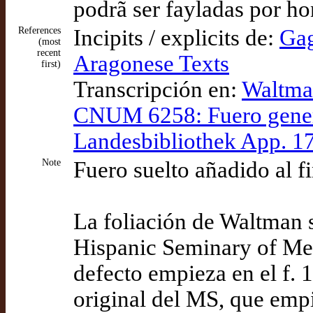
podrã ser fayladas por ho
References
Incipits / explicits de:
Gag
(most
recent
Aragonese Texts
first)
Transcripción en:
Waltman
CNUM 6258: Fuero genera
Landesbibliothek App. 1
Note
Fuero suelto añadido al f
La foliación de Waltman 
Hispanic Seminary of Med
defecto empieza en el f. 
original del MS, que empie