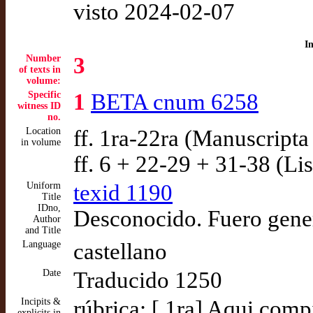
visto 2024-02-07
I
Number
3
of texts in
volume:
Specific
1
BETA cnum 6258
witness ID
no.
Location
ff. 1ra-22ra (Manuscripta
in volume
ff. 6 + 22-29 + 31-38 (Li
Uniform
texid 1190
Title
IDno,
Desconocido. Fuero gener
Author
and Title
Language
castellano
Date
Traducido 1250
Incipits &
rúbrica: [ 1ra] Aqui compi
explicits in