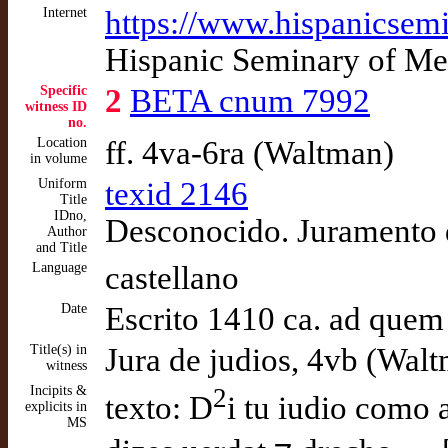
Internet
https://www.hispanicsemi
Hispanic Seminary of Med
Specific
2
BETA cnum 7992
witness ID
no.
Location
ff. 4va-6ra (Waltman)
in volume
Uniform
texid 2146
Title
IDno,
Desconocido. Juramento d
Author
and Title
Language
castellano
Date
Escrito 1410 ca. ad quem
Title(s) in
Jura de judios, 4vb (Wal
witness
Incipits &
2
texto: D
i tu iudio como 
explicits in
MS