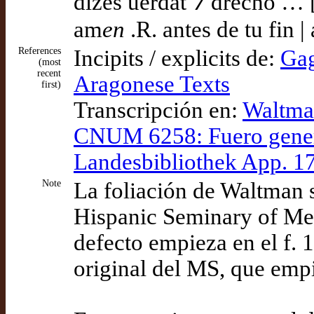
dizes uerdat ⁊ drecho … [
am
en
.R. antes de tu fin |
References
Incipits / explicits de:
Gag
(most
recent
Aragonese Texts
first)
Transcripción en:
Waltman
CNUM 6258: Fuero genera
Landesbibliothek App. 1
Note
La foliación de Waltman 
Hispanic Seminary of Med
defecto empieza en el f. 
original del MS, que empie