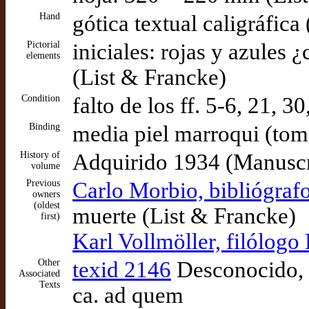
Hand
gótica textual caligráfica
Pictorial
iniciales: rojas y azules 
elements
(List & Francke)
Condition
falto de los ff. 5-6, 21, 
Binding
media piel marroqui (tomo
History of
Adquirido 1934 (Manuscr
volume
Previous
Carlo Morbio, bibliógrafo
owners
(oldest
muerte (List & Francke)
first)
Karl Vollmöller, filólogo
Other
texid 2146
Desconocido, J
Associated
Texts
ca. ad quem