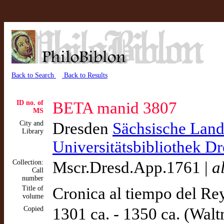
Back to Search
Back to Results
ID no. of
BETA manid 3807
MS
City and
Dresden
Sächsische Lande
Library
Universitätsbibliothek D
Collection:
Mscr.Dresd.App.1761 |
al
Call
number
Title of
Cronica al tiempo del Rey
volume
Copied
1301 ca. - 1350 ca. (Wal