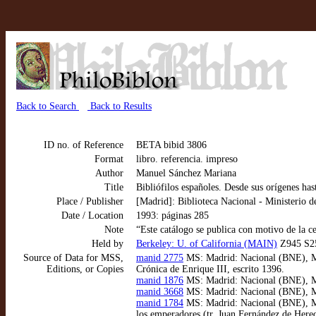
Back to Search
Back to Results
ID no. of Reference
BETA bibid 3806
Format
libro. referencia. impreso
Author
Manuel Sánchez Mariana
Title
Bibliófilos españoles. Desde sus orígenes has
Place / Publisher
[Madrid]: Biblioteca Nacional - Ministerio 
Date / Location
1993: páginas 285
Note
“Este catálogo se publica con motivo de la c
Held by
Berkeley: U. of California (MAIN)
Z945 S2
Source of Data for MSS,
manid 2775
MS: Madrid: Nacional (BNE), MSS
Editions, or Copies
Crónica de Enrique III, escrito 1396.
manid 1876
MS: Madrid: Nacional (BNE), MSS
manid 3668
MS: Madrid: Nacional (BNE), MSS
manid 1784
MS: Madrid: Nacional (BNE), MS
los emperadores (tr. Juan Fernández de Here