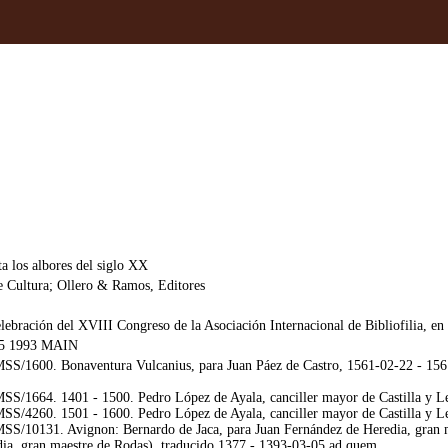
ta los albores del siglo XX
de Cultura; Ollero & Ramos, Editores
elebración del XVIII Congreso de la Asociación Internacional de Bibliofilia, e
5 1993 MAIN
/1600. Bonaventura Vulcanius, para Juan Páez de Castro, 1561-02-22 - 1561-
/1664. 1401 - 1500. Pedro López de Ayala, canciller mayor de Castilla y Leó
/4260. 1501 - 1600. Pedro López de Ayala, canciller mayor de Castilla y León
S/10131. Avignon: Bernardo de Jaca, para Juan Fernández de Heredia, gran m
dia, gran maestre de Rodas), traducido 1377 - 1393-03-05 ad quem.