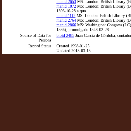
manid 2653
MS: London: British Library (BL
manid 1872
MS: London: British Library (BL)
1396-10-28 a quo.
manid 1112
MS: London: British Library (BL)
manid 2764
MS: London: British Library (BL
manid 2866
MS: Washington: Congress (LC) (
1386), promulgado 1348-02-28.
Source of Data for
bioid 2485
Juan García de Córdoba, contado
Persons
Record Status
Created 1998-01-25
Updated 2013-03-13