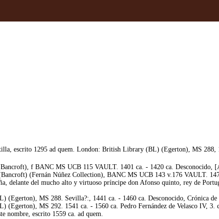
lla, escrito 1295 ad quem. London: British Library (BL) (Egerton), MS 288, 
 (Bancroft), f BANC MS UCB 115 VAULT. 1401 ca. - 1420 ca. Desconocido, [Am
(Bancroft) (Fernán Núñez Collection), BANC MS UCB 143 v.176 VAULT. 1476 ca
, delante del mucho alto y virtuoso príncipe don Afonso quinto, rey de Portuga
) (Egerton), MS 288. Sevilla?:, 1441 ca. - 1460 ca. Desconocido, Crónica de C
 (Egerton), MS 292. 1541 ca. - 1560 ca. Pedro Fernández de Velasco IV, 3. duq
ste nombre, escrito 1559 ca. ad quem.