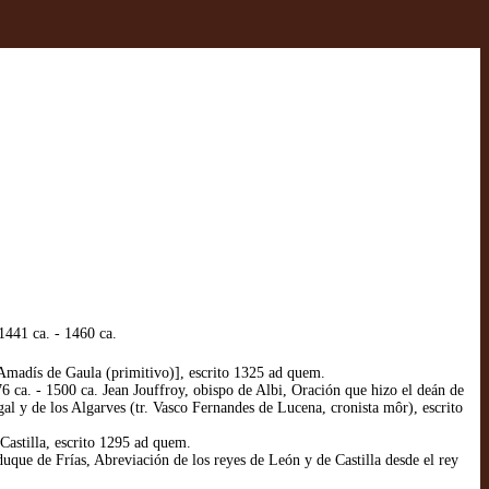
1441 ca. - 1460 ca.
adís de Gaula (primitivo)], escrito 1325 ad quem.
. - 1500 ca. Jean Jouffroy, obispo de Albi, Oración que hizo el deán de
l y de los Algarves (tr. Vasco Fernandes de Lucena, cronista môr), escrito
astilla, escrito 1295 ad quem.
ue de Frías, Abreviación de los reyes de León y de Castilla desde el rey