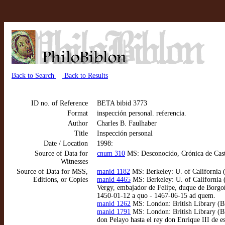
Back to Search
Back to Results
ID no. of Reference
BETA bibid 3773
Format
inspección personal. referencia.
Author
Charles B. Faulhaber
Title
Inspección personal
Date / Location
1998:
Source of Data for
cnum 310
MS: Desconocido, Crónica de Casti
Witnesses
Source of Data for MSS,
manid 1182
MS: Berkeley: U. of California
Editions, or Copies
manid 4465
MS: Berkeley: U. of California 
Vergy, embajador de Felipe, duque de Borgoña
1450-01-12 a quo - 1467-06-15 ad quem.
manid 1262
MS: London: British Library (BL
manid 1791
MS: London: British Library (BL)
don Pelayo hasta el rey don Enrique III de e