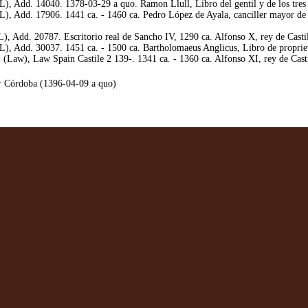
), Add. 14040. 1378-03-29 a quo. Ramon Llull, Libro del gentil y de los tres 
, Add. 17906. 1441 ca. - 1460 ca. Pedro López de Ayala, canciller mayor de Ca
, Add. 20787. Escritorio real de Sancho IV, 1290 ca. Alfonso X, rey de Castil
), Add. 30037. 1451 ca. - 1500 ca. Bartholomaeus Anglicus, Libro de propriet
Law), Law Spain Castile 2 139-. 1341 ca. - 1360 ca. Alfonso XI, rey de Cast
r Córdoba (1396-04-09 a quo)