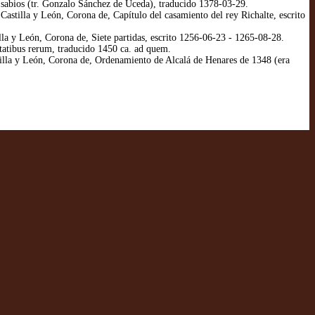
sabios (tr. Gonzalo Sánchez de Uceda), traducido 1378-03-29.
stilla y León, Corona de, Capítulo del casamiento del rey Richalte, escrito
la y León, Corona de, Siete partidas, escrito 1256-06-23 - 1265-08-28.
atibus rerum, traducido 1450 ca. ad quem.
illa y León, Corona de, Ordenamiento de Alcalá de Henares de 1348 (era