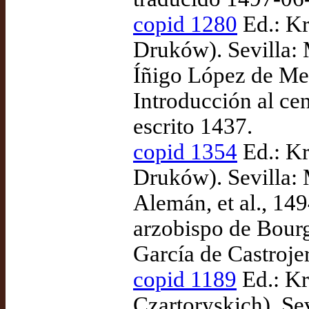
copid 1280
Ed.: Kr
Druków). Sevilla: 
Íñigo López de Men
Introducción al cen
escrito 1437.
copid 1354
Ed.: Kr
Druków). Sevilla: 
Alemán, et al., 1
arzobispo de Bourg
García de Castrojer
copid 1189
Ed.: K
Czartoryskich). Sev