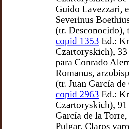
Guido Lavezzari, e
Severinus Boethius
(tr. Desconocido),
copid 1353
Ed.: K
Czartoryskich), 33 
para Conrado Alemá
Romanus, arzobisp
(tr. Juan García de
copid 2963
Ed.: K
Czartoryskich), 91 
García de la Torre,
Pulgar, Claros varo