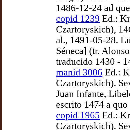
1486-12-24 ad qu
copid 1239
Ed.: K
Czartoryskich), 146
al., 1491-05-28. L
Séneca] (tr. Alons
traducido 1430 - 1
manid 3006
Ed.: K
Czartoryskich). Sev
Juan Infante, Libel
escrito 1474 a quo
copid 1965
Ed.: K
Czartoryskich). Sev