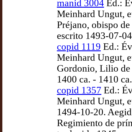
manid 3004
Ed.: Év
Meinhard Ungut, et
Préjano, obispo de 
escrito 1493-07-0
copid 1119
Ed.: Évo
Meinhard Ungut, et
Gordonio, Lilio de
1400 ca. - 1410 ca.
copid 1357
Ed.: Év
Meinhard Ungut, et
1494-10-20. Aegid
Regimiento de prínc