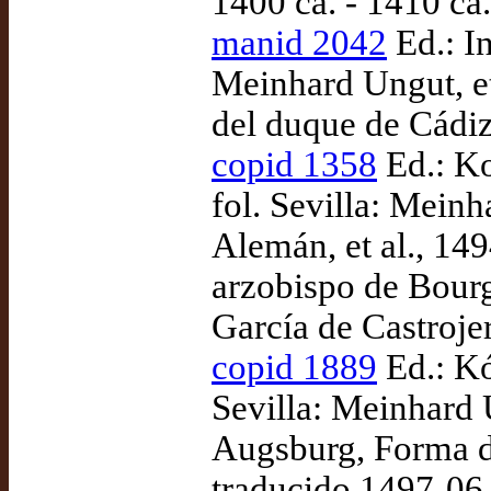
1400 ca. - 1410 ca.
manid 2042
Ed.: In
Meinhard Ungut, et 
del duque de Cádiz
copid 1358
Ed.: Ko
fol. Sevilla: Meinh
Alemán, et al., 1
arzobispo de Bourg
García de Castrojer
copid 1889
Ed.: K
Sevilla: Meinhard 
Augsburg, Forma de
traducido 1497-06