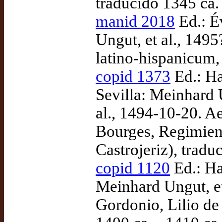
traducido 1345 ca.
manid 2018
Ed.: É
Ungut, et al., 149
latino-hispanicum,
copid 1373
Ed.: H
Sevilla: Meinhard 
al., 1494-10-20. A
Bourges, Regimient
Castrojeriz), tradu
copid 1120
Ed.: Ha
Meinhard Ungut, et
Gordonio, Lilio de