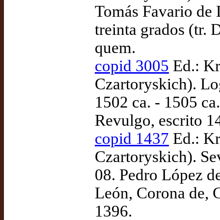
Tomás Favario de 
treinta grados (tr.
quem.
copid 3005
Ed.: K
Czartoryskich). Lo
1502 ca. - 1505 c
Revulgo, escrito 1
copid 1437
Ed.: K
Czartoryskich). Se
08. Pedro López de
León, Corona de, Cr
1396.