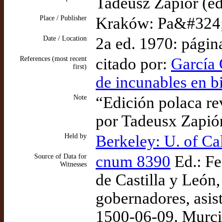
Tadeusz Zapiór (edi
Place / Publisher
Kraków: Pa&#324
Date / Location
2a ed. 1970: págin
References (most recent
citado por:
García 
first)
de incunables en b
Note
“Edición polaca r
por Tadeusx Zapiór
Held by
Berkeley: U. of Ca
Source of Data for
cnum 8390
Ed.: Fe
Witnesses
de Castilla y León
gobernadores, asist
1500-06-09. Murcia