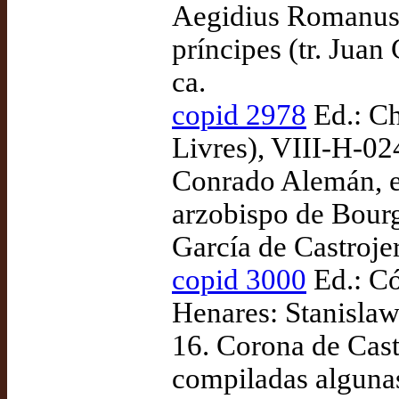
Aegidius Romanus,
príncipes (tr. Juan
ca.
copid 2978
Ed.: Ch
Livres), VIII-H-024
Conrado Alemán, e
arzobispo de Bourg
García de Castrojer
copid 3000
Ed.: Có
Henares: Stanislaw
16. Corona de Cast
compiladas algunas