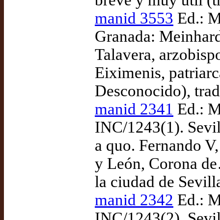
breve y muy útil (
manid 3553
Ed.: M
Granada: Meinhard 
Talavera, arzobisp
Eiximenis, patriarc
Desconocido), tra
manid 2341
Ed.: M
INC/1243(1). Sevil
a quo. Fernando V, 
y León, Corona de
la ciudad de Sevill
manid 2342
Ed.: M
INC/1243(2). Sevil