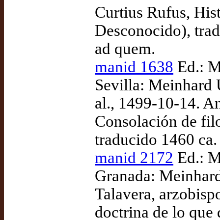
Curtius Rufus, His
Desconocido), tra
ad quem.
manid 1638
Ed.: M
Sevilla: Meinhard U
al., 1499-10-14. A
Consolación de filo
traducido 1460 ca.
manid 2172
Ed.: M
Granada: Meinhard 
Talavera, arzobis
doctrina de lo que 