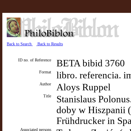
Back to Search
Back to Results
ID no. of Reference
BETA bibid 3760
Format
libro. referencia. 
Author
Aloys Ruppel
Title
Stanislaus Polonus
doby w Hiszpanii (
Frühdrucker in Sp
Associated persons