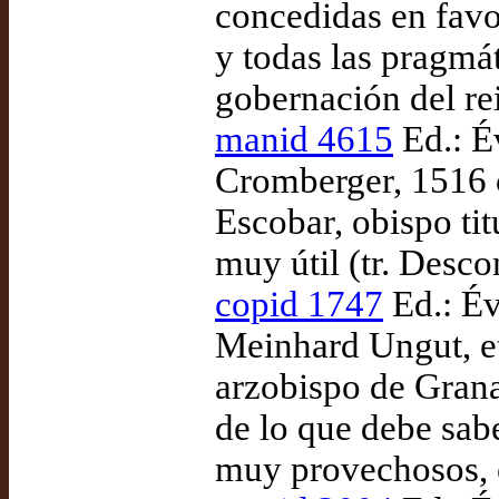
concedidas en favor
y todas las pragmá
gobernación del r
manid 4615
Ed.: Év
Cromberger, 1516 c
Escobar, obispo ti
muy útil (tr. Desc
copid 1747
Ed.: Év
Meinhard Ungut, et
arzobispo de Gran
de lo que debe sabe
muy provechosos, e