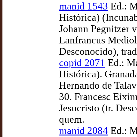
manid 1543
Ed.: M
Histórica) (Incuna
Johann Pegnitzer v
Lanfrancus Mediola
Desconocido), tra
copid 2071
Ed.: Ma
Histórica). Granada
Hernando de Talav
30. Francesc Eixime
Jesucristo (tr. De
quem.
manid 2084
Ed.: M