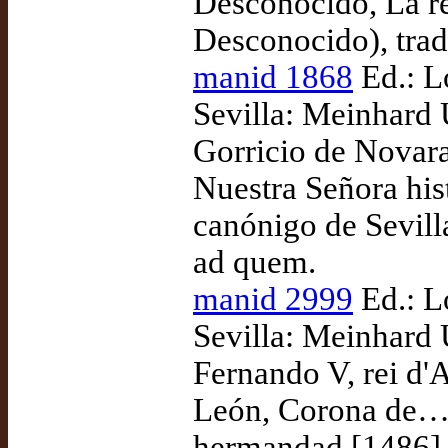
Desconocido, La re
Desconocido), tra
manid 1868
Ed.: L
Sevilla: Meinhard 
Gorricio de Novara
Nuestra Señora his
canónigo de Sevill
ad quem.
manid 2999
Ed.: L
Sevilla: Meinhard U
Fernando V, rei d'A
León, Corona de… 
hermandad [1486],