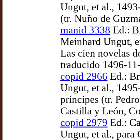
Ungut, et al., 1493
(tr. Nuño de Guzmá
manid 3338
Ed.: Br
Meinhard Ungut, et
Las cien novelas d
traducido 1496-11
copid 2966
Ed.: Br
Ungut, et al., 149
príncipes (tr. Pedr
Castilla y León, C
copid 2979
Ed.: Ca
Ungut, et al., para