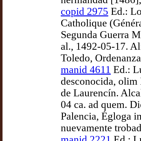
copid 2975
Ed.: Lo
Catholique (Généra
Segunda Guerra Mu
al., 1492-05-17. A
Toledo, Ordenanzas
manid 4611
Ed.: L
desconocida, olim
de Laurencín. Alca
04 ca. ad quem. Di
Palencia, Égloga in
nuevamente trobada
manid 2221
Ed.: L