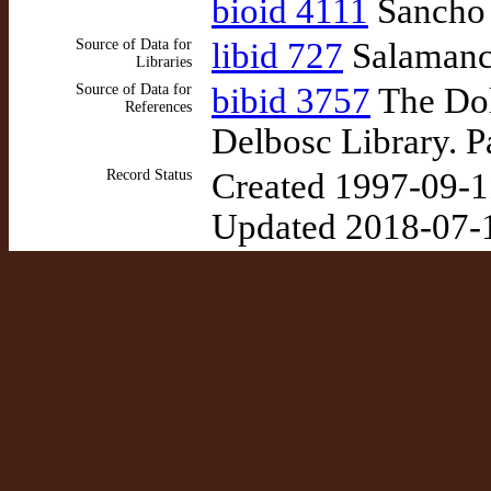
bioid 4111
Sancho 
Source of Data for
libid 727
Salamanca
Libraries
Source of Data for
bibid 3757
The Dol
References
Delbosc Library. P
Record Status
Created 1997-09-1
Updated 2018-07-