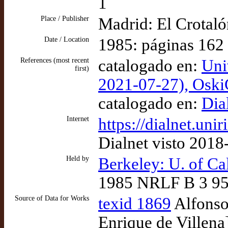
1
Place / Publisher
Madrid: El Crotaló
Date / Location
1985: páginas 162
References (most recent
catalogado en:
Uni
first)
2021-07-27), Osk
catalogado en:
Dia
Internet
https://dialnet.uni
Dialnet visto 2018
Held by
Berkeley: U. of Ca
1985 NRLF B 3 95
Source of Data for Works
texid 1869
Alfonso 
Enrique de Villena]