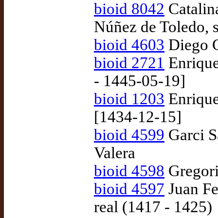
bioid 8042
Catalin
Núñez de Toledo, 
bioid 4603
Diego G
bioid 2721
Enrique
- 1445-05-19]
bioid 1203
Enrique
[1434-12-15]
bioid 4599
Garci S
Valera
bioid 4598
Gregorio
bioid 4597
Juan Fe
real (1417 - 1425)