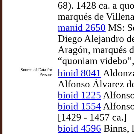
68). 1428 ca. a qu
marqués de Villena
manid 2650
MS: Se
Diego Alejandro de
Aragón, marqués de
“quoniam videbo”,
Source of Data for
bioid 8041
Aldonza
Persons
Alfonso Álvarez d
bioid 1225
Alfonso
bioid 1554
Alfonso
[1429 - 1457 ca.]
bioid 4596
Binns, 