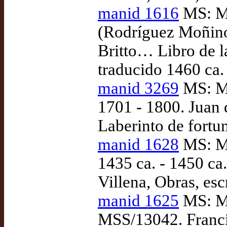
manid 1616
MS: Ma
(Rodríguez Moñino)
Britto… Libro de la
traducido 1460 ca.
manid 3269
MS: Ma
1701 - 1800. Juan 
Laberinto de fortu
manid 1628
MS: Ma
1435 ca. - 1450 ca
Villena, Obras, es
manid 1625
MS: Ma
MSS/13042. Franci