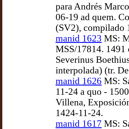
para Andrés Marcos
06-19 ad quem. Co
(SV2), compilado 
manid 1623
MS: Ma
MSS/17814. 1491 c
Severinus Boethius
interpolada) (tr. D
manid 1626
MS: Sa
11-24 a quo - 1500
Villena, Exposició
1424-11-24.
manid 1617
MS: Sa