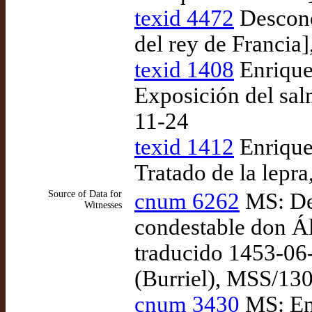
texid 4472
Descono
del rey de Francia]
texid 1408
Enrique
Exposición del sal
11-24
texid 1412
Enrique
Tratado de la lepra
Source of Data for
cnum 6262
MS: De
Witnesses
condestable don Álv
traducido 1453-06
(Burriel), MSS/13
cnum 3430
MS: Enr