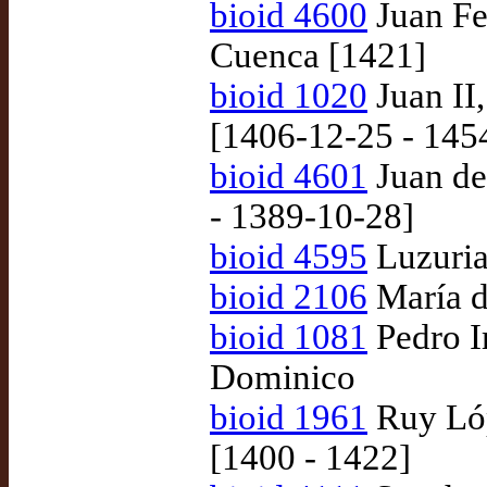
bioid 4600
Juan Fer
Cuenca [1421]
bioid 1020
Juan II,
[1406-12-25 - 145
bioid 4601
Juan de
- 1389-10-28]
bioid 4595
Luzuria
bioid 2106
María d
bioid 1081
Pedro I
Dominico
bioid 1961
Ruy Lóp
[1400 - 1422]