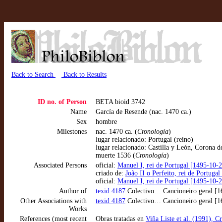
Back to Search
Back to Results
ID no. of Person
BETA bioid 3742
Name
García de Resende (nac. 1470 ca.)
Sex
hombre
Milestones
nac. 1470 ca. (
Cronología
)
lugar relacionado: Portugal (reino)
lugar relacionado: Castilla y León, Corona d
muerte 1536 (
Cronología
)
Associated Persons
oficial:
Manuel I, rei de Portugal [1495-10-
criado de:
João II o Perfeito, rei de Portug
oficial:
Manuel I, rei de Portugal [1495-10-
Author of
texid 4187
Colectivo… Cancioneiro geral [
Other Associations with
texid 4187
Colectivo… Cancioneiro geral [
Works
References (most recent
Obras tratadas en
Viña Liste et al. (1991), C