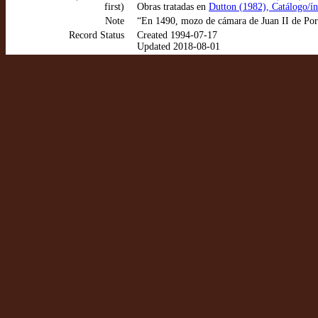
first)
Obras tratadas en
Dutton (1982), Catálogo/ín
Note
“En 1490, mozo de cámara de Juan II de Por
Record Status
Created 1994-07-17
Updated 2018-08-01