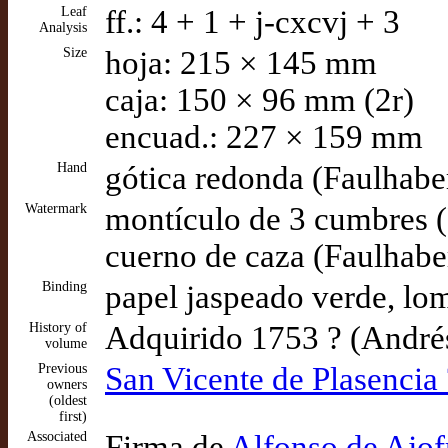
Leaf
ff.: 4 + 1 + j-cxcvj + 3
Analysis
Size
hoja: 215 × 145 mm
caja: 150 × 96 mm (2r)
encuad.: 227 × 159 mm
Hand
gótica redonda (Faulhabe
Watermark
montículo de 3 cumbres 
cuerno de caza (Faulhabe
Binding
papel jaspeado verde, lom
History of
Adquirido 1753 ? (André
volume
Previous
San Vicente de Plasencia 
owners
(oldest
first)
Associated
Firma de
Alfonso de Ajofr