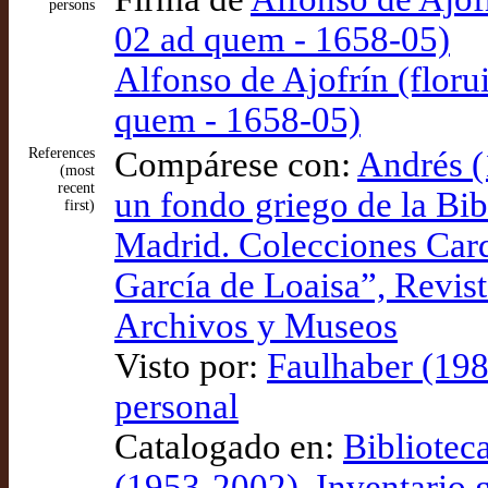
persons
02 ad quem - 1658-05)
Alfonso de Ajofrín (floru
quem - 1658-05)
References
Compárese con:
Andrés (
(most
recent
un fondo griego de la Bib
first)
Madrid. Colecciones Car
García de Loaisa”, Revist
Archivos y Museos
Visto por:
Faulhaber (198
personal
Catalogado en:
Bibliotec
(1953-2002), Inventario 