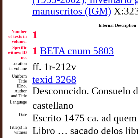
manuscritos (IGM)
X:323 
Internal Description
Number
1
of texts in
volume:
Specific
1
BETA cnum 5803
witness ID
no.
Location
ff. 1r-212v
in volume
Uniform
texid 3268
Title
IDno,
Desconocido. Consuelo d
Author
and Title
Language
castellano
Date
Escrito 1475 ca. ad quem
Title(s) in
Libro … sacado delos lib
witness