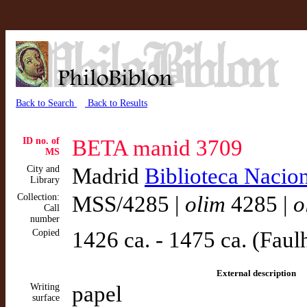
Back to Search
Back to Results
ID no. of
BETA manid 3709
MS
City and
Madrid
Biblioteca Nacio
Library
Collection:
MSS/4285 |
olim
4285 |
o
Call
number
Copied
1426 ca. - 1475 ca. (Faul
External description
Writing
papel
surface