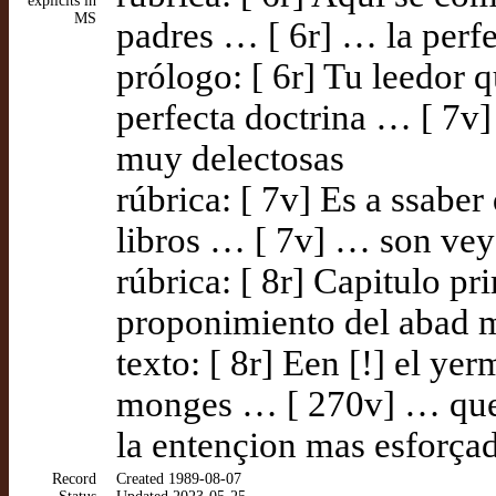
explicits in
MS
padres … [ 6r] … la perfe
prólogo: [ 6r] Tu leedor q
perfecta doctrina … [ 7v]
muy delectosas
rúbrica: [ 7v] Es a ssaber 
libros … [ 7v] … son vey
rúbrica: [ 8r] Capitulo p
proponimiento del abad m
texto: [ 8r] Een [!] el y
monges … [ 270v] … que
la entençion mas esforça
Record
Created 1989-08-07