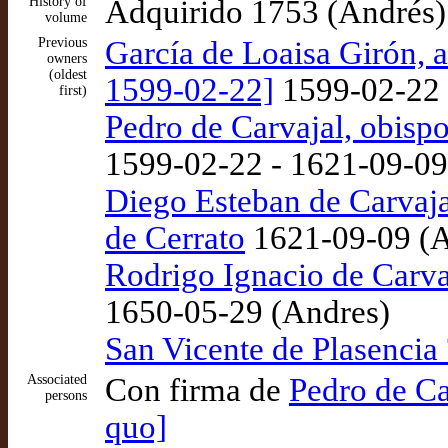
History of
Adquirido 1753 (Andrés)
volume
Previous
García de Loaisa Girón, 
owners
(oldest
1599-02-22]
1599-02-22 
first)
Pedro de Carvajal, obisp
1599-02-22 - 1621-09-09
Diego Esteban de Carvaja
de Cerrato
1621-09-09 (A
Rodrigo Ignacio de Carvaj
1650-05-29 (Andres)
San Vicente de Plasencia 
Associated
Con firma de
Pedro de Ca
persons
quo]