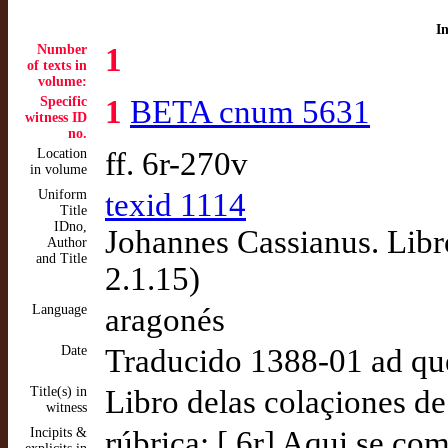
I
Number
1
of texts in
volume:
Specific
1
BETA cnum 5631
witness ID
no.
Location
ff. 6r-270v
in volume
Uniform
texid 1114
Title
IDno,
Johannes Cassianus. Libro
Author
and Title
2.1.15)
Language
aragonés
Date
Traducido 1388-01 ad q
Title(s) in
Libro delas colaçiones de
witness
Incipits &
rúbrica: [ 6r] Aqui se com