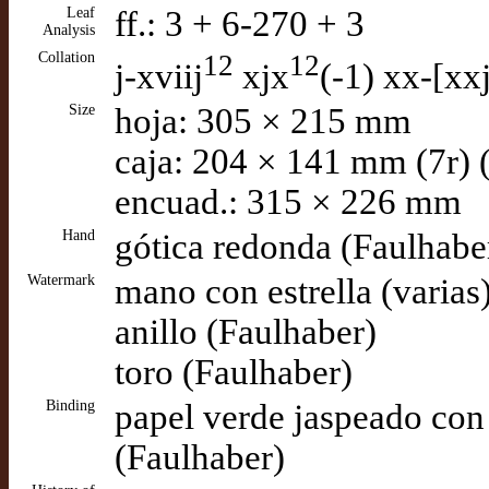
Leaf
ff.: 3 + 6-270 + 3
Analysis
Collation
12
12
j-xviij
xjx
(-1) xx-[xx
Size
hoja: 305 × 215 mm
caja: 204 × 141 mm (7r) 
encuad.: 315 × 226 mm
Hand
gótica redonda (Faulhabe
Watermark
mano con estrella (varias
anillo (Faulhaber)
toro (Faulhaber)
Binding
papel verde jaspeado con 
(Faulhaber)