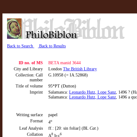
Back to Search
Back to Results
ID no. of MS
BETA manid 3644
City and Library
London
The British Library
Collection: Call
G.10958 (= IA.52868)
number
Title of volume
95*PT (Dutton)
Imprint
Salamanca:
Leonardo Hutz
, Lope Sanz
, 1496 ? (H
Salamanca:
Leonardo Hutz
, Lope Sanz
, 1496 a qu
Writing surface
papel
Format
o
4
Leaf Analysis
ff.: [20: sin foliar] (BL
Cat.
)
Collation
8
6
A
b-c