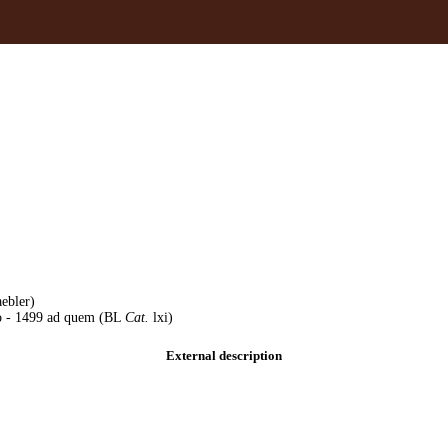
aebler)
o - 1499 ad quem (BL
Cat.
lxi)
External description