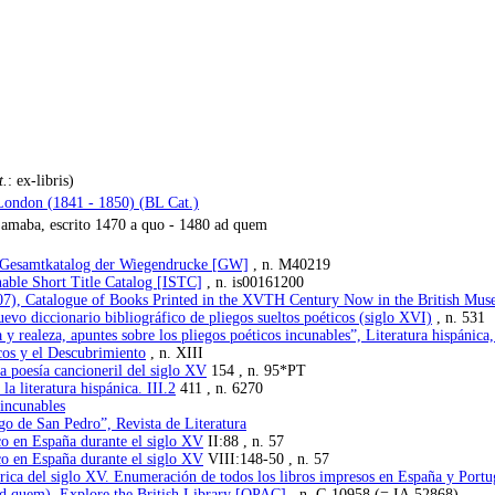
t.
: ex-libris)
London (1841 - 1850) (BL Cat.)
amaba, escrito 1470 a quo - 1480 ad quem
), Gesamtkatalog der Wiegendrucke [GW]
, n. M40219
nable Short Title Catalog [ISTC]
, n. is00161200
7), Catalogue of Books Printed in the XVTH Century Now in the British Mu
vo diccionario bibliográfico de pliegos sueltos poéticos (siglo XVI)
, n. 531
ra y realeza, apuntes sobre los pliegos poéticos incunables”, Literatura hispáni
icos y el Descubrimiento
, n. XIII
a poesía cancioneril del siglo XV
154 , n. 95*PT
a literatura hispánica. III.2
411 , n. 6270
 incunables
go de San Pedro”, Revista de Literatura
co en España durante el siglo XV
II:88 , n. 57
co en España durante el siglo XV
VIII:148-50 , n. 57
rica del siglo XV. Enumeración de todos los libros impresos en España y Portu
ad quem), Explore the British Library [OPAC]
, n. G.10958 (= IA.52868)