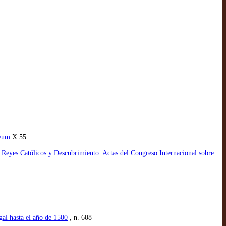
seum
X:55
ca, Reyes Católicos y Descubrimiento. Actas del Congreso Internacional sobre
gal hasta el año de 1500
, n. 608