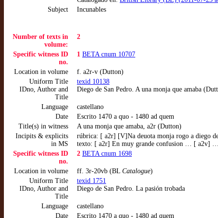
Subject
Incunables
Number of texts in
2
volume:
Specific witness ID
1
BETA cnum 10707
no.
Location in volume
f. a2r-v (Dutton)
Uniform Title
texid 10138
IDno, Author and
Diego de San Pedro. A una monja que amaba (Dut
Title
Language
castellano
Date
Escrito 1470 a quo - 1480 ad quem
Title(s) in witness
A una monja que amaba, a2r (Dutton)
Incipits & explicits
rúbrica: [ a2r] [V]Na deuota monja rogo a diego d
in MS
texto: [ a2r] En muy grande confusion … [ a2v] …
Specific witness ID
2
BETA cnum 1698
no.
Location in volume
ff. 3r-20vb (BL
Catalogue
)
Uniform Title
texid 1751
IDno, Author and
Diego de San Pedro. La pasión trobada
Title
Language
castellano
Date
Escrito 1470 a quo - 1480 ad quem