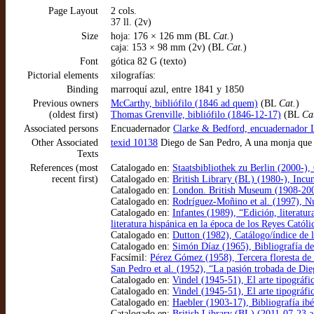
Page Layout
2 cols.
37 ll. (2v)
Size
hoja: 176 × 126 mm (BL
Cat.
)
caja: 153 × 98 mm (2v) (BL
Cat.
)
Font
gótica 82 G (texto)
Pictorial elements
xilografías:
Binding
marroquí azul, entre 1841 y 1850
Previous owners
McCarthy, bibliófilo (1846 ad quem)
(BL
Cat.
)
(oldest first)
Thomas Grenville, bibliófilo (1846-12-17)
(BL
Ca
Associated persons
Encuadernador
Clarke & Bedford, encuadernador 
Other Associated
texid 10138
Diego de San Pedro, A una monja que 
Texts
References (most
Catalogado en:
Staatsbibliothek zu Berlin (2000-
recent first)
Catalogado en:
British Library (BL) (1980-), Incu
Catalogado en:
London. British Museum (1908-200
Catalogado en:
Rodríguez-Moñino et al. (1997), Nue
Catalogado en:
Infantes (1989), “Edición, literatu
literatura hispánica en la época de los Reyes Catól
Catalogado en:
Dutton (1982), Catálogo/índice de l
Catalogado en:
Simón Díaz (1965), Bibliografía de l
Facsímil:
Pérez Gómez (1958), Tercera floresta de
San Pedro et al. (1952), “La pasión trobada de Die
Catalogado en:
Vindel (1945-51), El arte tipográfi
Catalogado en:
Vindel (1945-51), El arte tipográfi
Catalogado en:
Haebler (1903-17), Bibliografía ibé
Catalogado en:
British Library (BL) (2011-07-23 