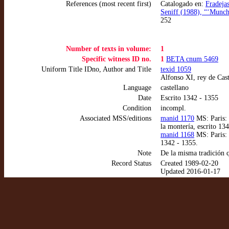
References (most recent first)
Catalogado en:
Fradejas
Seniff (1988), “‘Munch
252
Number of texts in volume:
1
Specific witness ID no.
1
BETA cnum 5469
Uniform Title IDno, Author and Title
texid 1059
Alfonso XI, rey de Cast
Language
castellano
Date
Escrito 1342 - 1355
Condition
incompl.
Associated MSS/editions
manid 1170
MS: Paris: 
la montería, escrito 13
manid 1168
MS: Paris: 
1342 - 1355.
Note
De la misma tradición 
Record Status
Created 1989-02-20
Updated 2016-01-17