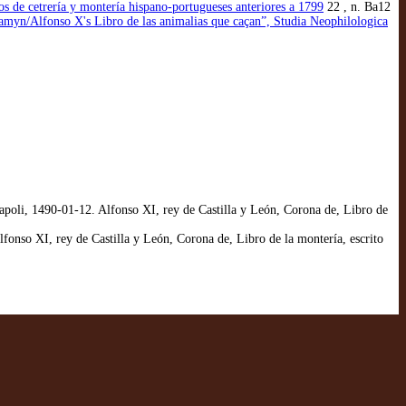
ros de cetrería y montería hispano-portugueses anteriores a 1799
22 , n. Ba12
myn/Alfonso X's Libro de las animalias que caçan”, Studia Neophilologica
apoli, 1490-01-12. Alfonso XI, rey de Castilla y León, Corona de, Libro de
onso XI, rey de Castilla y León, Corona de, Libro de la montería, escrito