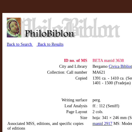
Back to Search
Back to Results
ID no. of MS
BETA manid 3638
City and Library
Bergamo
Civica Biblio
Collection: Call number
MA621
Copied
1391 ca. - 1410 ca. (Se
1401 - 1500 (Fradejas)
Writing surface
perg.
Leaf Analysis
ff.: 112 (Seniff)
Page Layout
2 cols.
Size
hoja: 341 × 246 mm (S
Associated MSS, editions, and specific copies
manid 2917
MS: Modena:
of editions