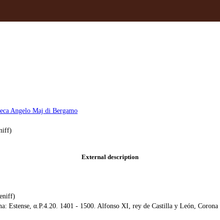
teca Angelo Maj di Bergamo
niff)
External description
eniff)
 Estense, α.P.4.20. 1401 - 1500. Alfonso XI, rey de Castilla y León, Corona d