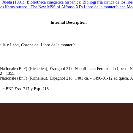
 Rueda (1991), Bibliotheca cinegetica hispanica: Bibliografía crítica de los lib
os libros buenos.' The New MSS of Alfonso XI's Libro de la montería and Moa
Internal Description
illa y León, Corona de. Libro de la montería
Nationale (BnF) (Richelieu), Espagnol 217. Napoli: para Ferdinando I, re di N
42 - 1355.
Nationale (BnF) (Richelieu), Espagnol 218. 1401 ca. - 1490-01-12 ad quem. Alf
que BNP Esp. 217 y Esp. 218