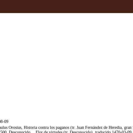
08-09
us Orosius, Historia contra los paganos (tr. Juan Fernández de Heredia, gran
500. Desconocido… Flor de virtudes (tr. Desconocido), traducido 1470-03-09