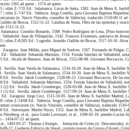
, escrito 1565 ad quem - 1574 ad quem.
5 | olim Z-7/35 Ed.: Salamanca: Lucas de Junta, 1582. Juan de Mena X, bachill
7 | olim Z-7/47 Ed.: València: Jorge Costilla, para Giovanni Baptista Riquelm
nicarum (tr. Narcís Vinyoles, conseller de València), traducido 1510-09-11 ad
uillén de Brocar, 1512-11-22. Catalina de Siena, Obra de las epístolas y oraci
cido 1512-11-22.
: Salamanca: Cornelio Bonardo, 1588. Pedro Rodríguez de Lena, [Paso honroso
: Valladolid: Juan de Villaquirán, 1542. Francesc Eiximenis, patriarca de Jeru
5 | olim Z-8/205 Ed.: Logroño: Arnaldo Guillén de Brocar, 1517-10-10. Alvar 
uem.
: Zaragoza: Juan Millán, para Miguel de Suelves, 1567. Fernando de Pulgar, Cr
Ed.: Valladolid: Sebastián Martínez, 1554. Fernán Sánchez de Valladolid, nota
 Ed.: Alcalá de Henares: Juan de Brocar, 1552-08-08. Giovanni Boccaccio, Caíd
.: Sevilla: Juan Varela de Salamanca, 1534-10-20. Juan de Mena X, bachiller M
d.: Sevilla: Juan Varela de Salamanca, 1534-10-20. Juan de Mena X, bachiller 
0 Ed.: Sevilla: Jakob Cromberger, 1528-06-23. Giovanni Boccaccio, De las muj
 Ed.: Valladolid: Sebastián Martínez, 1554. Fernán Sánchez de Valladolid, not
1 (2) Ed.: Sevilla: Jakob Cromberger, 1520-03-08. Juan de Mena X, bachiller 
1 (1) Ed.: Sevilla: Jakob Cromberger, 1517-09-24. Juan de Mena X, bachiller 
) Ed.: Zaragoza: Jorge Coci, 1515-10-05. Juan de Mena X, bachiller Madrid, La
8 | olim Z-14/68 Ed.: València: Jorge Costilla, para Giovanni Baptista Riquel
entum cronicarum (tr. Narcís Vinyoles, conseller de València), traducido 1510
8 Ed.: Antwerpen: Martín Nucio, 1552. Juan de Mena X, bachiller Madrid, Labe
on Nürnberg, et al., para Guido Lavezzari, et al., 1500-02-18. pseudo-Lucius
uo - 1454-07-21 ad quem.
 al., 1493-03-27. Thomas à Kempis… Imitación de Cristo (tr. Desconocido), t
9-09-12. Gauberte Fabricio de Vagad, cronista mayor de Corona d'Aragó, Crón