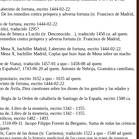
berinto de fortuna, escrito 1444-02-22.
De los remedios contra próspera y adversa fortuna (tr. Francisco de Madrid,
o de fortuna, escrito 1444-02-22.
ido), traducido 1295?.
las de Séneca a Lucilo (tr. Desconocido…), traducido 1450 ca. ad quem.
emedios contra próspera y adversa fortuna (tr. Francisco de Madrid,
Mena X, bachiller Madrid, Laberinto de fortuna, escrito 1444-02-22.
e Mena X, bachiller Madrid, Coplas que hizo Juan de Mena sobre un macho
cipe de Viana), traducido 1457-01 a quo - 1458-08 ad quem.
 Española?, 1743-06-20 ad quem. Antonio de Nebrija, Gramática castellana,
istolario, escrito 1632 a quo - 1635 ad quem.
into de fortuna, escrito 1444-02-22.
de Ávila, Diez cuestiones sobre los dioses de los gentiles y las edades y
Regla de la Orden de caballería de Santiago de la Espada, escrito 1500 ca.
a de, Libro de la montería, escrito 1342 - 1355.
a de, Libro de la montería, escrito 1342 - 1355.
ólicos, escrito 1482 - 1493.
e, 1510-09-11. Jacopo Filippo Foresti da Bergamo, Suma de todas las crónicas
 quem.
lén, Carro de las donas (tr. Carmona), traducido 1522 a quo - 1540 ad quem.
era partes de la historia medicinal de las cosas que se traen de nuestras