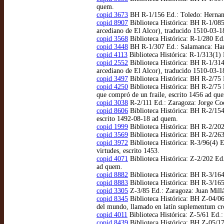
quem.
copid 3673
BH R-1/156 Ed.: Toledo: Hernando
copid 8907
Biblioteca Histórica: BH R-1/085
arcediano de El Alcor), traducido 1510-03-
copid 3568
Biblioteca Histórica: R-1/280 Ed
copid 3448
BH R-1/307 Ed.: Salamanca: Hans
copid 4113
Biblioteca Histórica: R-1/313(1)
copid 2552
Biblioteca Histórica: BH R-1/314(
arcediano de El Alcor), traducido 1510-03-
copid 3497
Biblioteca Histórica: BH R-2/75 
copid 4250
Biblioteca Histórica: BH R-2/75 
que compró de un fraile, escrito 1456 ad qu
copid 3038
R-2/111 Ed.: Zaragoza: Jorge Coci
copid 8606
Biblioteca Histórica: BH R-2/154
escrito 1492-08-18 ad quem.
copid 1999
Biblioteca Histórica: BH R-2/202
copid 3569
Biblioteca Histórica: BH R-2/263
copid 3972
Biblioteca Histórica: R-3/96(4) E
virtudes, escrito 1453.
copid 4071
Biblioteca Histórica: Z-2/202 Ed.
ad quem.
copid 8882
Biblioteca Histórica: BH R-3/164 
copid 8883
Biblioteca Histórica: BH R-3/165 
copid 3305
Z-3/85 Ed.: Zaragoza: Juan Millá
copid 8345
Biblioteca Histórica: BH Z-04/06
del mundo, llamado en latín suplementum cro
copid 4011
Biblioteca Histórica: Z-5/61 Ed.:
copid 8439
Biblioteca Histórica: BH Z-05/179