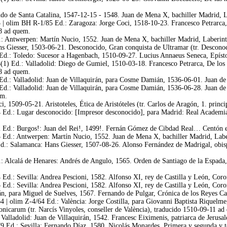
 de Santa Catalina, 1547-12-15 - 1548. Juan de Mena X, bachiller Madrid, La
 | olim BH R-1/85 Ed.: Zaragoza: Jorge Coci, 1518-10-23. Francesco Petrarca, 
18 ad quem.
.: Antwerpen: Martín Nucio, 1552. Juan de Mena X, bachiller Madrid, Laberint
 Giesser, 1503-06-21. Desconocido, Gran conquista de Ultramar (tr. Desconoc
 Ed.: Toledo: Sucesor a Hagenbach, 1510-09-27. Lucius Annaeus Seneca, Epísto
1) Ed.: Valladolid: Diego de Gumiel, 1510-03-18. Francesco Petrarca, De los r
18 ad quem.
Ed.: Valladolid: Juan de Villaquirán, para Cosme Damián, 1536-06-01. Juan de 
Ed.: Valladolid: Juan de Villaquirán, para Cosme Damián, 1536-06-28. Juan d
em.
, 1509-05-21. Aristoteles, Ética de Aristóteles (tr. Carlos de Aragón, 1. prin
 Ed.: Lugar desconocido: [Impresor desconocido], para Madrid: Real Academia
 Ed.: Burgos!: Juan del Rei!, 1499!. Fernán Gómez de Cibdad Real… Centón ep
 Ed.: Antwerpen: Martín Nucio, 1552. Juan de Mena X, bachiller Madrid, Laber
d.: Salamanca: Hans Giesser, 1507-08-26. Alonso Fernández de Madrigal, obispo 
: Alcalá de Henares: Andrés de Angulo, 1565. Orden de Santiago de la Espada, 
Ed.: Sevilla: Andrea Pescioni, 1582. Alfonso XI, rey de Castilla y León, Coron
Ed.: Sevilla: Andrea Pescioni, 1582. Alfonso XI, rey de Castilla y León, Coron
n, para Miguel de Suelves, 1567. Fernando de Pulgar, Crónica de los Reyes Cat
4 | olim Z-4/64 Ed.: València: Jorge Costilla, para Giovanni Baptista Riquelm
nicarum (tr. Narcís Vinyoles, conseller de València), traducido 1510-09-11 ad
 Valladolid: Juan de Villaquirán, 1542. Francesc Eiximenis, patriarca de Jerusa
 Ed.: Sevilla: Fernando Díaz, 1580. Nicolás Monardes, Primera y segunda y terc