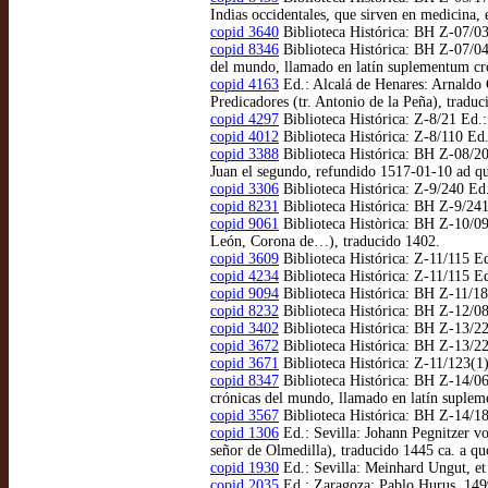
Indias occidentales, que sirven en medicina
copid 3640
Biblioteca Histórica: BH Z-07/03
copid 8346
Biblioteca Histórica: BH Z-07/04
del mundo, llamado en latín suplementum cro
copid 4163
Ed.: Alcalá de Henares: Arnaldo G
Predicadores (tr. Antonio de la Peña), tradu
copid 4297
Biblioteca Histórica: Z-8/21 Ed.
copid 4012
Biblioteca Histórica: Z-8/110 Ed.
copid 3388
Biblioteca Histórica: BH Z-08/20
Juan el segundo, refundido 1517-01-10 ad q
copid 3306
Biblioteca Histórica: Z-9/240 Ed.
copid 8231
Biblioteca Histórica: BH Z-9/241 
copid 9061
Biblioteca Històrica: BH Z-10/095
León, Corona de…), traducido 1402.
copid 3609
Biblioteca Histórica: Z-11/115 Ed
copid 4234
Biblioteca Histórica: Z-11/115 E
copid 9094
Biblioteca Histórica: BH Z-11/18
copid 8232
Biblioteca Histórica: BH Z-12/088
copid 3402
Biblioteca Histórica: BH Z-13/22
copid 3672
Biblioteca Histórica: BH Z-13/22
copid 3671
Biblioteca Histórica: Z-11/123(1
copid 8347
Biblioteca Histórica: BH Z-14/06
crónicas del mundo, llamado en latín suplem
copid 3567
Biblioteca Histórica: BH Z-14/18
copid 1306
Ed.: Sevilla: Johann Pegnitzer v
señor de Olmedilla), traducido 1445 ca. a q
copid 1930
Ed.: Sevilla: Meinhard Ungut, et
copid 2035
Ed.: Zaragoza: Pablo Hurus, 149