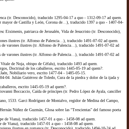
enca (tr. Desconocido), traducido 1295-04-17 a quo - 1312-09-17 ad quem.
ler mayor de Castilla y León, Corona de…), traducido 1397 a quo - 1407-04-
 Eiximenis, patriarca de Jerusalén, Vida de Jesucristo (tr. Desconocido),
arones ilustres (tr. Alfonso de Palencia…), traducido 1491-07-02 ad quem.
s de varones ilustres (tr. Alfonso de Palencia…), traducido 1491-07-02 ad
s de varones ilustres (tr. Alfonso de Palencia…), traducido 1491-07-02 ad
 Vitale de Noja, obispo de Céfalu), traducido 1493 ad quem.
gos, Doctrinal de los caballeros, escrito 1445-05-19 ad quem?.
 Jaén, Nobiliario vero, escrito 1477-04 - 1485-05-15.
04. Julián Gutiérrez de Toledo, Cura de la piedra y dolor de la ijada y
caballeros, escrito 1445-05-19 ad quem?.
iovanni Boccaccio, Caída de príncipes (tr. Pedro López de Ayala, canciller
rzano, 1533. Garci Rodríguez de Montalvo, regidor de Medina del Campo,
. Hernán Núñez de Guzmán, Glosa sobre las “Trescientas” del famoso poeta
cipe de Viana), traducido 1457-01 a quo - 1458-08 ad quem.
ipe de Viana), traducido 1457-01 a quo - 1458-08 ad quem.
ujeres ilustres en romance (tr. Desconocido), traducido 1494-10-24 ad