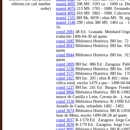
editions (in call number
manid 4095
206 MS: 1591 ca. - 1600 ca. Dieg
order)
manid 4076
213 MS: 1701 - 1800. Fernando d
manid 4092
416 MS: 1801 - 1900. Colectivo
manid 1335
BH Ms. 0039 | olim MS. 39, sign
manid 1546
290 | olim 386 MS: 1401 ca. - 14
16.
copid 2081
48 Ed.: Granada: Meinhard Ungut, 
traducido 1496-04-30 ad quem.
copid 1685
Biblioteca Histórica: BH Inc. 72 
copid 8843
Biblioteca Histórica: BH Inc. 034
quem.
copid 8844
Biblioteca Histórica: BH Inc. 313
quem.
copid 1809
BH Inc. 086 Ed.: Zaragoza: Pablo 
copid 1236
Biblioteca Histórica: BH Inc. 10
copid 1575
Biblioteca Histórica: BH Inc. 170
copid 1425
BH Inc. 205 | olim R 492 | olim 
cólica renal, escrito 1479 a quo - 1498-04-0
copid 1227
BH Inc. 241 Ed.: Burgos: Friedri
copid 9060
Biblioteca Històrica: BH R-1/082 
mayor de Castilla y León, Corona de…), tra
copid 3136
Biblioteca Histórica: R-1/090 Ed
Amadís de Gaula, refundido 1482 - 1492.
copid 3674
Biblioteca Histórica: BH R-1/056
Juan de Mena, escrito 1499-08-28 ad quem.
copid 3037
R-1/170 Ed.: Zaragoza: Jorge Coci
copid 3036
R-1/79 Ed.: Zaragoza: Jorge Coci,
copid 9095
Biblioteca Histórica: BH R-1/097