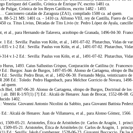
o Enríquez del Castillo, Crónica de Enrique IV, escrito 1481 ca.
e Pulgar, Crónica de los Reyes Católicos, escrito 1482 - 1493.
… Cancionero catalán de Zaragoza (ZA1), compilado 1500 ca. ad quem.
. 88-5-21 MS: 1401 ca. - 1410 ca. Alfonso VIII, rey de Castilla, Fuero de Cu
50 ca. Titus Livius, Décadas de Tito Livio (tr. Pedro López de Ayala, cancil
et al., para Hernando de Talavera, arzobispo de Granada, 1496-04-30. Francesc
v. 1 Ed.: Sevilla: Paulus von Köln, et al., 1491-07-02. Plutarchus, Vidas de v
-035 v.1-2 Ed.: Sevilla: Paulus von Köln, et al., 1491-07-02. Plutarchus, Vida
-314 v.1-2 Ed.: Sevilla: Paulus von Köln, et al., 1491-07-02. Plutarchus, Vida
Hurus, 1493. Caius Sallustius Crispus, Conjuración de Catilina (tr. Francesco
9 Ed.: Burgos: Juan de Burgos, 1497-05-06. Alonso de Cartagena, obispo de Bur
 Ed.: Sevilla: Pedro Brun, et al., 1492-06-30. Fernando Mejía, veinticuatro de
R 208 Ed.: Toledo: Pedro Hagenbach, para Melchor Gorricio de Novara, 1498-04-
4 ad quem.
ch Biel, 1487-06-20. Alonso de Cartagena, obispo de Burgos, Doctrinal de los 
| alt. BH R-1/97(1) [?] Ed.: Alcalá de Henares: Juan de Brocar, 1552-08-08. G
ducido 1402.
.: Venezia: Giovanni Antonio Nicolini da Sabbio, para Giovanni Battista Pede
 Ed.: Alcalá de Henares: Juan de Villanueva, et al., para Alonso Gómez, 1566
, 1509-05-21. Aristoteles, Ética de Aristóteles (tr. Carlos de Aragón, 1. prin
 1509-05-21. Aristoteles, Ética de Aristóteles (tr. Carlos de Aragón, 1. princ
(1) Ed.: Sevilla: Jakob Cromberger, 1528-06-23. Giovanni Boccaccio, De las m