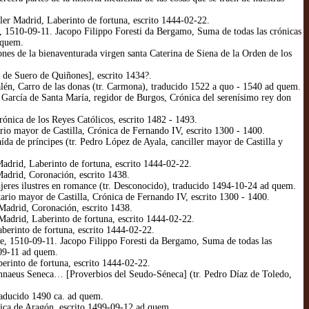
er Madrid, Laberinto de fortuna, escrito 1444-02-22.
e, 1510-09-11. Jacopo Filippo Foresti da Bergamo, Suma de todas las crónicas
 quem.
ones de la bienaventurada virgen santa Caterina de Siena de la Orden de los
 de Suero de Quiñones], escrito 1434?.
salén, Carro de las donas (tr. Carmona), traducido 1522 a quo - 1540 ad quem.
García de Santa María, regidor de Burgos, Crónica del serenísimo rey don
ónica de los Reyes Católicos, escrito 1482 - 1493.
rio mayor de Castilla, Crónica de Fernando IV, escrito 1300 - 1400.
a de príncipes (tr. Pedro López de Ayala, canciller mayor de Castilla y
adrid, Laberinto de fortuna, escrito 1444-02-22.
Madrid, Coronación, escrito 1438.
eres ilustres en romance (tr. Desconocido), traducido 1494-10-24 ad quem.
ario mayor de Castilla, Crónica de Fernando IV, escrito 1300 - 1400.
Madrid, Coronación, escrito 1438.
Madrid, Laberinto de fortuna, escrito 1444-02-22.
berinto de fortuna, escrito 1444-02-22.
me, 1510-09-11. Jacopo Filippo Foresti da Bergamo, Suma de todas las
-09-11 ad quem.
rinto de fortuna, escrito 1444-02-22.
 Annaeus Seneca… [Proverbios del Seudo-Séneca] (tr. Pedro Díaz de Toledo,
raducido 1490 ca. ad quem.
ica de Aragón, escrito 1499-09-12 ad quem.