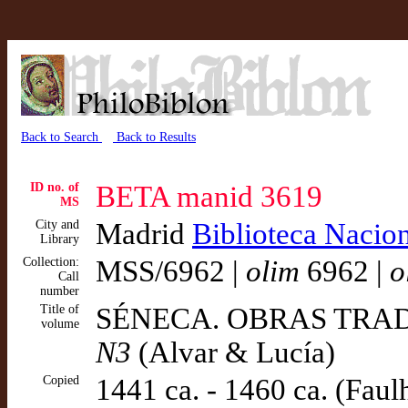
Back to Search
Back to Results
ID no. of
BETA manid 3619
MS
City and
Madrid
Biblioteca Nacio
Library
Collection:
MSS/6962 |
olim
6962 |
o
Call
number
Title of
SÉNECA. OBRAS TRADU
volume
N3
(Alvar & Lucía)
Copied
1441 ca. - 1460 ca. (Faulh