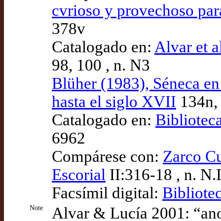
cvrioso y provechoso para
378v
Catalogado en:
Alvar et a
98, 100 , n. N3
Blüher (1983), Séneca en 
hasta el siglo XVII
134n,
Catalogado en:
Bibliotec
6962
Compárese con:
Zarco Cu
Escorial
II:316-18 , n. N.I
Facsímil digital:
Bibliote
Note
Alvar & Lucía 2001: “anot