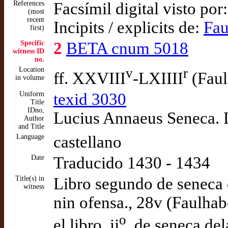
References
Facsímil digital visto por
(most
recent
Incipits / explicits de:
Fau
first)
Specific
2
BETA cnum 5018
witness ID
no.
Location
v
r
ff. XXVIII
-LXIIII
(Faul
in volume
Uniform
texid 3030
Title
IDno,
Lucius Annaeus Seneca. L
Author
and Title
Language
castellano
Date
Traducido 1430 - 1434
Title(s) in
Libro segundo de seneca d
witness
nin ofensa., 28v (Faulhab
o
el libro .ij
. de seneca del