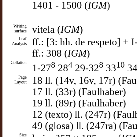
1401 - 1500 (
IGM
)
Writing
vitela (
IGM
)
surface
Leaf
ff.: [3: hh. de respeto] +
Analysis
ff.: 308 (
IGM
)
Collation
8
4
8
10
1-27
28
29-32
33
3
Page
18 ll. (14v, 16v, 17r) (Fa
Layout
17 ll. (33r) (Faulhaber)
19 ll. (89r) (Faulhaber)
12 (texto) ll. (247r) (Fau
49 (glosa) ll. (247ra) (Fa
Size