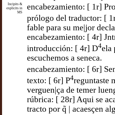
Incipits &
encabezamiento: [ 1r] Pro
explicits in
MS
prólogo del traductor: [ 1
fable para su me|jor decla
encabezamiento: [ 4r] Jnt
4
introducción: [ 4r] D
ela
escuchemos a seneca.
encabezamiento: [ 6r] Sene
4
texto: [ 6r] P
reguntaste 
verguen|ça de temer lueng
rúbrica: [ 28r] Aqui se ac
tracto por q̃ | acaesçen 