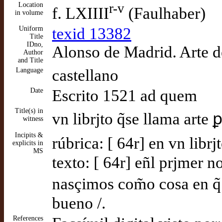
Location
r-v
f. LXIIII
(Faulhaber)
in volume
Uniform
texid 13382
Title
IDno,
Alonso de Madrid. Arte de
Author
and Title
Language
castellano
Date
Escrito 1521 ad quem
Title(s) in
vn librjto q̃se llama arte 
witness
Incipits &
rúbrica: [ 64r] en vn librj
explicits in
MS
texto: [ 64r] eñl prjmer no
nasçimos com̃o cosa en q
bueno /.
References