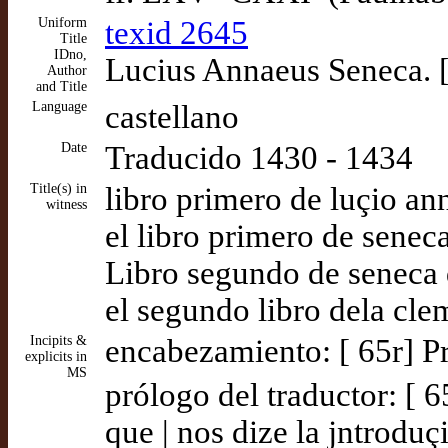
Uniform
texid 2645
Title
IDno,
Lucius Annaeus Seneca. [
Author
and Title
Language
castellano
Date
Traducido 1430 - 1434
Title(s) in
libro primero de luçio an
witness
el libro primero de senec
Libro segundo de seneca d
el segundo libro dela cle
Incipits &
encabezamiento: [ 65r] Pr
explicits in
MS
prólogo del traductor: [ 
que | nos dize la jntroduç