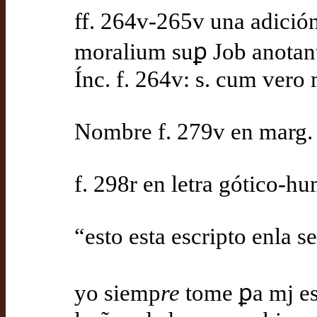
ff. 264v-265v una adición
moralium suꝑ Job anotan
Ínc. f. 264v: s. cum vero
Nombre f. 279v en marg. s
f. 298r en letra gótico-hu
“esto esta escripto enla s
yo siemp
re
tome ꝑa mj es