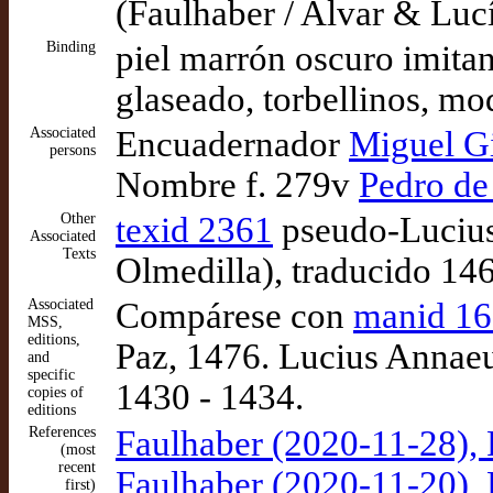
(Faulhaber / Alvar & Luc
Binding
piel marrón oscuro imitan
glaseado, torbellinos, mod
Associated
Encuadernador
Miguel Gi
persons
Nombre f. 279v
Pedro de 
Other
texid 2361
pseudo-Lucius 
Associated
Texts
Olmedilla), traducido 1
Associated
Compárese con
manid 1
MSS,
editions,
Paz, 1476. Lucius Annaeu
and
specific
1430 - 1434.
copies of
editions
References
Faulhaber (2020-11-28), P
(most
recent
Faulhaber (2020-11-20), P
first)