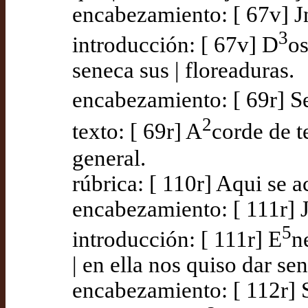
encabezamiento: [ 67v] J
3
introducción: [ 67v] D
os
seneca sus | floreaduras.
encabezamiento: [ 69r] Se
2
texto: [ 69r] A
corde de t
general.
rúbrica: [ 110r] Aqui se a
encabezamiento: [ 111r] 
5
introducción: [ 111r] E
n
| en ella nos quiso dar se
encabezamiento: [ 112r] 