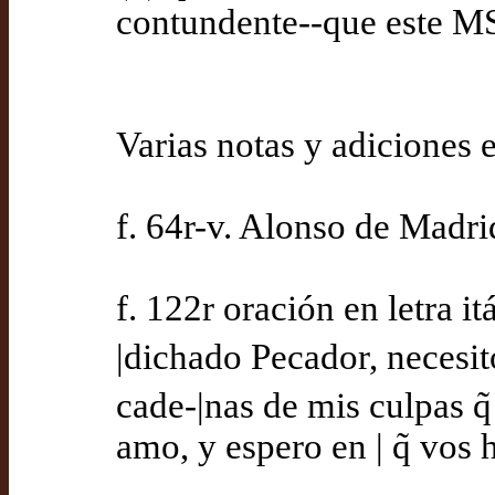
contundente--que este MS 
Varias notas y adiciones 
f. 64r-v. Alonso de Madri
f. 122r oración en letra i
|dichado Pecador, necesito
cade-|nas de mis culpas q̃
amo, y espero en | q̃ vos