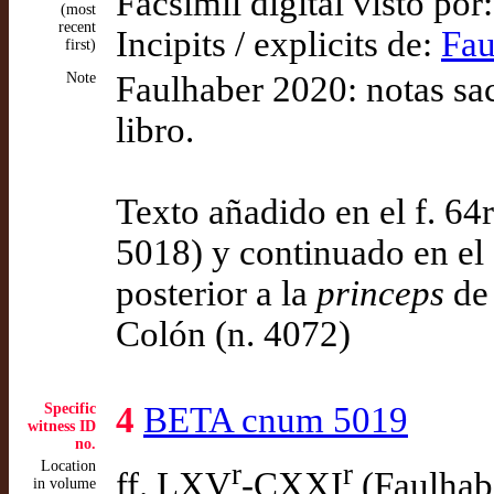
Facsímil digital visto por
(most
recent
Incipits / explicits de:
Fau
first)
Note
Faulhaber 2020: notas sac
libro.
Texto añadido en el f. 64r
5018) y continuado en el 
posterior a la
princeps
de 
Colón (n. 4072)
Specific
4
BETA cnum 5019
witness ID
no.
Location
r
r
ff. LXV
-CXXI
(Faulhab
in volume