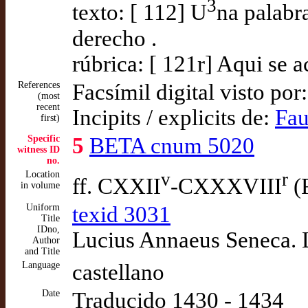
3
texto: [ 112] U
na palabr
derecho .
rúbrica: [ 121r] Aqui se 
References
Facsímil digital visto por
(most
recent
Incipits / explicits de:
Fau
first)
Specific
5
BETA cnum 5020
witness ID
no.
Location
v
r
ff. CXXII
-CXXXVIII
(
in volume
Uniform
texid 3031
Title
IDno,
Lucius Annaeus Seneca. L
Author
and Title
Language
castellano
Date
Traducido 1430 - 1434