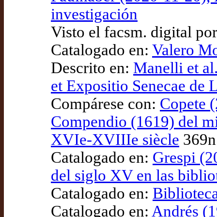
investigación
Visto el facsm. digital po
Catalogado en:
Valero Mo
Descrito en:
Manelli et a
et Expositio Senecae de 
Compárese con:
Copete (2
Compendio (1619) del misi
XVIe-XVIIIe siècle
369n
Catalogado en:
Grespi (2
del siglo XV en las bibli
Catalogado en:
Bibliotec
Catalogado en:
Andrés (1