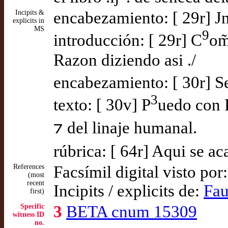
Incipits &
encabezamiento: [ 29r] Jn
explicits in
MS
9
introducción: [ 29r] C
om
Razon diziendo asi ./
encabezamiento: [ 30r] Se
3
texto: [ 30v] P
uedo con R
⁊ del linaje humanal.
rúbrica: [ 64r] Aqui se aca
References
Facsímil digital visto por
(most
recent
Incipits / explicits de:
Fau
first)
Specific
3
BETA cnum 15309
witness ID
no.