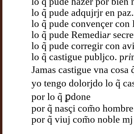
lo q̃ pude hazer por bien
lo q̃ pude adqujrjr en paz
lo q̃ pude convençer con
lo q̃ pude Remedia
r
secre
lo q̃ pude corregir con av
lo q̃ castigue publjco. p
ri
Jamas castigue vna cosa q
yo tengo dolorjdo lo q̃ ca
por lo q̃ ꝑdone
por q̃ nasçi com̃o hombr
por q̃ viuj com̃o noble mj