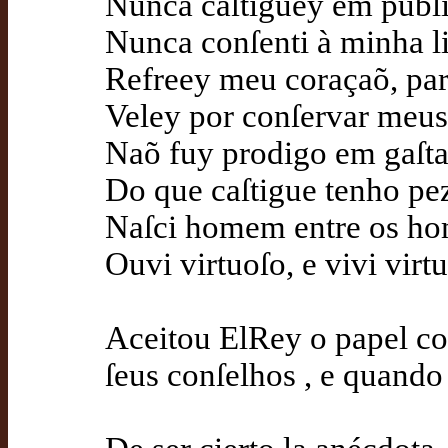
Nunca caſtiguey em public
Nunca conſenti à minha li
Refreey meu coraçaõ, par
Veley por conſervar meus
Naõ fuy prodigo em gaſta
Do que caſtigue tenho pez
Naſci homem entre os ho
Ouvi virtuoſo, e vivi vir
Aceitou ElRey o papel com 
ſeus conſelhos , e quand