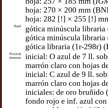
hoja: 257 × 185 mm (
IG
hoja: 270 × 200 mm (BNE
hoja: 282 [!] × 255 [!] 
Hand
gótica minúscula libraria
gótica minúscula libraria
gótica libraria (1r-298r) 
Pictorial
inicial: O azul de 7 ll. 
elements
marrón claro con hojas de
inicial: C azul de 9 ll. 
marrón claro con hojas de
iniciales: de oro bruñido 
fondo rojo e inf. azul con 