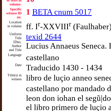
of texts in
volume:
Specific
1
BETA cnum 5017
witness ID
no.
Location
r
r
ff. I
-XXVIII
(Faulhaber
in volume
Uniform
texid 2644
Title
IDno,
Lucius Annaeus Seneca. L
Author
and Title
Language
castellano
Date
Traducido 1430 - 1434
Title(s) in
libro de luçio anneo senec
witness
castellano por mandado de
leon don iohan el segũ|do.
el libro primero de luçio 