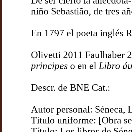
De ser cierto la anécdota
niño Sebastião, de tres añ
En 1797 el poeta inglés R
Olivetti 2011 Faulhaber 
principes
o en el
Libro á
Descr. de BNE Cat.:
Autor personal: Séneca,
Título uniforme: [Obra se
Título: Los libros de Sén