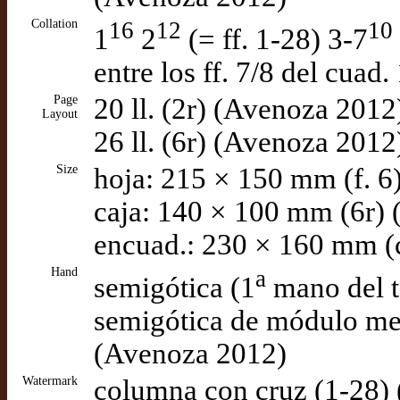
Collation
16
12
10
1
2
(= ff. 1-28) 3-7
entre los ff. 7/8 del cua
Page
20 ll. (2r) (Avenoza 2012
Layout
26 ll. (6r) (Avenoza 2012
Size
hoja: 215 × 150 mm (f. 6
caja: 140 × 100 mm (6r)
encuad.: 230 × 160 mm (c
Hand
a
semigótica (1
mano del t
semigótica de módulo me
(Avenoza 2012)
Watermark
columna con cruz (1-28)