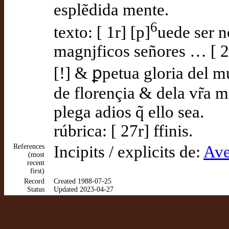
esplẽdida mente.
6
texto: [ 1r] [p]
uede ser n
magnjficos señores … [ 
[!] & ꝑpetua gloria del 
de florençia & dela vr̃a m
plega adios q̃ ello sea.
rúbrica: [ 27r] ffinis.
References
Incipits / explicits de:
Ave
(most
recent
first)
Record
Created 1988-07-25
Status
Updated 2023-04-27