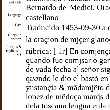
and Title
Bernardo de' Medici. Or
Language
castellano
Date
Traducido 1453-09-30 a 
Title(s) in
i
la oraçion de mjçer g
ano
witness
Incipits &
rúbrica: [ 1r] En comjenç
explicits in
MS
quando fue comjsario gene
de vada fecha al señor s
q
ua
ndo le dio el bastõ en
ynstançia & mãdamjẽto d
lopez de mẽdoça marq̃s d
dela toscana lengua enla 