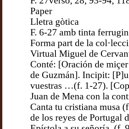
F. 27verso, 28, 93-94, 11
Paper
Lletra gòtica
F. 6-27 amb tinta ferrugi
Forma part de la col·lecci
Virtual Miguel de Cervan
Conté: [Oración de miçer
de Guzmán]. Incipit: [P]u
vuestras …(f. 1-27). [Cop
Juan de Mena con la cont
Canta tu cristiana musa 
de los reyes de Portugal 
Epístola a su señoría. (f