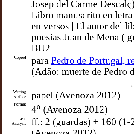
Josep del Carme Descalç)
Libro manuscrito en letra 
en versos | El autor del l
poesias Juan de Mena ( g
BU2
Copied
para
Pedro de Portugal, r
(Adão: muerte de Pedro d
Ex
Writing
papel (Avenoza 2012)
surface
Format
o
4
(Avenoza 2012)
Leaf
ff.: 2 (guardas) + 160 (1
Analysis
(Avenoza 2012)