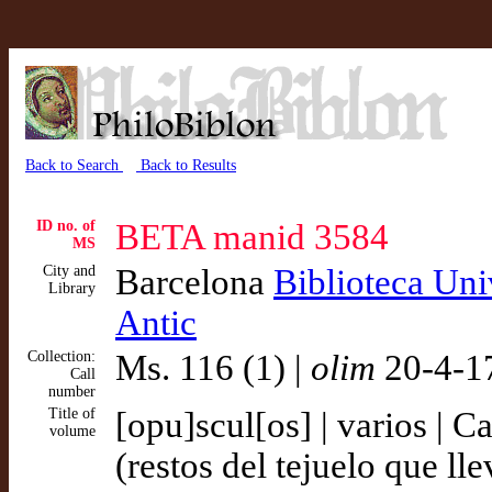
Back to Search
Back to Results
ID no. of
BETA manid 3584
MS
City and
Barcelona
Biblioteca Uni
Library
Antic
Collection:
Ms. 116 (1) |
olim
20-4-1
Call
number
Title of
[opu]scul[os] | varios | C
volume
(restos del tejuelo que ll