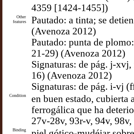
4359 [1424-1455])
Other
Pautado: a tinta; se detie
features
(Avenoza 2012)
Pautado: punta de plomo: s
21-29) (Avenoza 2012)
Signaturas: de pág. j-xvj,
16) (Avenoza 2012)
Signaturas: de pág. i-vj 
Condition
en buen estado, cubierta 
ferrogálica que ha deteri
27v-28v, 93r-v, 94v, 98v
Binding
piel gótico-mudéjar sobr