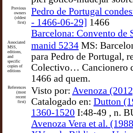
Previous
Pedro de Portugal condes
owners
(oldest
- 1466-06-29]
1466
first)
Barcelona: Convento de 
Associated
manid 5234
MS: Barcelona
MSS,
editions,
para Pedro de Portugal, r
and
specific
Colectivo… Cancionero d
copies of
editions
1466 ad quem.
References
Visto por:
Avenoza (2012)
(most
recent
Catalogado en:
Dutton (1
first)
1360-1520
I:48-49 , n. 
Avenoza Vera et al. (198