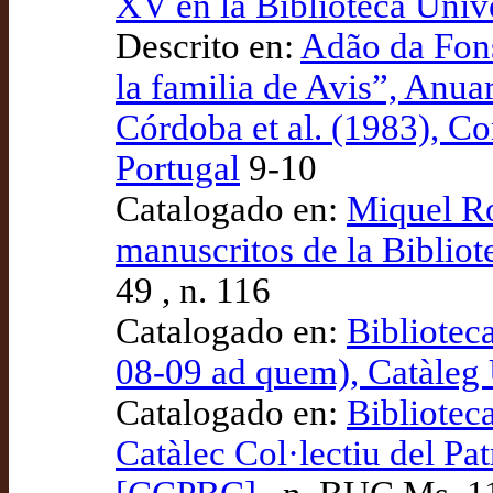
XV en la Biblioteca Unive
Descrito en:
Adão da Fons
la familia de Avis”, Anua
Córdoba et al. (1983), C
Portugal
9-10
Catalogado en:
Miquel Ro
manuscritos de la Bibliot
49 , n. 116
Catalogado en:
Bibliotec
08-09 ad quem), Catàle
Catalogado en:
Bibliotec
Catàlec Col·lectiu del Pa