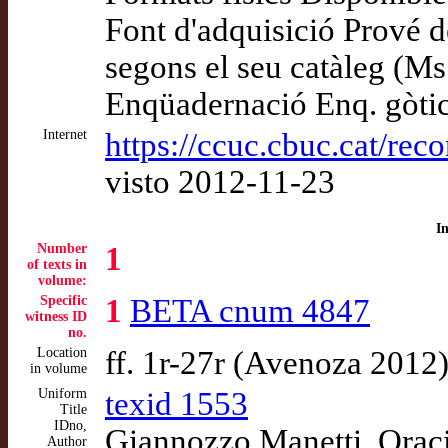
Font d'adquisició Prové 
segons el seu catàleg (Ms
Enqüadernació Enq. gòtic
Internet
https://ccuc.cbuc.cat/r
visto 2012-11-23
I
Number
1
of texts in
volume:
Specific
1
BETA cnum 4847
witness ID
no.
Location
ff. 1r-27r (Avenoza 2012
in volume
Uniform
texid 1553
Title
IDno,
Giannozzo Manetti. Orac
Author