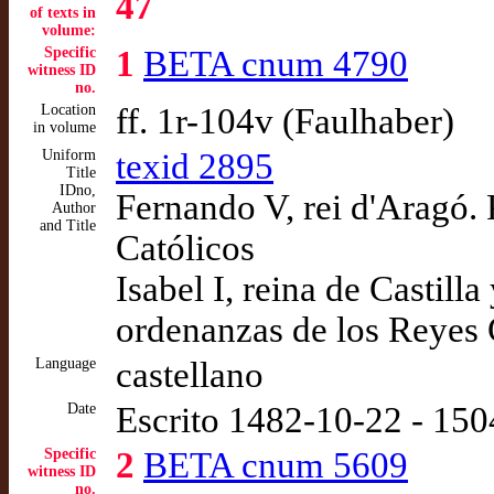
47
of texts in
volume:
Specific
1
BETA cnum 4790
witness ID
no.
Location
ff. 1r-104v (Faulhaber)
in volume
Uniform
texid 2895
Title
IDno,
Fernando V, rei d'Aragó.
Author
and Title
Católicos
Isabel I, reina de Castil
ordenanzas de los Reyes 
Language
castellano
Date
Escrito 1482-10-22 - 15
Specific
2
BETA cnum 5609
witness ID
no.