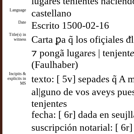
lugares tenientes haciend
Language
castellano
Date
Escrito 1500-02-16
Title(s) in
Carta ꝑa q̃ los ofiçiales ᵭ
witness
⁊ pongã lugar
e
s | tenjent
(Faulhaber)
Incipits &
texto: [ 5v] sepad
e
s q̃ A 
explicits in
MS
al|guno de vos aveys pue
tenjent
e
s
fecha: [ 6r] dada en seujl
suscripción notarial: [ 6