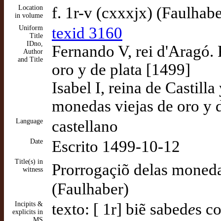
Location
f. 1r-v (cxxxjx) (Faulhabe
in volume
Uniform
texid 3160
Title
IDno,
Fernando V, rei d'Aragó. 
Author
and Title
oro y de plata [1499]
Isabel I, reina de Castill
monedas viejas de oro y d
Language
castellano
Date
Escrito 1499-10-12
Title(s) in
Prorrogaçiõ delas monedas
witness
(Faulhaber)
Incipits &
texto: [ 1r] biẽ sabed
e
s c
explicits in
MS