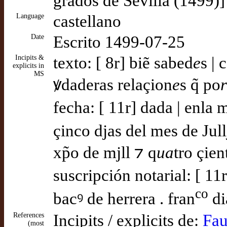
grados de Sevilla (1499)]
Language
castellano
Date
Escrito 1499-07-25
Incipits &
texto: [ 8r] biẽ sabed
e
s |
explicits in
MS
ꝟdaderas relaçion
e
s q̃ po
r
fecha: [ 11r] dada | enla
çinco djas del mes de Jull
xp̃o de mjll ⁊ q
ua
tro çie
suscripción notarial: [ 1
co
bacꝰ de herrera . fran
di
References
Incipits / explicits de:
Fau
(most