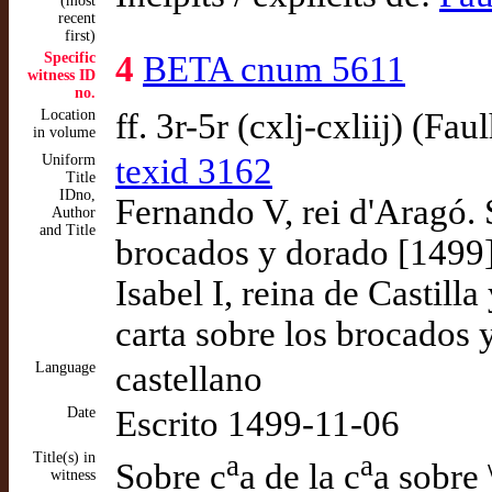
(most
recent
first)
Specific
4
BETA cnum 5611
witness ID
no.
Location
ff. 3r-5r (cxlj-cxliij) (Fau
in volume
Uniform
texid 3162
Title
IDno,
Fernando V, rei d'Aragó. 
Author
and Title
brocados y dorado [1499
Isabel I, reina de Castill
carta sobre los brocados 
Language
castellano
Date
Escrito 1499-11-06
Title(s) in
a
a
Sobre c
a de la c
a sobre 
witness