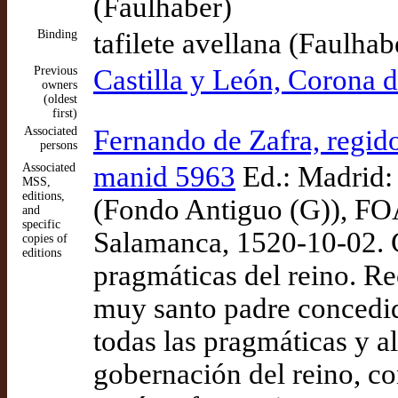
(Faulhaber)
Binding
tafilete avellana (Faulhab
Previous
Castilla y León, Corona d
owners
(oldest
first)
Associated
Fernando de Zafra, regid
persons
Associated
manid 5963
Ed.: Madrid: 
MSS,
editions,
(Fondo Antiguo (G)), FOA
and
specific
Salamanca, 1520-10-02. 
copies of
editions
pragmáticas del reino. Re
muy santo padre concedida
todas las pragmáticas y a
gobernación del reino, co