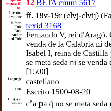
12
BETA cnum 5617
witness ID
no.
Location
ff. 18v-19r (clvj-clvij) (
in volume
Uniform
texid 3168
Title
IDno,
Fernando V, rei d'Aragó. 
Author
and Title
venda de la Calabria ni d
Isabel I, reina de Castill
se meta seda ni se venda 
[1500]
Language
castellano
Date
Escrito 1500-08-20
Title(s) in
a
c
a ꝑa q̃ no se meta seda n
witness