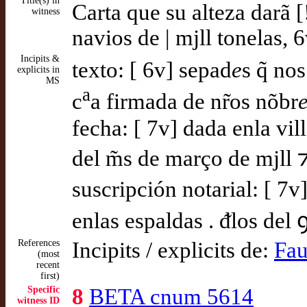
Title(s) in
Carta que su alteza darã [
witness
navios de | mjll tonelas, 6
Incipits &
texto: [ 6v] sepad
e
s q̃ n
explicits in
MS
a
c
a firmada de nr̃os nõbr
fecha: [ 7v] dada enla vil
del m̃s de março de mjll 
suscripción notarial: [ 7
enlas espaldas . ᵭlos del 
References
Incipits / explicits de:
Fau
(most
recent
first)
Specific
8
BETA cnum 5614
witness ID