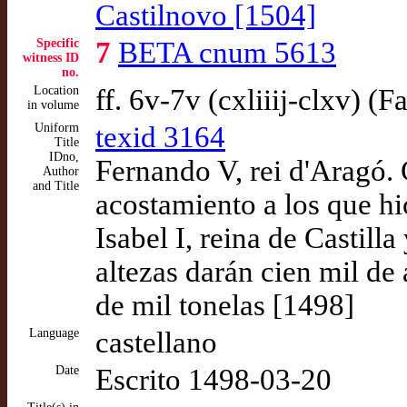
Castilnovo [1504]
Specific
7
BETA cnum 5613
witness ID
no.
Location
ff. 6v-7v (cxliiij-clxv) (F
in volume
Uniform
texid 3164
Title
IDno,
Fernando V, rei d'Aragó. 
Author
and Title
acostamiento a los que hi
Isabel I, reina de Castill
altezas darán cien mil de
de mil tonelas [1498]
Language
castellano
Date
Escrito 1498-03-20