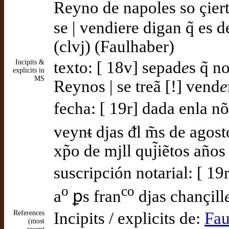
Reyno de napoles so çiertas
se | vendiere digan q̃ es d
(clvj) (Faulhaber)
Incipits &
texto: [ 18v] sepad
e
s q̃ n
explicits in
MS
Reynos | se treã [!] vend
e
fecha: [ 19r] dada enla n
veynᵵ djas ᵭl m̃s de agost
xp̃o de mjll quj̃iẽtos años
suscripción notarial: [ 1
o
co
a
ꝑs fran
djas chançill
References
Incipits / explicits de:
Fau
(most