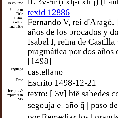
ff. 3v-5r (cxlj-cxliij) (Fa
in volume
Uniform
texid 12886
Title
IDno,
Fernando V, rei d'Aragó. 
Author
and Title
años de los brocados y d
Isabel I, reina de Castill
pragmática por dos años 
[1498]
Language
castellano
Date
Escrito 1498-12-21
Incipits &
texto: [ 3v] biẽ sabed
e
s c
explicits in
MS
segouja el año q̃ | paso de
por Remedia
r
los | grand