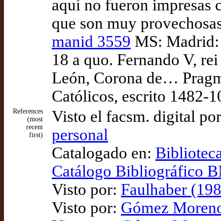
aquí no fueron impresas c
que son muy provechosas
manid 3559
MS: Madrid:
18 a quo. Fernando V, rei 
León, Corona de… Pragmá
Católicos, escrito 1482-
References
Visto el facsm. digital po
(most
recent
personal
first)
Catalogado en:
Bibliotec
Catálogo Bibliográfico
Visto por:
Faulhaber (198
Visto por:
Gómez Moreno 