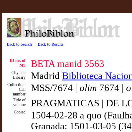
Back to Search
Back to Results
ID no. of
BETA manid 3563
MS
City and
Madrid
Biblioteca Nacio
Library
Collection:
MSS/7674 |
olim
7674 |
o
Call
number
Title of
PRAGMATICAS | DE LOS
volume
Copied
1504-02-28 a quo (Faulha
Granada: 1501-03-05 (34r