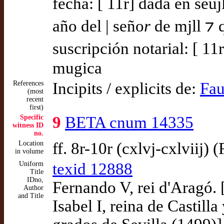
fecha: [ 11r] dada en seuj
año del | seño
r
de mjll ⁊ 
suscripción notarial: [ 11
mugica
References
Incipits / explicits de:
Fau
(most
recent
first)
Specific
9
BETA cnum 14335
witness ID
no.
Location
ff. 8r-10r (cxlvj-cxlviij) 
in volume
Uniform
texid 12888
Title
IDno,
Fernando V, rei d'Aragó. 
Author
and Title
Isabel I, reina de Castill