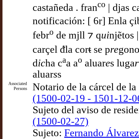
co
castañeda . fran
| djas c
notificación: [ 6r] Enla ç
o
febr
de mjll ⁊ q
ui
njẽtos 
carçel ᵭla corᵵ se p
re
gono
a
o
d
ic
ha c
a a
aluar
e
s luga
r
aluar
s
s
Associated
Notario de la cárcel de la
Persons
(1500-02-19 - 1501-12-0
Sujeto del aviso de resid
(1500-02-27)
Sujeto:
Fernando Álvarez