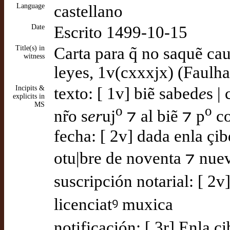
Language
castellano
Date
Escrito 1499-10-15
Title(s) in
Carta para q̃ no saquẽ cau
witness
leyes, 1v(cxxxjx) (Faulha
Incipits &
texto: [ 1v] biẽ sabed
e
s |
explicits in
MS
o
o
nr̃o s
er
uj
⁊ al biẽ ⁊ p
co
fecha: [ 2v] dada enla çi
otu|bre de noventa ⁊ nue
suscripción notarial: [ 2v
licenciatꝰ muxica
notificación: [ 3r] Enla 