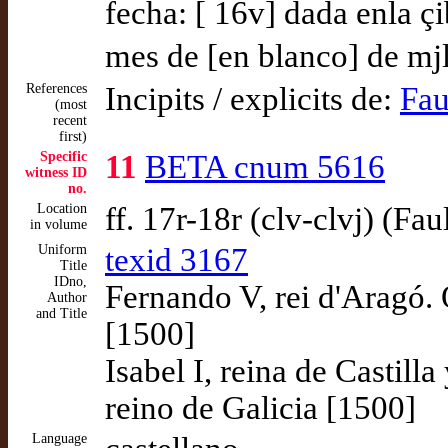
fecha: [ 16v] dada enla çi
mes de [en blanco] de mjl
References
Incipits / explicits de:
Fau
(most
recent
first)
Specific
11
BETA cnum 5616
witness ID
no.
Location
ff. 17r-18r (clv-clvj) (Fa
in volume
Uniform
texid 3167
Title
IDno,
Fernando V, rei d'Aragó. 
Author
and Title
[1500]
Isabel I, reina de Castil
reino de Galicia [1500]
Language