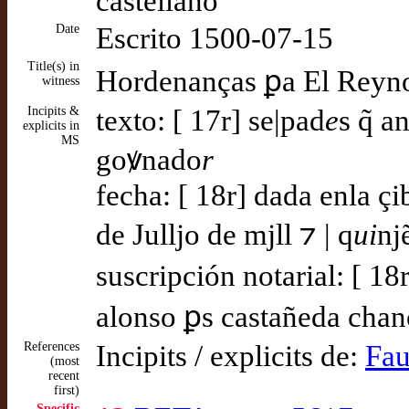
castellano
Date
Escrito 1500-07-15
Title(s) in
Hordenanças ꝑa El Reyno d
witness
Incipits &
texto: [ 17r] se|pad
e
s q̃ a
explicits in
MS
goꝟnado
r
fecha: [ 18r] dada enla ç
de Julljo de mjll ⁊ | q
ui
nj
suscripción notarial: [ 1
alonso ꝑs castañeda chanç
References
Incipits / explicits de:
Fau
(most
recent
first)
Specific