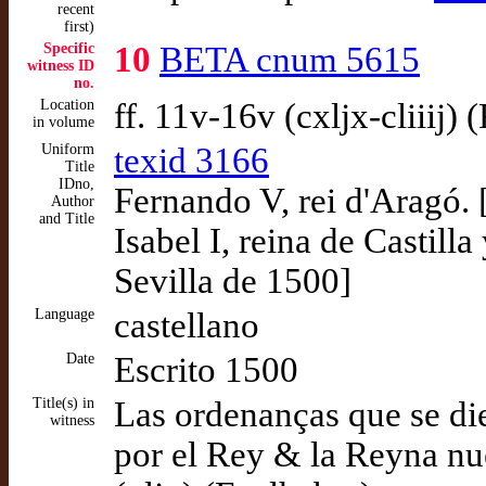
recent
first)
Specific
10
BETA cnum 5615
witness ID
no.
Location
ff. 11v-16v (cxljx-cliiij) 
in volume
Uniform
texid 3166
Title
IDno,
Fernando V, rei d'Aragó.
Author
and Title
Isabel I, reina de Castil
Sevilla de 1500]
Language
castellano
Date
Escrito 1500
Title(s) in
Las ordenanças que se die
witness
por el Rey & la Reyna nu