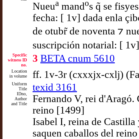
a
o
Nueu
mand
s q̃ se fisye
fecha: [ 1v] dada enla çi
de otubr̃ de noventa ⁊ nu
suscripción notarial: [ 1
Specific
3
BETA cnum 5610
witness ID
no.
Location
ff. 1v-3r (cxxxjx-cxlj) (F
in volume
Uniform
texid 3161
Title
IDno,
Fernando V, rei d'Aragó. 
Author
and Title
reino [1499]
Isabel I, reina de Castill
saquen caballos del reino