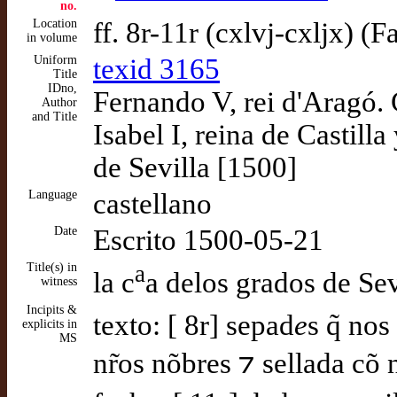
no.
Location
ff. 8r-11r (cxlvj-cxljx) (
in volume
Uniform
texid 3165
Title
IDno,
Fernando V, rei d'Aragó. 
Author
and Title
Isabel I, reina de Castill
de Sevilla [1500]
Language
castellano
Date
Escrito 1500-05-21
Title(s) in
a
la c
a delos grados de Sev
witness
Incipits &
texto: [ 8r] sepad
e
s q̃ no
explicits in
MS
nr̃os nõbres ⁊ sellada cõ n