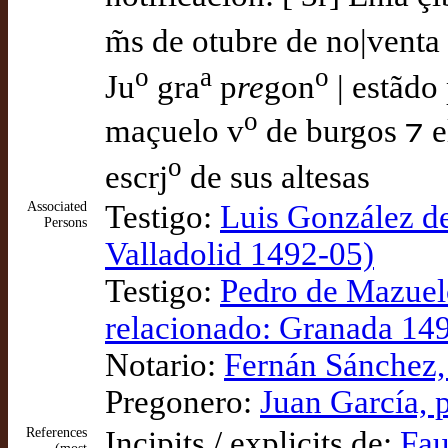
m̃s de otubre de no|venta
o
a
o
Ju
gra
p
re
gon
| estãdo
o
maçuelo v
de burgos ⁊ el
o
escrj
de sus altesas
Associated
Testigo:
Luis González de
Persons
Valladolid 1492-05)
Testigo:
Pedro de Mazuelo
relacionado: Granada 14
Notario:
Fernán Sánchez, 
Pregonero:
Juan García,
References
Incipits / explicits de:
Fau