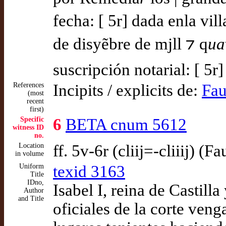
fecha: [ 5r] dada enla vil
de disyẽbre de mjll ⁊ q
ua
suscripción notarial: [ 5r
References
Incipits / explicits de:
Fau
(most
recent
first)
Specific
6
BETA cnum 5612
witness ID
no.
Location
ff. 5v-6r (cliij=-cliiij) (F
in volume
Uniform
texid 3163
Title
IDno,
Isabel I, reina de Castill
Author
and Title
oficiales de la corte veng