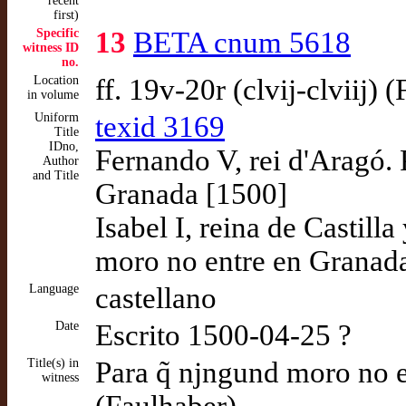
recent
first)
Specific
13
BETA cnum 5618
witness ID
no.
Location
ff. 19v-20r (clvij-clviij) 
in volume
Uniform
texid 3169
Title
IDno,
Fernando V, rei d'Aragó.
Author
and Title
Granada [1500]
Isabel I, reina de Castil
moro no entre en Granad
Language
castellano
Date
Escrito 1500-04-25 ?
Title(s) in
Para q̃ njngund moro no en
witness