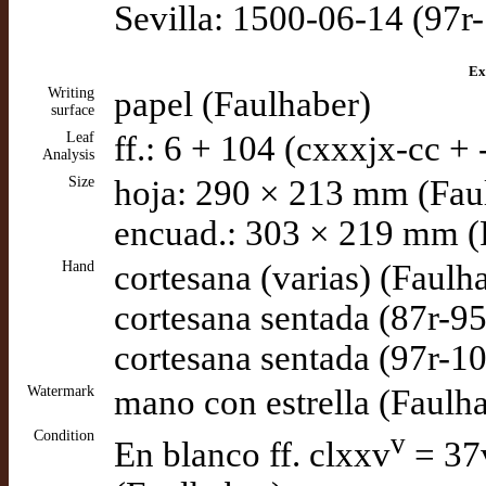
Sevilla: 1500-06-14 (97r
Ex
Writing
papel (Faulhaber)
surface
Leaf
ff.: 6 + 104 (cxxxjx-cc + 
Analysis
Size
hoja: 290 × 213 mm (Fau
encuad.: 303 × 219 mm (
Hand
cortesana (varias) (Faulh
cortesana sentada (87r-9
cortesana sentada (97r-1
Watermark
mano con estrella (Faulh
Condition
v
En blanco ff. clxxv
= 37v