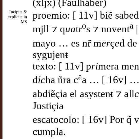
(xljx) (Faulhaber)
Incipits &
proemio: [ 11v] biẽ sabed
explicits in
MS
o
a
mjll ⁊ q
ua
tr
s ⁊ novent
|
mayo … es nr̃ m
er
ç
e
d de
sygujenᵵ
texto: [ 11v] p
ri
mera men
a
d
ic
ha ñra c
a … [ 16v] …
abdiẽçia el asystenᵵ ⁊ all
c
Justiçia
escatocolo: [ 16v] Por q
cumpla.