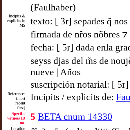
(Faulhaber)
Incipits &
texto: [ 3r] sepad
e
s q̃ no
explicits in
MS
firmada de nr̃os nõbres ⁊ s
fecha: [ 5r] dada enla gr
seyss djas del m̃s de nouj
nueve | Años
suscripción notarial: [ 5
References
Incipits / explicits de:
Fau
(most
recent
first)
Specific
5
BETA cnum 14330
witness ID
no.
Location