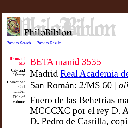
Back to Search
Back to Results
ID no. of
BETA manid 3535
MS
City and
Madrid
Real Academia de 
Library
Collection:
San Román: 2/MS 60 |
ol
Call
number
Title of
Fuero de las Behetrias ma
volume
MCCCXC por el rey D. Al
D. Pedro de Castilla, cop