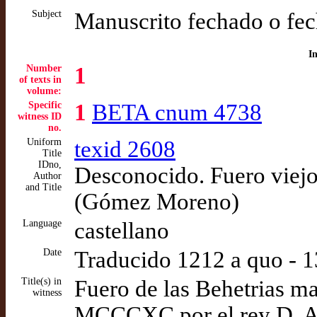
Subject
Manuscrito fechado o fec
I
Number
1
of texts in
volume:
Specific
1
BETA cnum 4738
witness ID
no.
Uniform
texid 2608
Title
IDno,
Desconocido. Fuero viejo d
Author
and Title
(Gómez Moreno)
Language
castellano
Date
Traducido 1212 a quo - 
Title(s) in
Fuero de las Behetrias ma
witness
MCCCXC por el rey D. 