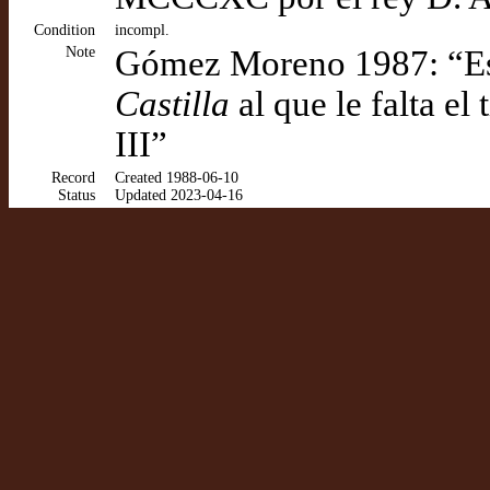
Condition
incompl.
Note
Gómez Moreno 1987: “Es
Castilla
al que le falta el t
III”
Record
Created 1988-06-10
Status
Updated 2023-04-16