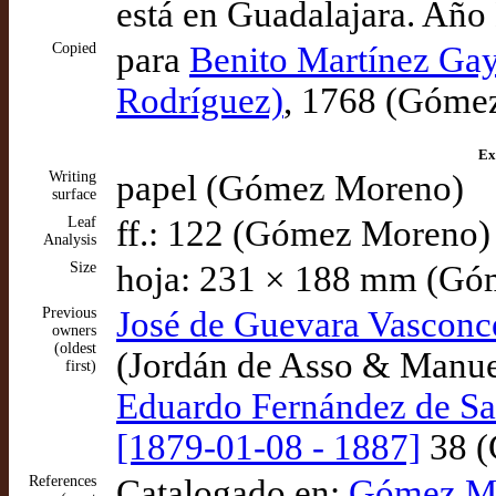
está en Guadalajara. A
Copied
para
Benito Martínez Gay
Rodríguez)
, 1768 (Góme
Ex
Writing
papel (Gómez Moreno)
surface
Leaf
ff.: 122 (Gómez Moreno)
Analysis
Size
hoja: 231 × 188 mm (Gó
Previous
José de Guevara Vasconce
owners
(oldest
(Jordán de Asso & Manue
first)
Eduardo Fernández de S
[1879-01-08 - 1887]
38 (
References
Catalogado en:
Gómez Mo