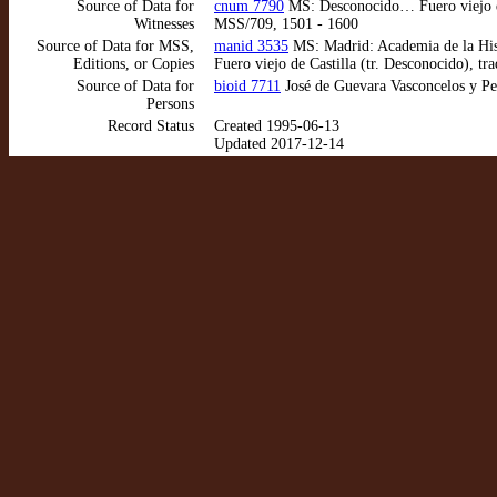
Source of Data for
cnum 7790
MS: Desconocido… Fuero viejo de
Witnesses
MSS/709, 1501 - 1600
Source of Data for MSS,
manid 3535
MS: Madrid: Academia de la Hi
Editions, or Copies
Fuero viejo de Castilla (tr. Desconocido), t
Source of Data for
bioid 7711
José de Guevara Vasconcelos y Pe
Persons
Record Status
Created 1995-06-13
Updated 2017-12-14