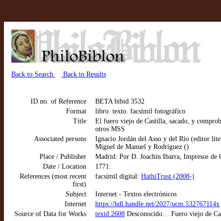
Back to Search
Back to Results
ID no. of Reference
BETA bibid 3532
Format
libro. texto. facsímil fotográfico
Title
El fuero viejo de Castilla, sacado, y compro
otros MSS
Associated persons
Ignacio Jordán del Asso y del Río (editor lite
Miguel de Manuel y Rodríguez ()
Place / Publisher
Madrid: Por D. Joachin Ibarra, Impresor de
Date / Location
1771:
References (most recent
facsimil digital:
HathiTrust (2008-)
first)
Subject
Internet - Textos electrónicos
Internet
https://hdl.handle.net/2027/ucm.532767114x
Source of Data for Works
texid 2608
Desconocido… Fuero viejo de Cast