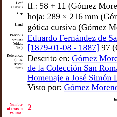
Leaf
ff.: 58 + 11 (Gómez Mor
Analysis
Size
hoja: 289 × 216 mm (Gó
Hand
gótica cursiva (Gómez M
Previous
Eduardo Fernández de S
owners
(oldest
[1879-01-08 - 1887]
97 (
first)
References
Descrito en:
Gómez Moren
(most
recent
de la Colección San Romá
first)
Homenaje a José Simón 
Visto por:
Gómez Moreno 
I
Number
2
of texts in
volume: