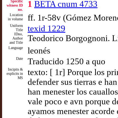
Specific
1
BETA cnum 4733
witness ID
no.
Location
ff. 1r-58v (Gómez Moren
in volume
Uniform
texid 1229
Title
IDno,
Teodorico Borgognoni. Li
Author
and Title
Language
leonés
Date
Traducido 1250 a quo
Incipits &
texto: [ 1r] Porque los pr
explicits in
MS
defender sus tierras e han
han menester los cauallos
vale poco e avn porque 
ayamos menester acorde de