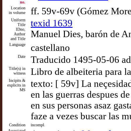
no.
Location
ff. 59v-69v (Gómez Mor
in volume
Uniform
texid 1639
Title
IDno,
Manuel Dies, barón de And
Author
and Title
Language
castellano
Date
Traducido 1495-05-06 a
Title(s) in
Libro de albeiteria para
witness
Incipits &
texto: [ 59v] La neçesidad
explicits in
MS
en las guerras despues de
en sus personas asaz gast
faze a vezes buscar las m
Condition
incompl.
Associated