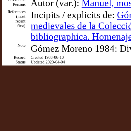
Autor (var.):
Manuel, mo
Persons
References
Incipits / explicits de:
Góm
(most
recent
medievales de la Colecc
first)
bibliographica. Homenaj
Note
Gómez Moreno 1984: Divi
Record
Created 1988-06-10
Status
Updated 2020-04-04