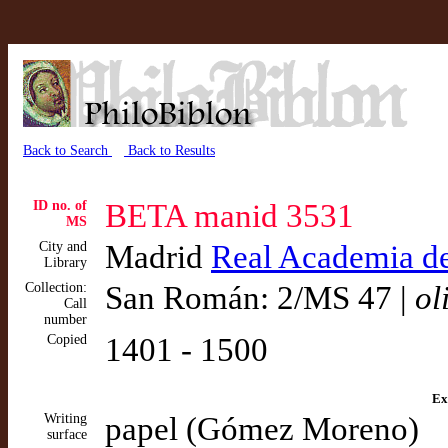
Back to Search
Back to Results
ID no. of
BETA manid 3531
MS
City and
Madrid
Real Academia de 
Library
Collection:
San Román: 2/MS 47 |
ol
Call
number
Copied
1401 - 1500
Ex
Writing
papel (Gómez Moreno)
surface