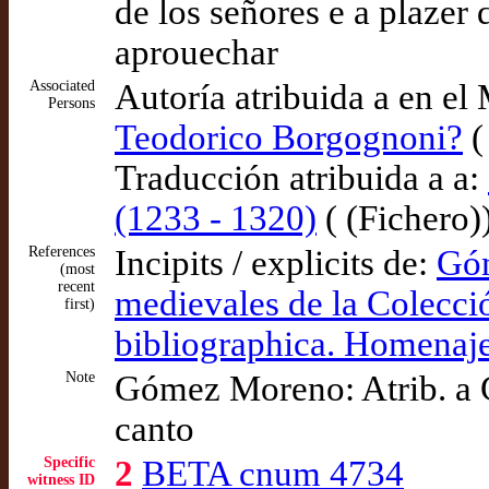
de los señores e a plazer 
aprouechar
Associated
Autoría atribuida a en el
Persons
Teodorico Borgognoni?
(
Traducción atribuida a a:
(1233 - 1320)
( (Fichero)
References
Incipits / explicits de:
Góm
(most
recent
medievales de la Colecc
first)
bibliographica. Homenaj
Note
Gómez Moreno: Atrib. a G
canto
Specific
2
BETA cnum 4734
witness ID