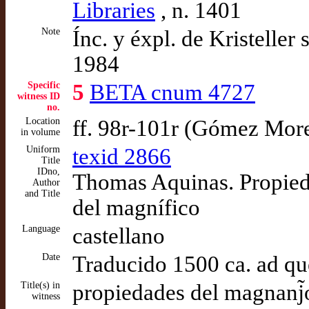
Libraries
, n. 1401
Note
Ínc. y éxpl. de Kristell
1984
Specific
5
BETA cnum 4727
witness ID
no.
Location
ff. 98r-101r (Gómez Mor
in volume
Uniform
texid 2866
Title
IDno,
Thomas Aquinas. Propied
Author
and Title
del magnífico
Language
castellano
Date
Traducido 1500 ca. ad q
Title(s) in
propiedades del magnanj̃o
witness