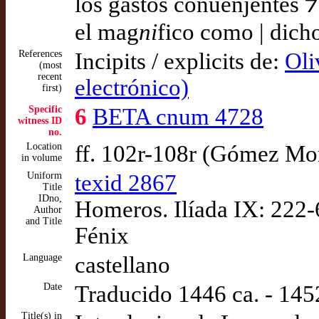
los gastos conuenjentes ⁊ 
el mag
ni
fico como | dich
References
Incipits / explicits de:
Oli
(most
recent
electrónico)
first)
Specific
6
BETA cnum 4728
witness ID
no.
Location
ff. 102r-108r (Gómez Mo
in volume
Uniform
texid 2867
Title
IDno,
Homeros. Ilíada IX: 222-
Author
and Title
Fénix
Language
castellano
Date
Traducido 1446 ca. - 145
Title(s) in