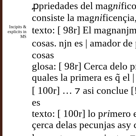
ꝓpriedades del mag
ni
fic
consiste la mag
ni
ficençia
Incipits &
texto: [ 98r] El magnanj
explicits in
MS
cosas. njn es | amador de
cosas
glosa: [ 98r] Cerca delo 
quales la primera es q̃ e
[ 100r] … ⁊ asi conclue [
es
texto: [ 100r] lo p
ri
mero e
çerca delas pecunjas asy 