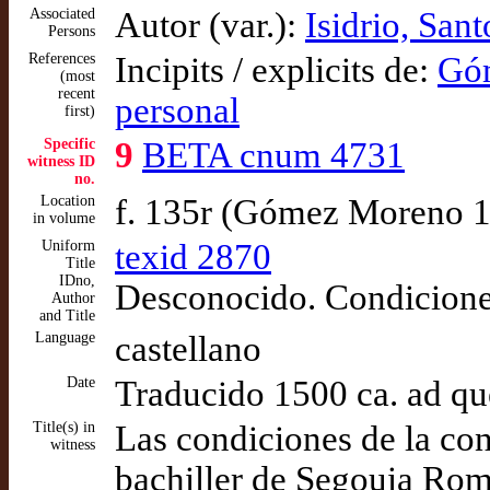
Associated
Autor (var.):
Isidrio, Sant
Persons
References
Incipits / explicits de:
Góm
(most
recent
personal
first)
Specific
9
BETA cnum 4731
witness ID
no.
Location
f. 135r (Gómez Moreno 
in volume
Uniform
texid 2870
Title
IDno,
Desconocido. Condiciones
Author
and Title
Language
castellano
Date
Traducido 1500 ca. ad q
Title(s) in
Las condiciones de la co
witness
bachiller de Segouia Ro