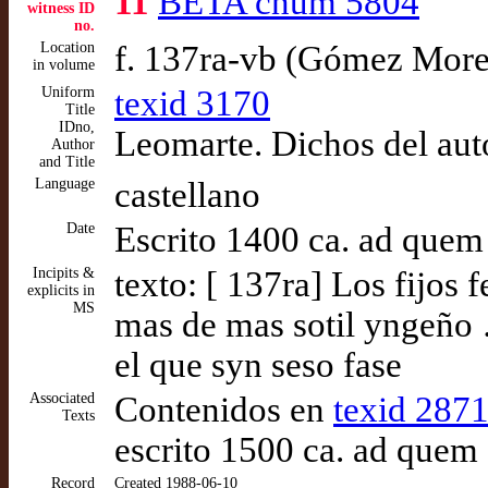
11
BETA cnum 5804
witness ID
no.
Location
f. 137ra-vb (Gómez Mor
in volume
Uniform
texid 3170
Title
IDno,
Leomarte. Dichos del au
Author
and Title
Language
castellano
Date
Escrito 1400 ca. ad quem
Incipits &
texto: [ 137ra] Los fijos
explicits in
MS
mas de mas sotil yngeño
el que syn seso fase
Associated
Contenidos en
texid 287
Texts
escrito 1500 ca. ad quem
Record
Created 1988-06-10