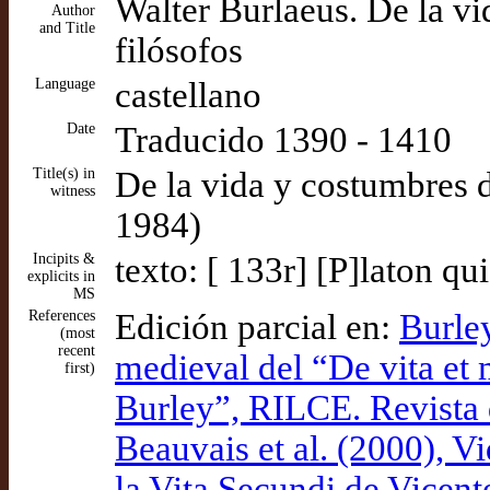
Walter Burlaeus. De la vi
Author
and Title
filósofos
Language
castellano
Date
Traducido 1390 - 1410
Title(s) in
De la vida y costumbres 
witness
1984)
Incipits &
texto: [ 133r] [P]laton qu
explicits in
MS
References
Edición parcial en:
Burley
(most
recent
medieval del “De vita et
first)
Burley”, RILCE. Revista 
Beauvais et al. (2000), V
la Vita Secundi de Vicen