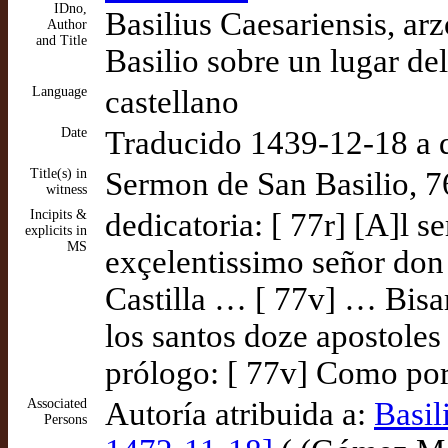
IDno,
Basilius Caesariensis, ar
Author
and Title
Basilio sobre un lugar de
Language
castellano
Date
Traducido 1439-12-18 a 
Title(s) in
Sermon de San Basilio, 76
witness
Incipits &
dedicatoria: [ 77r] [A]l s
explicits in
MS
exçelentissimo señor don 
Castilla … [ 77v] … Bisar
los santos doze apostoles
prólogo: [ 77v] Como po
Associated
Autoría atribuida a:
Basil
Persons