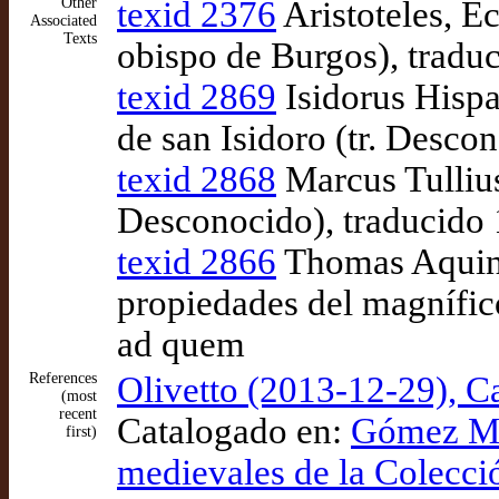
Other
texid 2376
Aristoteles, E
Associated
Texts
obispo de Burgos), tradu
texid 2869
Isidorus Hispal
de san Isidoro (tr. Desco
texid 2868
Marcus Tullius 
Desconocido), traducido
texid 2866
Thomas Aquina
propiedades del magnífico
ad quem
References
Olivetto (2013-12-29), Ca
(most
recent
Catalogado en:
Gómez Mo
first)
medievales de la Colecc