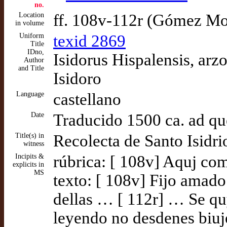
no.
Location
ff. 108v-112r (Gómez M
in volume
Uniform
texid 2869
Title
IDno,
Isidorus Hispalensis, arzo
Author
and Title
Isidoro
Language
castellano
Date
Traducido 1500 ca. ad q
Title(s) in
Recolecta de Santo Isid
witness
Incipits &
rúbrica: [ 108v] Aquj com
explicits in
MS
texto: [ 108v] Fijo amado
dellas … [ 112r] … Se quy
leyendo no desdenes biu