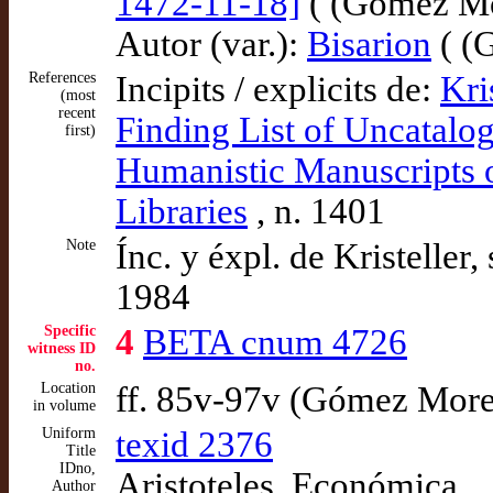
1472-11-18]
( (Gómez M
Autor (var.):
Bisarion
( (
References
Incipits / explicits de:
Kri
(most
recent
Finding List of Uncatalo
first)
Humanistic Manuscripts o
Libraries
, n. 1401
Note
Ínc. y éxpl. de Kristell
1984
Specific
4
BETA cnum 4726
witness ID
no.
Location
ff. 85v-97v (Gómez Mor
in volume
Uniform
texid 2376
Title
IDno,
Aristoteles. Económica
Author