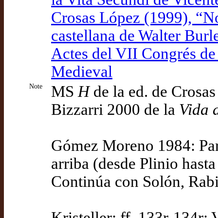
Crosas López (1999), “Not
castellana de Walter Burl
Actes del VII Congrés de 
Medieval
Note
MS
H
de la ed. de Crosas 
Bizzarri 2000 de la
Vida 
Gómez Moreno 1984: Parte
arriba (desde Plinio hasta 
Continúa con Solón, Rabió
Kristeller: ff. 133r-134r: