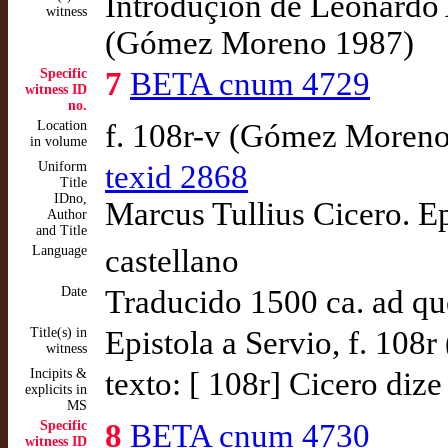
Introduçion de Leonardo
witness
(Gómez Moreno 1987)
Specific
7
BETA cnum 4729
witness ID
no.
Location
f. 108r-v (Gómez Moren
in volume
Uniform
texid 2868
Title
IDno,
Marcus Tullius Cicero. Ep
Author
and Title
Language
castellano
Date
Traducido 1500 ca. ad q
Title(s) in
Epistola a Servio, f. 10
witness
Incipits &
texto: [ 108r] Cicero dize
explicits in
MS
Specific
8
BETA cnum 4730
witness ID