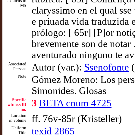
explicits in
MS
claryssimo en el qual sse t
e priuada vida traduzida 
prólogo: [ 65r] [P]or noti
brevemente son de notar 
aventurado ninguno te av
Associated
Autor (var.):
Ssenofonte
(
Persons
Note
Gómez Moreno: Los person
Simonides. Glosas
Specific
3
BETA cnum 4725
witness ID
no.
Location
ff. 76v-85r (Kristeller)
in volume
Uniform
texid 2865
Title