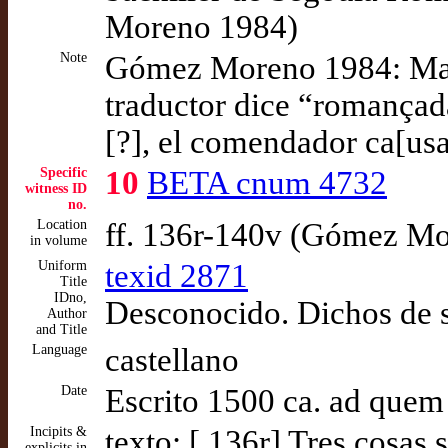
Moreno 1984)
Note
Gómez Moreno 1984: Mano 
traductor dice “romançada
[?], el comendador ca[usa
Specific
10
BETA cnum 4732
witness ID
no.
Location
ff. 136r-140v (Gómez M
in volume
Uniform
texid 2871
Title
IDno,
Desconocido. Dichos de 
Author
and Title
Language
castellano
Date
Escrito 1500 ca. ad quem
Incipits &
texto: [ 136r] Tres cosas
explicits in