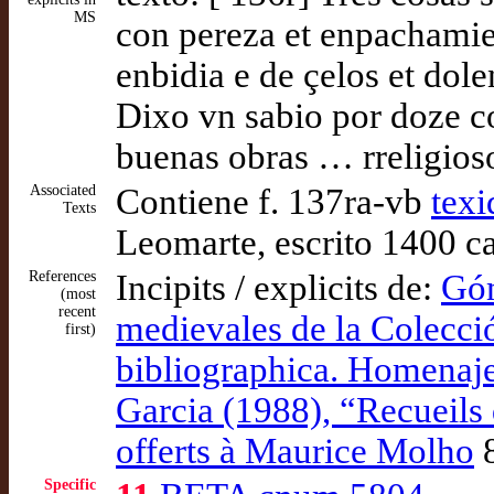
MS
con pereza et enpachamie
enbidia e de çelos et dol
Dixo vn sabio por doze c
buenas obras … rreligios
Associated
Contiene f. 137ra-vb
tex
Texts
Leomarte, escrito 1400 c
References
Incipits / explicits de:
Góm
(most
recent
medievales de la Colecc
first)
bibliographica. Homenaj
Garcia (1988), “Recueils 
offerts à Maurice Molho
Specific