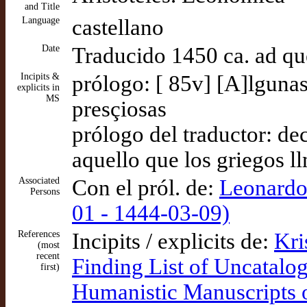
and Title
Language
castellano
Date
Traducido 1450 ca. ad q
Incipits &
prólogo: [ 85v] [A]lguna
explicits in
MS
presçiosas
prólogo del traductor: d
aquello que los griegos l
Associated
Con el pról. de:
Leonardo
Persons
01 - 1444-03-09)
References
Incipits / explicits de:
Kri
(most
recent
Finding List of Uncatalo
first)
Humanistic Manuscripts o