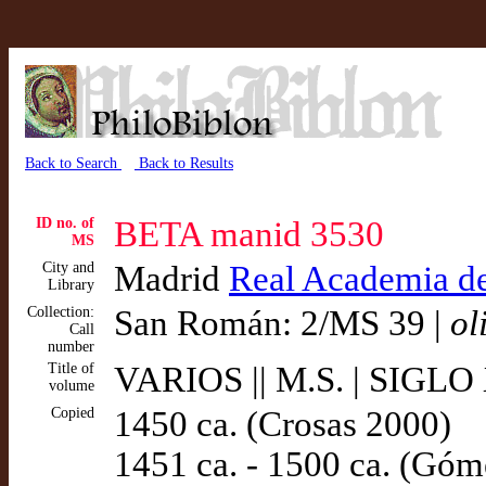
Back to Search
Back to Results
ID no. of
BETA manid 3530
MS
City and
Madrid
Real Academia de 
Library
Collection:
San Román: 2/MS 39 |
ol
Call
number
Title of
VARIOS || M.S. | SIGLO
volume
Copied
1450 ca. (Crosas 2000)
1451 ca. - 1500 ca. (Gó