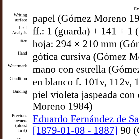
Ex
Writing
papel (Gómez Moreno 1
surface
Leaf
ff.: 1 (guarda) + 141 + 
Analysis
Size
hoja: 294 × 210 mm (Gó
Hand
gótica cursiva (Gómez M
Watermark
mano con estrella (Góm
Condition
en blanco f. 101v, 112v, 1
Binding
piel violeta jaspeada con
Moreno 1984)
Previous
Eduardo Fernández de S
owners
(oldest
[1879-01-08 - 1887]
90 (
first)