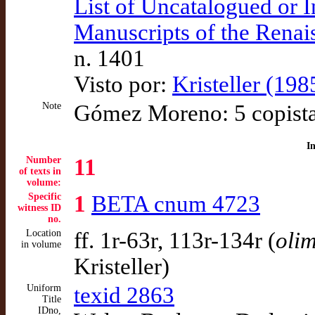
List of Uncatalogued or 
Manuscripts of the Renais
n. 1401
Visto por:
Kristeller (19
Note
Gómez Moreno: 5 copist
I
Number
11
of texts in
volume:
Specific
1
BETA cnum 4723
witness ID
no.
Location
ff. 1r-63r, 113r-134r (
oli
in volume
Kristeller)
Uniform
texid 2863
Title
IDno,