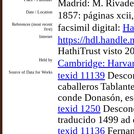
Madrid: M. Rivade
Date / Location
1857: páginas xcii
References (most recent
facsimil digital:
Ha
first)
Internet
https://hdl.handl
HathiTrust visto 2
Held by
Cambridge: Harvar
Source of Data for Works
texid 11139
Descon
caballeros Tablante
conde Donasón, es
texid 1250
Desconoc
traducido 1499 ad
texid 11136
Fernand