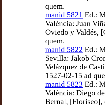
quem.
manid 5821
Ed.: M
València: Juan Vi
Oviedo y Valdés, [
quem.
manid 5822
Ed.: M
Sevilla: Jakob Cro
Velázquez de Castil
1527-02-15 ad qu
manid 5823
Ed.: M
València: Diego d
Bernal, [Floriseo]