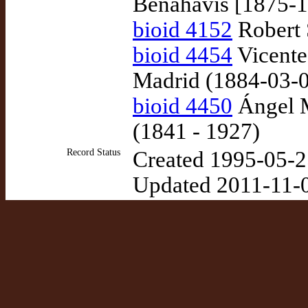
Benahavis [1875-1
bioid 4152
Robert 
bioid 4454
Vicente
Madrid (1884-03-0
bioid 4450
Ángel M
(1841 - 1927)
Record Status
Created 1995-05-2
Updated 2011-11-