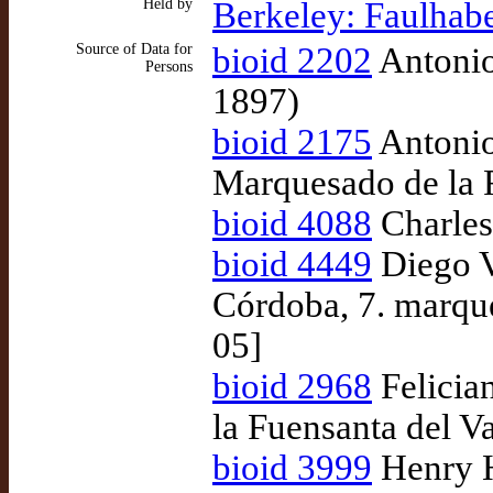
Held by
Berkeley: Faulhabe
Source of Data for
bioid 2202
Antonio 
Persons
1897)
bioid 2175
Antonio
Marquesado de la 
bioid 4088
Charles
bioid 4449
Diego V
Córdoba, 7. marqu
05]
bioid 2968
Felicia
la Fuensanta del V
bioid 3999
Henry 