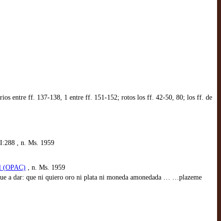
ios entre ff. 137-138, 1 entre ff. 151-152; rotos los ff. 42-50, 80; los ff. de
I:288 , n. Ms. 1959
al (OPAC)
, n. Ms. 1959
e fue a dar: que ni quiero oro ni plata ni moneda amonedada … …plazeme