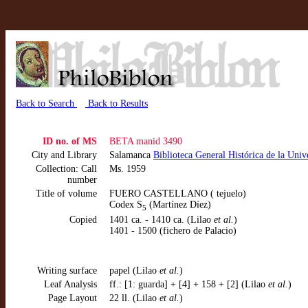
Back to Search
Back to Results
ID no. of MS
BETA manid 3490
City and Library
Salamanca
Biblioteca General Histórica de la Uni
Collection: Call
Ms. 1959
number
Title of volume
FUERO CASTELLANO ( tejuelo)
Codex S
(Martínez Díez)
5
Copied
1401 ca. - 1410 ca. (Lilao
et al.
)
1401 - 1500 (fichero de Palacio)
Writing surface
papel (Lilao
et al.
)
Leaf Analysis
ff.: [1: guarda] + [4] + 158 + [2] (Lilao
et al.
)
Page Layout
22 ll. (Lilao
et al.
)