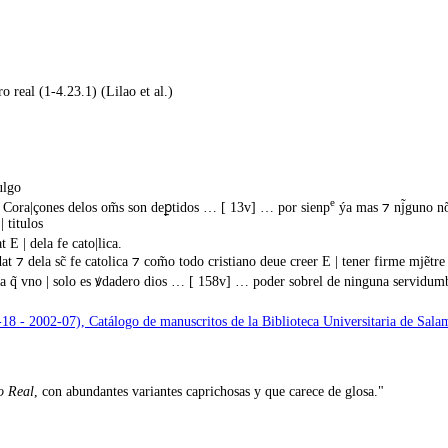
 real (1-4.23.1) (Lilao et al.)
ulgo
e
s Cora|çones delos om̃s son deꝑtidos … [ 13v] … por sienp
ýa mas ⁊ nj̃guno nõ
 titulos
at E | dela fe cato|lica.
jdat ⁊ dela sc̃ fe catolica ⁊ com̃o todo cristiano deue creer E | tener firme mjẽtr
a q̃ vno | solo es ꝟdadero dios … [ 158v] … poder sobrel de ninguna servidumb
-18 - 2002-07), Catálogo de manuscritos de la Biblioteca Universitaria de Sal
o Real
, con abundantes variantes caprichosas y que carece de glosa."