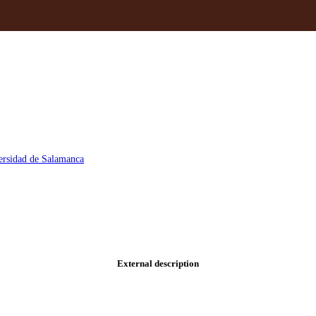
versidad de Salamanca
External description