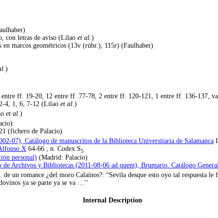
Faulhaber)
co, con letras de aviso (Lilao
et al.
)
s en marcos geométricos (13v (rúbr.), 115r) (Faulhaber)
al.
)
entre ff. 19-20, 12 entre ff. 77-78, 2 entre ff. 120-121, 1 entre ff. 136-137, var
 2-4, 1, 6, 7-12 (Lilao
et al.
)
lao
et al.
)
acio)
1 (fichero de Palacio)
2002-07), Catálogo de manuscritos de la Biblioteca Universitaria de Salamanca
I
 Alfonso X
64-66 , n. Codex S
5
ión personal)
(Madrid: Palacio)
o de Archivos y Bibliotecas (2011-08-06 ad quem), Brumario. Catálogo Gener
m. de un romance ¿del moro Calaínos?: “Sevila desque esto oyo tal respuesta l
dovinos ya se parte ya se va …’’
Internal Description