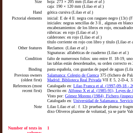
Size
hoja: 273 × 205 mm (Lilao
et al.
)
caja: 190 × 120 mm (Lilao
et al.
)
Hand
gótica cursiva (Lilao
et al.
)
Pictorial elements
inicial: E de 4 ll. negra con rasgueo negro (13r) (
iniciales: negras sencillas de 3 ll., algunas en blan
encabezamientos: de los libros en rojo, encuadrado
rúbricas: en rojo (Lilao
et al.
)
calderones: en rojo (Lilao
et al.
)
título corriente en rojo con libro y título (Lilao
et 
Other features
Reclamos: (Lilao
et al.
)
Signaturas: alfabéticas de cuaderno (Lilao
et al.
)
Condition
falto de numerosos folios: uno entre ff. 18-19, uno 
las tablas están desordenados, su orden correcto es
Binding
pasta española, con guardas de papel de aguas (Li
Previous owners
Salamanca: Colegio de Cuenca
375 (fichero de Pal
(oldest first)
Madrid: Biblioteca Real Privada
VII E 5, 2-D-4, 32
References (most
Catalogado en:
Lilao Franca et al. (1997-09-18 - 
recent first)
Descrito en:
Alfonso X et al. (1985-91), Leyes de
Visto por:
Gómez Moreno (1984), Fichero (inspecc
Catalogado en:
Universidad de Salamanca. Servici
Note
Lilao Lilao
et al.
: f. 12r pruebas de pluma y frag
dixo Oliveros plazeme de voluntad, ya se parte Val
Number of texts in
1
volume: