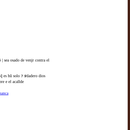
 | sea osado de venjr contra el
e q̃ es hũ solo ⁊ ꝟdadero dios
re e el acallde
amanca