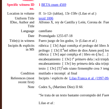
Specific witness ID
1
BETA cnum 4569
no.
Location in volume
ff. 1r-12r (tablas), 13r-158v (Lilao
et al.
)
Uniform Title
texid 1006
IDno, Author and
Alfonso X, rey de Castilla y León, Corona de. Fuero
Title
Language
castellano
Date
Promulgado 1255-07-18
Title(s) in witness
Fuero juzgo de los godos, 1r (Lilao
et al.
)
Incipits & explicits
rúbrica: [ 13r] Aq
ui
comiẽça el prologo del libro J
in MS
4
prólogo: [ 13r] E
nel nõbre de dios Amen porq̃ lo
rúbrica: [ 13v] aq
ui
comjẽça el | libro en q̃ ha […] |
o
encabezamiento: [ 13v] t
p
ri
m
er
o dela | scã trinjd
encabezamiento: [ 13v] ley p
ri
m
er
a dela sãta tri|n
2
texto: [ 13v] [T]
odo x
i
ano firmemjẽte crea ⁊ teng
Condition
mutilado e incompl. al final
References (most
Incipits / explicits de:
Lilao Franca et al. (1997-09
recent first)
Note
Codex S
(Martínez Díez) II:66:
5
“Se trata de un texto bastante corrompido del
Fuer
Lilao
et al.
: