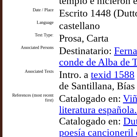
templo e hicieron e
Date / Place
Escrito 1448 (Dutt
Language
castellano
Text Type:
Prosa, Carta
Associated Persons
Destinatario:
Ferna
conde de Alba de 
Associated Texts
Intro. a
texid 1588
de Santillana, Bías
References (most recent
Catalogado en:
Viñ
first)
literatura española
Catalogado en:
Dut
poesía cancioneril