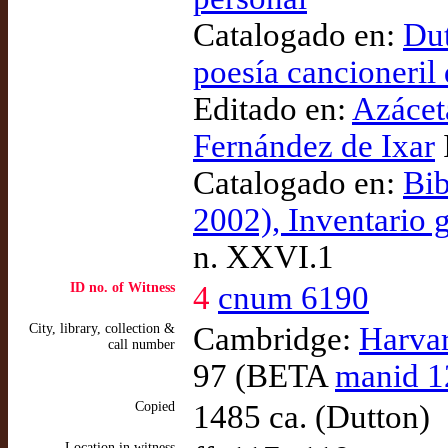
Catalogado en:
Dut
poesía cancioneril
Editado en:
Azácet
Fernández de Ixar
Catalogado en:
Bib
2002), Inventario 
n. XXVI.1
ID no. of Witness
4
cnum 6190
City, library, collection &
Cambridge:
Harvar
call number
97 (BETA
manid 1
Copied
1485 ca. (Dutton)
Location in witness