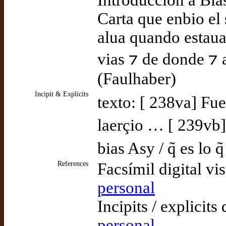
Introducción a Bía
Carta que enbio el 
alua quando estaua
vias ⁊ de donde ⁊ 
(Faulhaber)
Incipit & Explicits
texto: [ 238va] Fue
laerçio … [ 239vb]
bias Asy / q̃ es lo q
References
Facsímil digital vi
personal
Incipits / explicits
personal