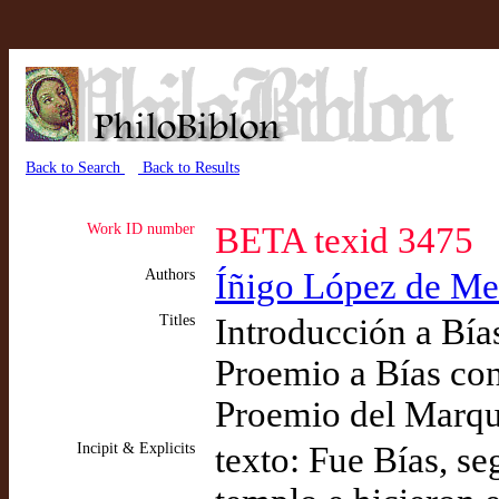
Back to Search
Back to Results
Work ID number
BETA texid 3475
Authors
Íñigo López de Men
Titles
Introducción a Bía
Proemio a Bías con
Proemio del Marqu
Incipit & Explicits
texto: Fue Bías, s