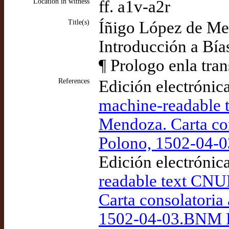
Location in witness
ff. a1v-a2r
Title(s)
Íñigo López de Men
Introducción a Bías
¶ Prologo enla tra
References
Edición electrónic
machine-readable 
Mendoza. Carta con
Polono, 1502-04-
Edición electrónic
readable text CNU
Carta consolatoria 
1502-04-03.BNM 