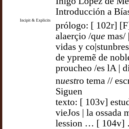
Íñigo López de Men
Introducción a Bía
Incipit & Explicits
prólogo: [ 102r] [F
alaerçio /q
ue
mas/ |
vidas y co|stunbres
de ypremẽ de nobl
proucheo /es lA | d
n
uest
ro tema // esc
Siguen
texto: [ 103v] estu
vieJos | la ossada
lession … [ 104v] 