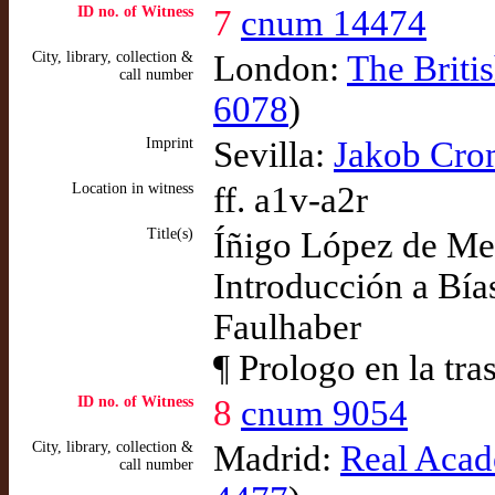
ID no. of Witness
7
cnum 14474
City, library, collection &
London:
The Briti
call number
6078
)
Imprint
Sevilla:
Jakob Cro
Location in witness
ff. a1v-a2r
Title(s)
Íñigo López de Men
Introducción a Bías
Faulhaber
¶ Prologo en la tra
ID no. of Witness
8
cnum 9054
City, library, collection &
Madrid:
Real Acad
call number