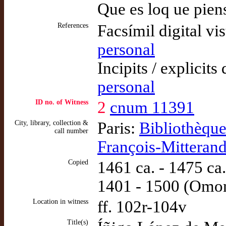
Que es loq ue pien
References
Facsímil digital vi
personal
Incipits / explicits
personal
ID no. of Witness
2
cnum 11391
City, library, collection &
Paris:
Bibliothèque
call number
François-Mitterand
Copied
1461 ca. - 1475 ca.
1401 - 1500 (Omo
Location in witness
ff. 102r-104v
Title(s)