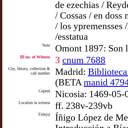
de ezechias / Reyde
/ Cossas / en doss 
/ los ypremensses /
/esstatua
Note
Omont 1897: Son lo
ID no. of Witness
3
cnum 7688
City, library, collection &
Madrid:
Bibliotec
call number
(BETA
manid 479
Copied
Nicosia: 1469-05-0
Location in witness
ff. 238v-239vb
Title(s)
Íñigo López de Men