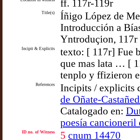
ff. 117r-119r
Title(s)
Íñigo López de Men
Introducción a Bía
Yntroduçion, 117r 
Incipit & Explicits
texto: [ 117r] Fue 
que mas lata … [ 1
tenplo y ffizieron 
References
Incipits / explicits
de Oñate-Castañed
Catalogado en:
Dut
poesía cancioneril
ID no. of Witness
5
cnum 14470