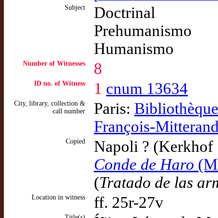
Subject
Doctrinal
Prehumanismo
Humanismo
Number of Witnesses
8
ID no. of Witness
1
cnum 13634
City, library, collection &
Paris:
Bibliothèque
call number
François-Mitterand
Copied
Napoli ? (Kerkhof
Conde de Haro
(Ma
(
Tratado de las ar
Location in witness
ff. 25r-27v
Title(s)