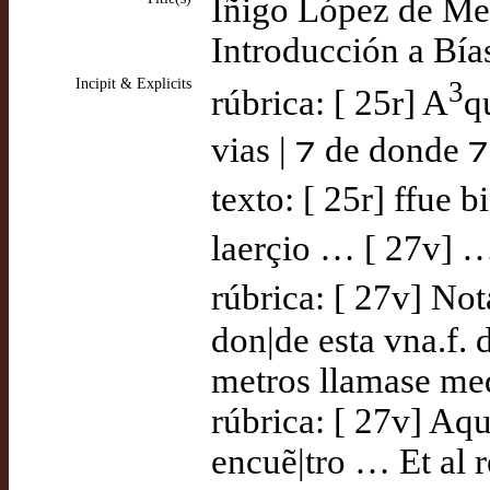
Íñigo López de Men
Introducción a Bía
Incipit & Explicits
3
rúbrica: [ 25r] A
q
vias | ⁊ de donde 
texto: [ 25r] ffue b
laerçio … [ 27v] … 
rúbrica: [ 27v] Not
don|de esta vna.f. 
metros llamase med
rúbrica: [ 27v] Aquj
encuẽ|tro … Et al re