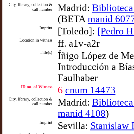
City, library, collection &
Madrid:
Bibliotec
call number
(BETA
manid 607
Imprint
[Toledo]:
[Pedro H
Location in witness
ff. a1v-a2r
Title(s)
Íñigo López de Men
Introducción a Bías
Faulhaber
ID no. of Witness
6
cnum 14473
City, library, collection &
Madrid:
Bibliotec
call number
manid 4108
)
Imprint
Sevilla:
Stanislaw 