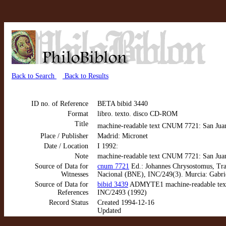
Back to Search
Back to Results
ID no. of Reference
BETA bibid 3440
Format
libro. texto. disco CD-ROM
Title
machine-readable text CNUM 7721: San Juan 
Place / Publisher
Madrid: Micronet
Date / Location
I 1992:
Note
machine-readable text CNUM 7721: San Juan 
Source of Data for
cnum 7721
Ed.: Johannes Chrysostomus, Trat
Witnesses
Nacional (BNE), INC/249(3). Murcia: Gabriel
Source of Data for
bibid 3439
ADMYTE1 machine-readable text C
References
INC/2493 (1992)
Record Status
Created 1994-12-16
Updated