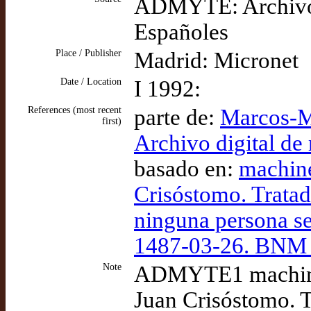
ADMYTE: Archivo D
Españoles
Place / Publisher
Madrid: Micronet
Date / Location
I 1992:
References (most recent
parte de:
Marcos-M
first)
Archivo digital de
basado en:
machin
Crisóstomo. Tratad
ninguna persona se
1487-03-26. BNM 
Note
ADMYTE1 machine
Juan Crisóstomo. T