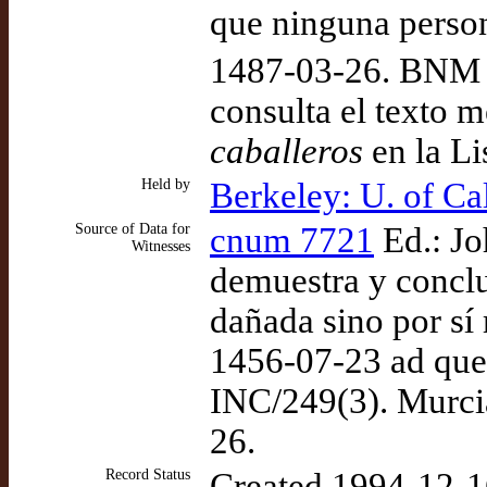
que ninguna person
1487-03-26. BNM 
consulta el texto m
caballeros
en la L
Held by
Berkeley: U. of Ca
Source of Data for
cnum 7721
Ed.: Jo
Witnesses
demuestra y conclu
dañada sino por sí
1456-07-23 ad que
INC/249(3). Murcia
26.
Record Status
Created 1994-12-1