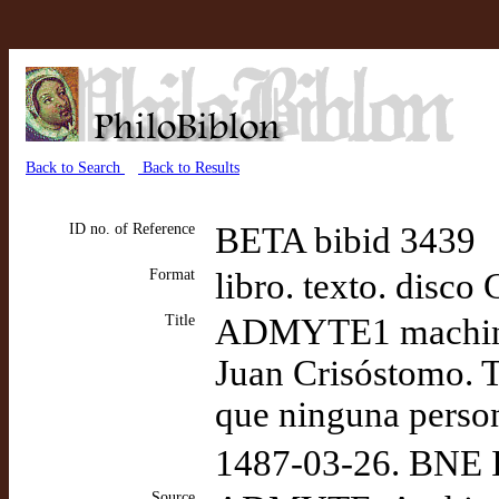
Back to Search
Back to Results
ID no. of Reference
BETA bibid 3439
Format
libro. texto. dis
Title
ADMYTE1 machine
Juan Crisóstomo. T
que ninguna person
1487-03-26. BNE 
Source