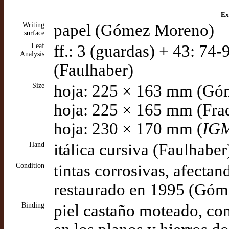
Ex
Writing
papel (Gómez Moreno)
surface
Leaf
ff.: 3 (guardas) + 43: 74-
Analysis
(Faulhaber)
Size
hoja: 225 × 163 mm (Gó
hoja: 225 × 165 mm (Fra
hoja: 230 × 170 mm (
IG
Hand
itálica cursiva (Faulhaber
Condition
tintas corrosivas, afectan
restaurado en 1995 (Gó
Binding
piel castaño moteado, co