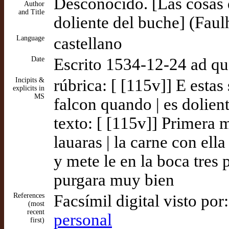
Desconocido. [Las cosas 
Author
and Title
doliente del buche] (Faul
Language
castellano
Date
Escrito 1534-12-24 ad q
Incipits &
rúbrica: [ [115v]] E estas
explicits in
MS
falcon quando | es dolien
texto: [ [115v]] Primera
lauaras | la carne con el
y mete le en la boca tres
purgara muy bien
References
Facsímil digital visto por
(most
recent
personal
first)