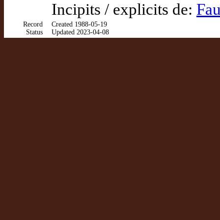
Incipits / explicits de:
Fau
Record
Created 1988-05-19
Status
Updated 2023-04-08