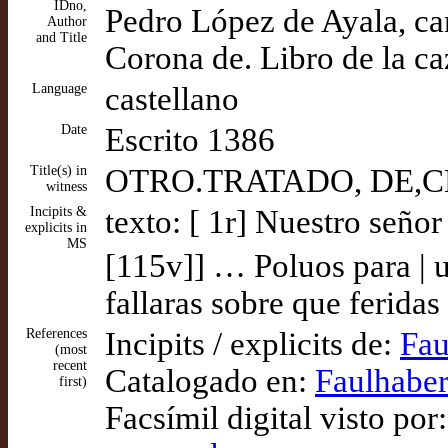
IDno,
Pedro López de Ayala, can
Author
and Title
Corona de. Libro de la caz
Language
castellano
Date
Escrito 1386
Title(s) in
OTRO.TRATADO, DE,CET
witness
Incipits &
texto: [ 1r] Nuestro seño
explicits in
MS
[115v]] … Poluos para | u
fallaras sobre que feridas
References
Incipits / explicits de:
Fau
(most
recent
Catalogado en:
Faulhaber
first)
Facsímil digital visto por