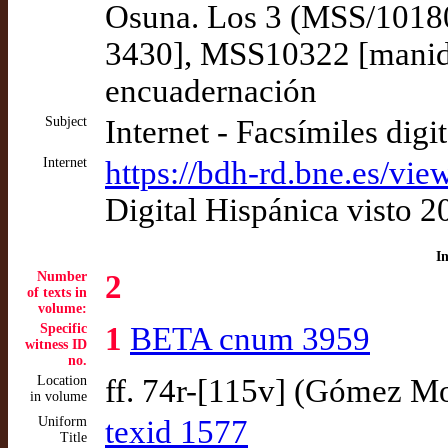
Osuna. Los 3 (MSS/1018
3430], MSS10322 [manid 
encuadernación
Subject
Internet - Facsímiles digi
Internet
https://bdh-rd.bne.es/
Digital Hispánica visto 
I
Number
2
of texts in
volume:
Specific
1
BETA cnum 3959
witness ID
no.
Location
ff. 74r-[115v] (Gómez M
in volume
Uniform
texid 1577
Title