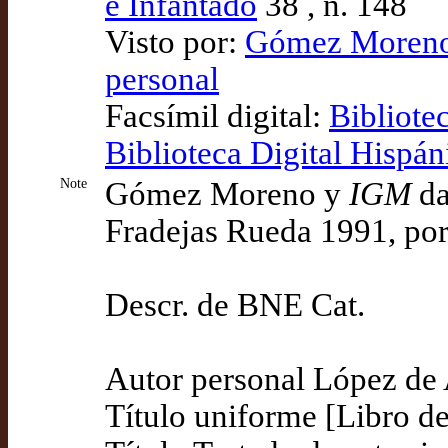
é Infantado
38 , n. 148
Visto por:
Gómez Moreno 
personal
Facsímil digital:
Bibliote
Biblioteca Digital Hispán
Note
Gómez Moreno y
IGM
da
Fradejas Rueda 1991, por
Descr. de BNE Cat.
Autor personal López de 
Título uniforme [Libro de