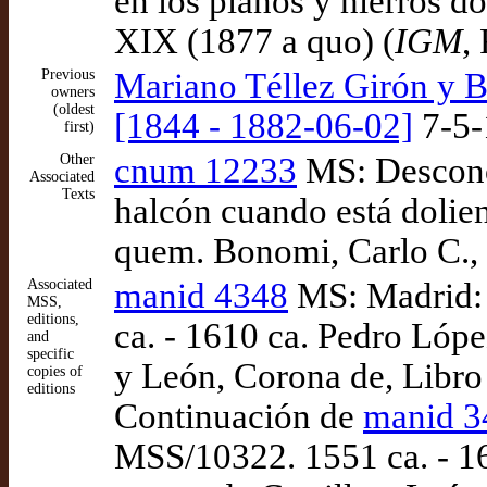
en los planos y hierros do
XIX (1877 a quo) (
IGM
,
Previous
Mariano Téllez Girón y B
owners
(oldest
[1844 - 1882-06-02]
7-5-
first)
Other
cnum 12233
MS: Desconoc
Associated
Texts
halcón cuando está dolien
quem. Bonomi, Carlo C.,
Associated
manid 4348
MS: Madrid:
MSS,
editions,
ca. - 1610 ca. Pedro Lópe
and
specific
y León, Corona de, Libro 
copies of
editions
Continuación de
manid 3
MSS/10322. 1551 ca. - 16