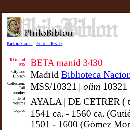
Back to Search
Back to Results
ID no. of
BETA manid 3430
MS
City and
Madrid
Biblioteca Nacion
Library
Collection:
MSS/10321 |
olim
10321 
Call
number
Title of
AYALA | DE CETRER ( t
volume
Copied
1541 ca. - 1560 ca. (Guti
1501 - 1600 (Gómez Mor