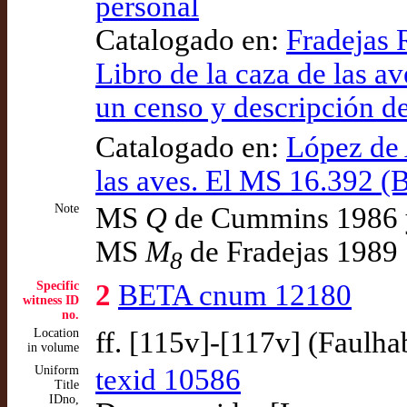
personal
Catalogado en:
Fradejas 
Libro de la caza de las a
un censo y descripción d
Catalogado en:
López de A
las aves. El MS 16.392 (B
Note
MS
Q
de Cummins 1986 y
MS
M
de Fradejas 1989
8
Specific
2
BETA cnum 12180
witness ID
no.
Location
ff. [115v]-[117v] (Faulha
in volume
Uniform
texid 10586
Title
IDno,