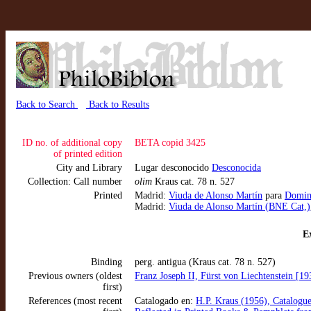
Back to Search
Back to Results
ID no. of additional copy
BETA copid 3425
of printed edition
City and Library
Lugar desconocido
Desconocida
Collection: Call number
olim
Kraus cat. 78 n. 527
Printed
Madrid:
Viuda de Alonso Martín
para
Domin
Madrid:
Viuda de Alonso Martín (BNE Cat,)
Ex
Binding
perg. antigua (Kraus cat. 78 n. 527)
Previous owners (oldest
Franz Joseph II, Fürst von Liechtenstein [1
first)
References (most recent
Catalogado en:
H.P. Kraus (1956), Catalogue 