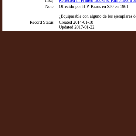
first)
Reflected in Printed Books & Pamphlets from
Note
Ofrecido por H.P. Kraus en $30 en 1961
¿Equiparable con alguno de los ejemplares d
Record Status
Created 2014-01-18
Updated 2017-01-22