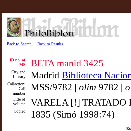
Back to Search
Back to Results
ID no. of
BETA manid 3425
MS
City and
Madrid
Biblioteca Nacion
Library
Collection:
MSS/9782 |
olim
9782 |
o
Call
number
Title of
VARELA [!] TRATADO D
volume
Copied
1835 (Simó 1998:74)
Ex