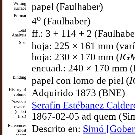
Writing
papel (Faulhaber)
surface
Format
o
4
(Faulhaber)
Leaf
ff.: 3 + 114 + 2 (Faulhabe
Analysis
Size
hoja: 225 × 161 mm (varí
hoja: 230 × 170 mm (
IG
encuad.: 240 × 170 mm (
Binding
papel con lomo de piel (
History of
Adquirido 1873 (BNE)
volume
Previous
Serafín Estébanez Calder
owners
(oldest
1867-02-05 ad quem (Si
first)
References
Descrito en:
Simó [Gobern
(most