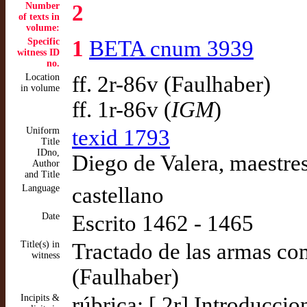
Number
2
of texts in
volume:
Specific
1
BETA cnum 3939
witness ID
no.
Location
ff. 2r-86v (Faulhaber)
in volume
ff. 1r-86v (
IGM
)
Uniform
texid 1793
Title
IDno,
Diego de Valera, maestres
Author
and Title
Language
castellano
Date
Escrito 1462 - 1465
Title(s) in
Tractado de las armas co
witness
(Faulhaber)
Incipits &
rúbrica: [ 2r] Introducci