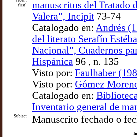
recent
manuscritos del Tratado 
first)
Valera”, Incipit
73-74
Catalogado en:
Andrés (1
del literato Serafín Esté
Nacional”, Cuadernos para
Hispánica
96 , n. 135
Visto por:
Faulhaber (198
Visto por:
Gómez Moreno (
Catalogado en:
Bibliotec
Inventario general de ma
Subject
Manuscrito fechado o fec
I