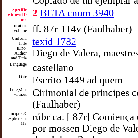
Copiado de un ejemplar 
Specific
2
BETA cnum 3940
witness ID
no.
Location
ff. 87r-114v (Faulhaber)
in volume
Uniform
texid 1782
Title
IDno,
Diego de Valera, maestre
Author
and Title
Language
castellano
Date
Escrito 1449 ad quem
Title(s) in
Cirimonial de principes 
witness
(Faulhaber)
Incipits &
rúbrica: [ 87r] Comiença 
explicits in
MS
por mossen Diego de Vale