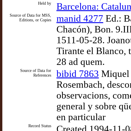
Held by
Barcelona: Catalu
Source of Data for MSS,
manid 4277
Ed.: B
Editions, or Copies
Chacón), Bon. 9.II
1511-05-28. Joano
Tirante el Blanco,
28 ad quem.
Source of Data for
bibid 7863
Miquel 
References
Rosembach, desconeg
observacions, comen
general y sobre qüe
en particular
Record Status
Created 1994-11-0