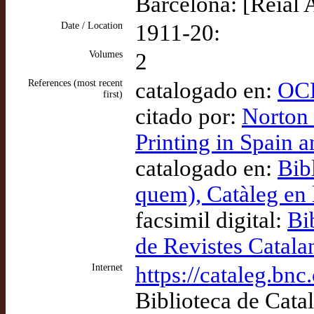
Barcelona: [Reial
Date / Location
1911-20:
Volumes
2
References (most recent
catalogado en:
OCL
first)
citado por:
Norton 
Printing in Spain 
catalogado en:
Bib
quem), Catàleg en
facsimil digital:
Bi
de Revistes Catala
Internet
https://cataleg.b
Biblioteca de Cata