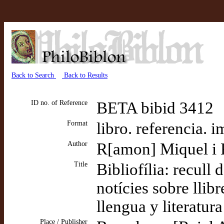
Back to Search
Back to Results
ID no. of Reference
BETA bibid 3412
Format
libro. referencia. 
Author
R[amon] Miquel i 
Title
Bibliofília: recull
notícies sobre llib
llengua y literatura
Place / Publisher