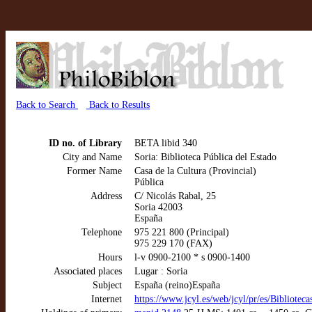
Back to Search
Back to Results
ID no. of Library
BETA libid 340
City and Name
Soria: Biblioteca Pública del Estado
Former Name
Casa de la Cultura (Provincial)
Pública
Address
C/ Nicolás Rabal, 25
Soria 42003
España
Telephone
975 221 800 (Principal)
975 229 170 (FAX)
Hours
l-v 0900-2100 * s 0900-1400
Associated places
Lugar : Soria
Subject
España (reino)España
Internet
https://www.jcyl.es/web/jcyl/pr/es/Biblio