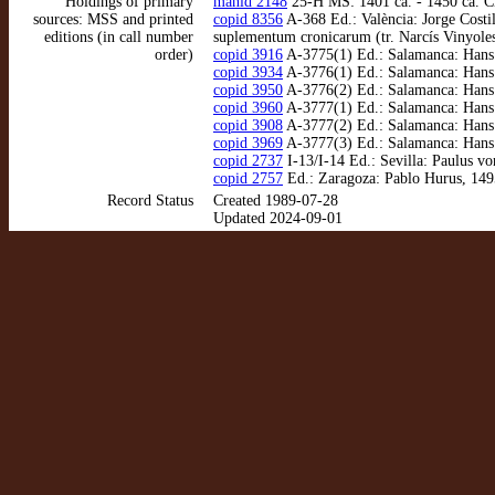
Holdings of primary
manid 2148
25-H MS: 1401 ca. - 1450 ca. Cl
sources: MSS and printed
copid 8356
A-368 Ed.: València: Jorge Costi
editions (in call number
suplementum cronicarum (tr. Narcís Vinyoles
order)
copid 3916
A-3775(1) Ed.: Salamanca: Hans G
copid 3934
A-3776(1) Ed.: Salamanca: Hans G
copid 3950
A-3776(2) Ed.: Salamanca: Hans G
copid 3960
A-3777(1) Ed.: Salamanca: Hans G
copid 3908
A-3777(2) Ed.: Salamanca: Hans G
copid 3969
A-3777(3) Ed.: Salamanca: Hans Gi
copid 2737
I-13/I-14 Ed.: Sevilla: Paulus vo
copid 2757
Ed.: Zaragoza: Pablo Hurus, 1495
Record Status
Created 1989-07-28
Updated 2024-09-01