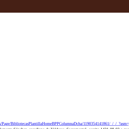
tecas/Page/BibliotecasPlantillaHomeBPPColumnaDcha/1190354141861/_/_/_?asm=