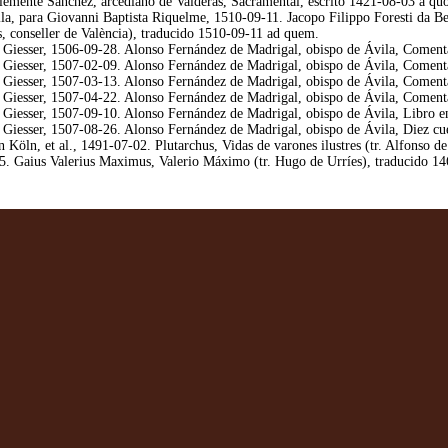
emente Sánchez, arcediano de Valderas, Sacramental, escrito 1421-08-03 a qu
lla, para Giovanni Baptista Riquelme, 1510-09-11. Jacopo Filippo Foresti da B
, conseller de València), traducido 1510-09-11 ad quem.
iesser, 1506-09-28. Alonso Fernández de Madrigal, obispo de Ávila, Comentar
iesser, 1507-02-09. Alonso Fernández de Madrigal, obispo de Ávila, Comentar
iesser, 1507-03-13. Alonso Fernández de Madrigal, obispo de Ávila, Comentar
iesser, 1507-04-22. Alonso Fernández de Madrigal, obispo de Ávila, Comentar
iesser, 1507-09-10. Alonso Fernández de Madrigal, obispo de Ávila, Libro en 
esser, 1507-08-26. Alonso Fernández de Madrigal, obispo de Ávila, Diez cuestio
n Köln, et al., 1491-07-02. Plutarchus, Vidas de varones ilustres (tr. Alfonso
. Gaius Valerius Maximus, Valerio Máximo (tr. Hugo de Urríes), traducido 14