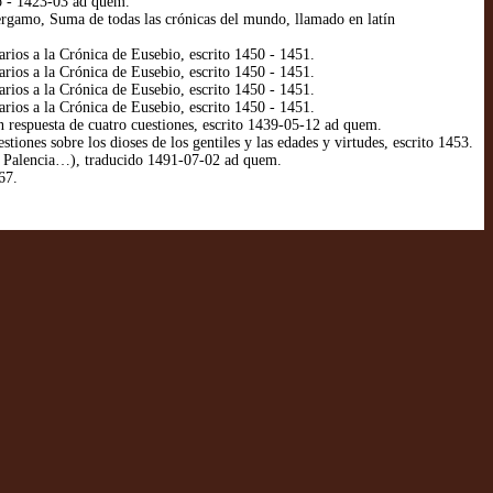
o - 1423-03 ad quem.
ergamo, Suma de todas las crónicas del mundo, llamado en latín
ios a la Crónica de Eusebio, escrito 1450 - 1451.
ios a la Crónica de Eusebio, escrito 1450 - 1451.
ios a la Crónica de Eusebio, escrito 1450 - 1451.
ios a la Crónica de Eusebio, escrito 1450 - 1451.
respuesta de cuatro cuestiones, escrito 1439-05-12 ad quem.
nes sobre los dioses de los gentiles y las edades y virtudes, escrito 1453.
 de Palencia…), traducido 1491-07-02 ad quem.
67.