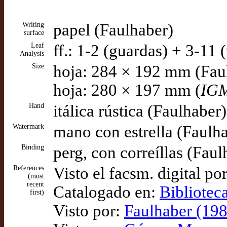
Writing
papel (Faulhaber)
surface
Leaf
ff.: 1-2 (guardas) + 3-11 
Analysis
Size
hoja: 284 × 192 mm (Fau
hoja: 280 × 197 mm (
IG
Hand
itálica rústica (Faulhaber)
Watermark
mano con estrella (Faulh
Binding
perg, con correíllas (Faul
References
Visto el facsm. digital po
(most
recent
Catalogado en:
Bibliotec
first)
Visto por:
Faulhaber (198