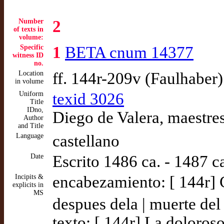
Number
2
of texts in
volume:
Specific
1
BETA cnum 14377
witness ID
no.
Location
ff. 144r-209v (Faulhaber)
in volume
Uniform
texid 3026
Title
IDno,
Diego de Valera, maestre
Author
and Title
Language
castellano
Date
Escrito 1486 ca. - 1487 c
Incipits &
encabezamiento: [ 144r] C
explicits in
MS
despues dela | muerte del
texto: [ 144r] La doloros