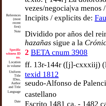
vezes/negocia|va menos 
References
Incipits / explicits de:
Fau
(most
recent
first)
Note
Dividido por años del rein
hazañas
sigue a la
Crónic
Specific
2
BETA cnum 3908
witness ID
no.
Location
ff. 13r-144r ([j]-cxxxiij)
in volume
Uniform
texid 1812
Title
IDno,
seudo-Alfonso de Palenci
Author
and Title
Language
castellano
Date
Escrito 1481 ca. - 1482 c