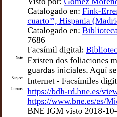
Visto por:
Gómez Moreno (
Catalogado en:
Fink-Erre
cuarto'”, Hispania (Madri
Catalogado en:
Bibliotec
7686
Facsímil digital:
Bibliote
Note
Existen dos foliaciones m
guardas iniciales. Aquí s
Subject
Internet - Facsímiles digi
Internet
https://bdh-rd.bne.es/
https://www.bne.es/es/M
BNE IGM visto 2018-10