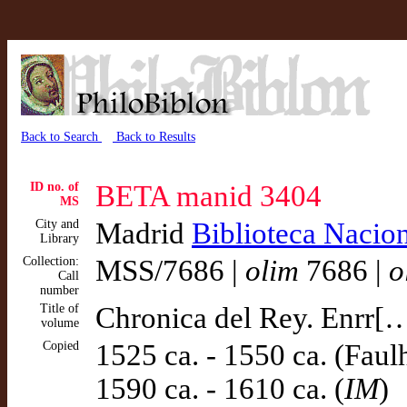
Back to Search
Back to Results
ID no. of
BETA manid 3404
MS
City and
Madrid
Biblioteca Nacio
Library
Collection:
MSS/7686 |
olim
7686 |
o
Call
number
Title of
Chronica del Rey. Enrr[…
volume
Copied
1525 ca. - 1550 ca. (Faul
1590 ca. - 1610 ca. (
IM
)