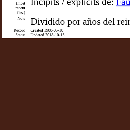
Incipits / explicits de:
Fau
(most
recent
first)
Note
Dividido por años del rein
Record
Created 1988-05-18
Status
Updated 2018-10-13