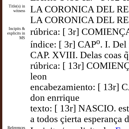
Title(s) in
LA CORONICA DEL REY | Do
witness
LA CORONICA DEL REY DON 
Incipits &
rúbrica: [ 3r] COMIENÇA
explicits in
MS
o
índice: [ 3r] CAP
. I. De
CAP. XVIII. Delas coas q̃ 
rúbrica: [ 13r] COMIENÇ
leon
encabezamiento: [ 13r] C
don enrrique
texto: [ 13r] NASCIO. este
a todos çierta esperança 
References