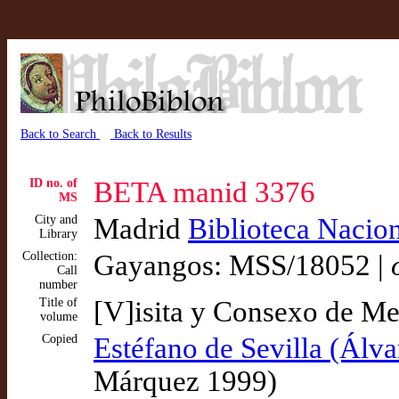
Back to Search
Back to Results
ID no. of
BETA manid 3376
MS
City and
Madrid
Biblioteca Nacio
Library
Collection:
Gayangos: MSS/18052 |
Call
number
Title of
[V]isita y Consexo de Med
volume
Copied
Estéfano de Sevilla (Álv
Márquez 1999)