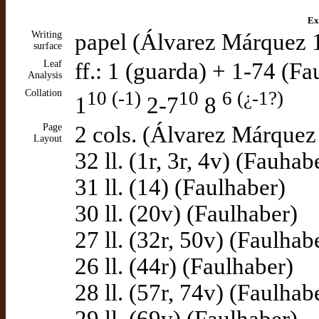
Ex
Writing
papel (Álvarez Márquez 
surface
Leaf
ff.: 1 (guarda) + 1-74 (Fa
Analysis
Collation
10 (-1)
10
6 (¿-1?)
1
2-7
8
Page
2 cols. (Álvarez Márquez
Layout
32 ll. (1r, 3r, 4v) (Fauhab
31 ll. (14) (Faulhaber)
30 ll. (20v) (Faulhaber)
27 ll. (32r, 50v) (Faulhab
26 ll. (44r) (Faulhaber)
28 ll. (57r, 74v) (Faulhab