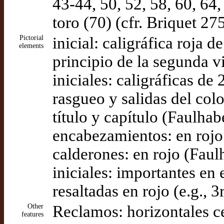
43-44, 50, 52, 58, 60, 64
toro (70) (cfr. Briquet 2
Pictorial
inicial: caligráfica roja d
elements
principio de la segunda v
iniciales: caligráficas de 
rasgueo y salidas del col
título y capítulo (Faulhab
encabezamientos: en rojo
calderones: en rojo (Faul
iniciales: importantes en 
resaltadas en rojo (e.g., 3
Other
Reclamos: horizontales c
features