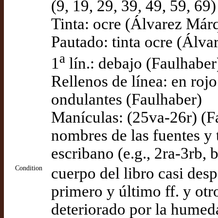
(9, 19, 29, 39, 49, 59, 6
Tinta: ocre (Álvarez Már
Pautado: tinta ocre (Álv
a
1
lín.: debajo (Faulhaber
Rellenos de línea: en rojo
ondulantes (Faulhaber)
Manículas: (25va-26r) (F
nombres de las fuentes y 
escribano (e.g., 2ra-3rb, 
Condition
cuerpo del libro casi desp
primero y último ff. y otr
deteriorado por la hume