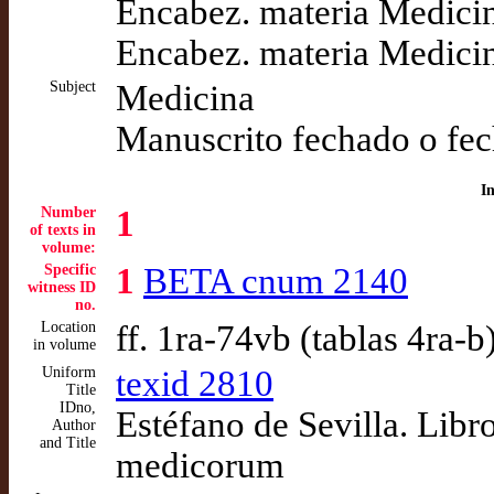
Encabez. materia Medicin
Encabez. materia Medicin
Subject
Medicina
Manuscrito fechado o fec
I
Number
1
of texts in
volume:
Specific
1
BETA cnum 2140
witness ID
no.
Location
ff. 1ra-74vb (tablas 4ra-
in volume
Uniform
texid 2810
Title
IDno,
Estéfano de Sevilla. Libro
Author
and Title
medicorum