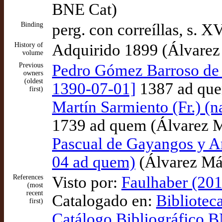
BNE Cat)
Binding
perg. con correíllas, s. 
History of
Adquirido 1899 (Álvarez
volume
Previous
Pedro Gómez Barroso de T
owners
(oldest
1390-07-01]
1387 ad que
first)
Martín Sarmiento (Fr.) (n
1739 ad quem (Álvarez 
Pascual de Gayangos y Ar
04 ad quem)
(Álvarez Má
References
Visto por:
Faulhaber (201
(most
recent
Catalogado en:
Bibliotec
first)
Catálogo Bibliográfico