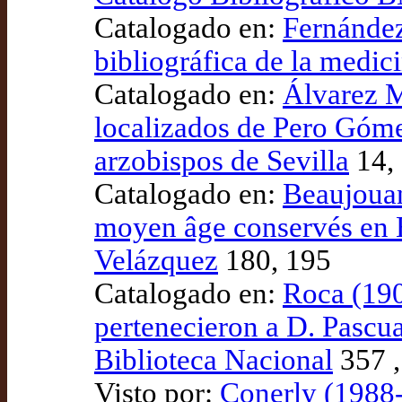
Catalogado en:
Fernández
bibliográfica de la medi
Catalogado en:
Álvarez M
localizados de Pero Góme
arzobispos de Sevilla
14, 
Catalogado en:
Beaujouan
moyen âge conservés en 
Velázquez
180, 195
Catalogado en:
Roca (190
pertenecieron a D. Pascua
Biblioteca Nacional
357 ,
Visto por:
Conerly (1988-