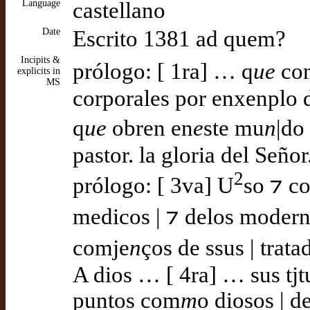
Language
castellano
Date
Escrito 1381 ad quem?
Incipits &
prólogo: [ 1ra] … q
ue
con
explicits in
MS
corporales por enxenplo 
q
ue
obren en
e
ste mu
n
|do
pastor. la gloria del Seño
2
prólogo: [ 3va] U
so ⁊ c
medicos | ⁊ delos moderno
comje
n
ços de ssus | trata
A dios … [ 4ra] … sus tjt
puntos com
m
o diosos | d