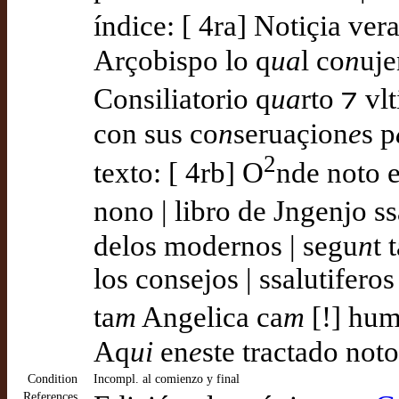
índice: [ 4ra] Notiçia ver
Arçobispo lo q
ua
l co
n
uje
Consiliatorio q
ua
rto ⁊ vl
con sus co
n
seruaçion
e
s p
2
texto: [ 4rb] O
nde noto e
nono | libro de Jngenjo ssa
delos modernos | segu
n
t 
los consejos | ssalutifer
ta
m
Angelica ca
m
[!] hum
Aq
ui
en
e
ste tractado not
Condition
Incompl. al comienzo y final
References