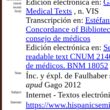
Edición electrónica en:
G
(most
recent
Medical Texts
, n. VIS
first)
Transcripción en:
Estéfan
Concordance of Bibliotec
consejo de médicos
Edición electrónica en:
Se
readable text CNUM 2140:
de médicos. BNM 18052
Note
Ínc. y éxpl. de Faulhabe
apud
Gago 2012
Subject
Internet - Textos electrón
Internet
https://www.hispanicsem