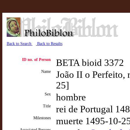
Back to Search
Back to Results
ID no. of Person
BETA bioid 3372
Name
João II o Perfeito,
25]
Sex
hombre
Title
rei de Portugal 14
Milestones
muerte 1495-10-25
Associated Persons