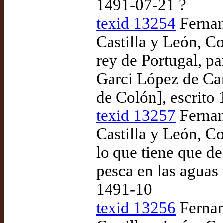
1491-07-21 ?
texid 13254
Fernand
Castilla y León, C
rey de Portugal, p
Garci López de Car
de Colón], escrito
texid 13257
Fernand
Castilla y León, C
lo que tiene que dec
pesca en las aguas 
1491-10
texid 13256
Fernand