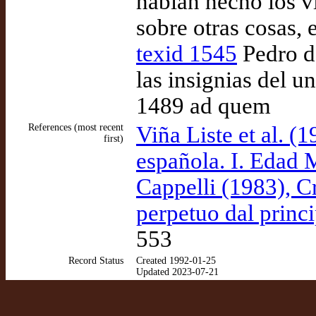
habían hecho los v
sobre otras cosas,
texid 1545
Pedro de
las insignias del u
1489 ad quem
References (most recent
Viña Liste et al. (1
first)
española. I. Edad 
Cappelli (1983), C
perpetuo dal princip
553
Record Status
Created 1992-01-25
Updated 2023-07-21