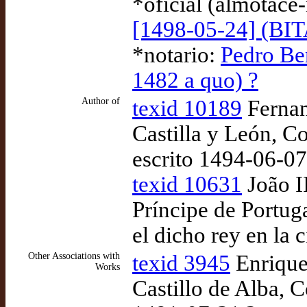
*oficial (almotacé
[1498-05-24] (BI
*notario:
Pedro Ben
1482 a quo) ?
Author of
texid 10189
Fernand
Castilla y León, C
escrito 1494-06-0
texid 10631
João II
Príncipe de Portuga
el dicho rey en la 
Other Associations with
texid 3945
Enrique
Works
Castillo de Alba, C