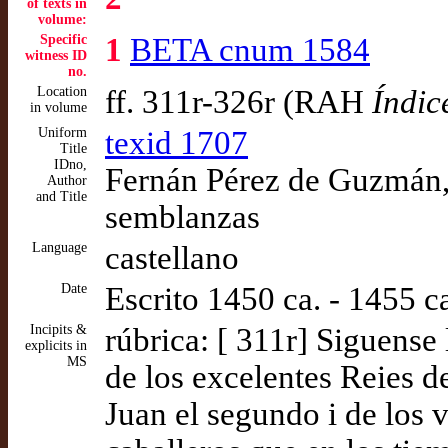
of texts in
volume:
Specific
1
BETA cnum 1584
witness ID
no.
Location
ff. 311r-326r (RAH
Índic
in volume
Uniform
texid 1707
Title
IDno,
Fernán Pérez de Guzmán, 
Author
and Title
semblanzas
Language
castellano
Date
Escrito 1450 ca. - 1455 c
Incipits &
rúbrica: [ 311r] Siguense
explicits in
MS
de los excelentes Reies d
Juan el segundo i de los 