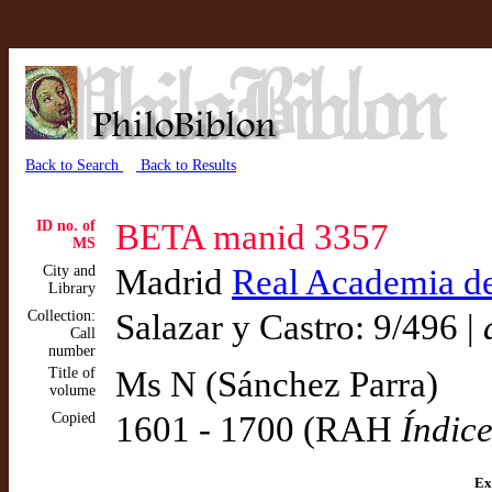
Back to Search
Back to Results
ID no. of
BETA manid 3357
MS
City and
Madrid
Real Academia de 
Library
Collection:
Salazar y Castro: 9/496 |
Call
number
Title of
Ms N (Sánchez Parra)
volume
Copied
1601 - 1700 (RAH
Índic
Ex