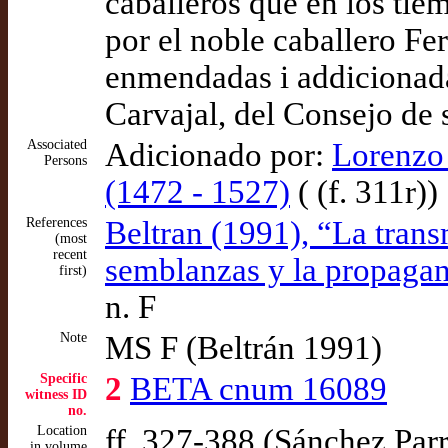
caballeros que en los tie
por el noble caballero F
enmendadas i addicionada
Carvajal, del Consejo de 
Associated
Adicionado por:
Lorenzo 
Persons
(1472 - 1527)
( (f. 311r))
References
Beltran (1991), “La trans
(most
recent
semblanzas y la propagan
first)
n. F
Note
MS F (Beltrán 1991)
Specific
2
BETA cnum 16089
witness ID
no.
Location
ff. 327-388 (Sánchez Parr
in volume