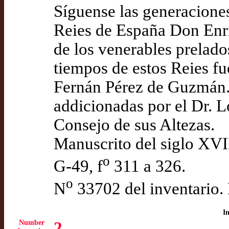
Síguense las generaciones
Reies de España Don Enri
de los venerables prelados
tiempos de estos Reies fu
Fernán Pérez de Guzmán.
addicionadas por el Dr. L
Consejo de sus Altezas.
Manuscrito del siglo XVI
o
G-49, f
311 a 326.
o
N
33702 del inventario.
I
Number
2