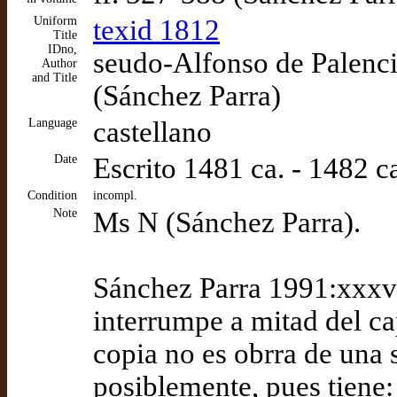
Uniform
texid 1812
Title
IDno,
seudo-Alfonso de Palencia
Author
and Title
(Sánchez Parra)
Language
castellano
Date
Escrito 1481 ca. - 1482 c
Condition
incompl.
Note
Ms N (Sánchez Parra).
Sánchez Parra 1991:xxxv:
interrumpe a mitad del ca
copia no es obrra de una 
posiblemente, pues tiene: