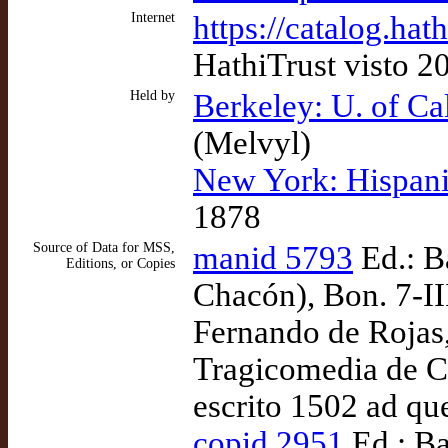
Internet
https://catalog.ha
HathiTrust visto 2
Held by
Berkeley: U. of Ca
(Melvyl)
New York: Hispani
1878
Source of Data for MSS,
manid 5793
Ed.: B
Editions, or Copies
Chacón), Bon. 7-II
Fernando de Rojas,
Tragicomedia de Ca
escrito 1502 ad qu
copid 2951
Ed.: Bar