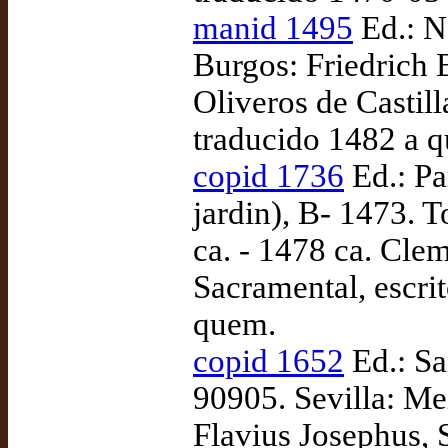
manid 1495
Ed.: N
Burgos: Friedrich 
Oliveros de Castill
traducido 1482 a q
copid 1736
Ed.: Pa
jardin), B- 1473. T
ca. - 1478 ca. Cle
Sacramental, escri
quem.
copid 1652
Ed.: Sa
90905. Sevilla: Me
Flavius Josephus, Si