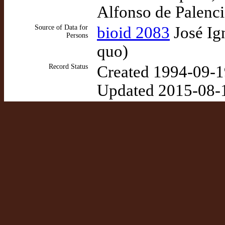
Alfonso de Palenci
Source of Data for
bioid 2083
José Ign
Persons
quo)
Record Status
Created 1994-09-1
Updated 2015-08-