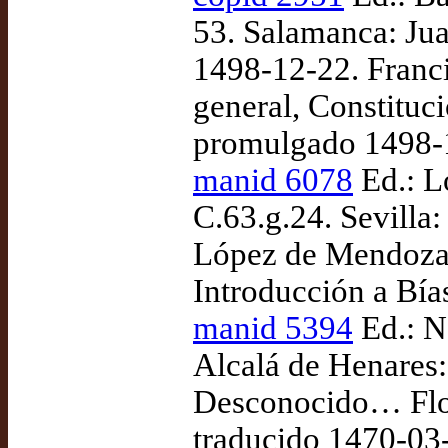
53. Salamanca: Jua
1498-12-22. Franci
general, Constituc
promulgado 1498-
manid 6078
Ed.: L
C.63.g.24. Sevilla
López de Mendoza, 
Introducción a Bías
manid 5394
Ed.: N
Alcalá de Henares
Desconocido… Flor 
traducido 1470-03