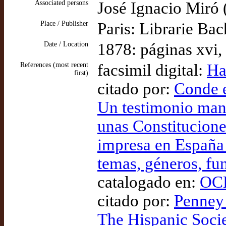
Associated persons
José Ignacio Miró 
Place / Publisher
Paris: Librarie Ba
Date / Location
1878: páginas xvi,
References (most recent
facsimil digital:
Ha
first)
citado por:
Conde et
Un testimonio manu
unas Constitucione
impresa en España 
temas, géneros, fun
catalogado en:
OCL
citado por:
Penney 
The Hispanic Soci