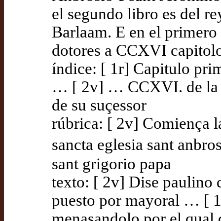
el segundo libro es del r
Barlaam. E en el primero 
dotores a CCXVI capitolos
índice: [ 1r] Capitulo pr
… [ 2v] … CCXVI. de la m
de su suçessor
rúbrica: [ 2v] Comiença la
sancta eglesia sant anbro
sant grigorio papa
texto: [ 2v] Dise paulino
puesto por mayoral … [ 1
menasandolo por el qual 