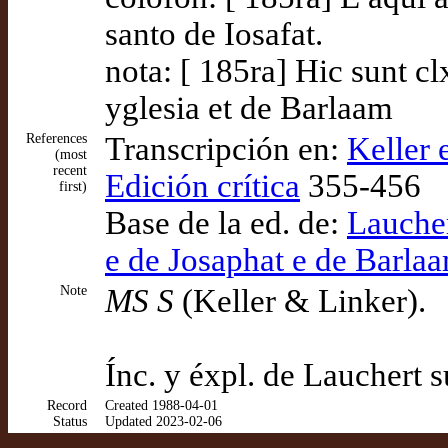
santo de Iosafat.
nota: [ 185ra] Hic sunt cl
yglesia et de Barlaam
References
Transcripción en:
Keller 
(most
recent
Edición crítica
355-456
first)
Base de la ed. de:
Laucher
e de Josaphat e de Barl
Note
MS S
(Keller & Linker).
Ínc. y éxpl. de Lauchert
Record
Created 1988-04-01
Status
Updated 2023-02-06