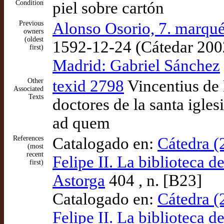
Condition
piel sobre cartón
Previous
Alonso Osorio, 7. marqué
owners
(oldest
1592-12-24 (Cátedar 200
first)
Madrid: Gabriel Sánchez
Other
texid 2798
Vincentius de 
Associated
Texts
doctores de la santa igles
ad quem
References
Catalogado en:
Cátedra (
(most
recent
Felipe II. La biblioteca 
first)
Astorga
404 , n. [B23]
Catalogado en:
Cátedra (
Felipe II. La biblioteca 