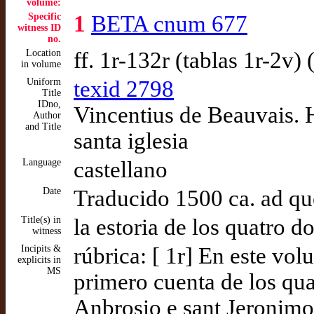
volume:
Specific
1
BETA cnum 677
witness ID
no.
Location
ff. 1r-132r (tablas 1r-2v)
in volume
Uniform
texid 2798
Title
IDno,
Vincentius de Beauvais. H
Author
and Title
santa iglesia
Language
castellano
Date
Traducido 1500 ca. ad q
Title(s) in
la estoria de los quatro do
witness
Incipits &
rúbrica: [ 1r] En este vol
explicits in
MS
primero cuenta de los quat
Anbrosio e sant Jeronimo 