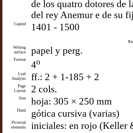
de los quatro dotores de 
del rey Anemur e de su fi
Copied
1401 - 1500
Ex
Writing
papel y perg.
surface
Format
o
4
Leaf
ff.: 2 + 1-185 + 2
Analysis
Page
2 cols.
Layout
Size
hoja: 305 × 250 mm
Hand
gótica cursiva (varias)
Pictorial
iniciales: en rojo (Keller
elements