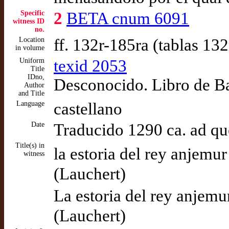
Specific
2
BETA cnum 6091
witness ID
no.
Location
ff. 132r-185ra (tablas 13
in volume
Uniform
texid 2053
Title
IDno,
Desconocido. Libro de Ba
Author
and Title
Language
castellano
Date
Traducido 1290 ca. ad q
Title(s) in
la estoria del rey anjemu
witness
(Lauchert)
La estoria del rey anjem
(Lauchert)