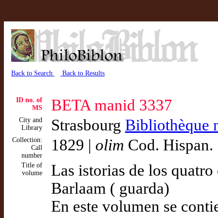
Back to Search
Back to Results
ID no. of
BETA manid 3337
MS
City and
Strasbourg
Bibliothèque n
Library
Collection:
1829 |
olim
Cod. Hispan.
Call
number
Title of
Las istorias de los quatro
volume
Barlaam ( guarda)
En este volumen se contie