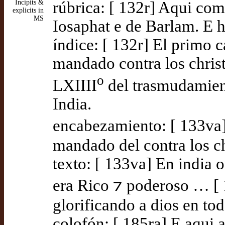
Incipits &
rúbrica: [ 132r] Aqui com
explicits in
MS
Iosaphat e de Barlam. E ha
índice: [ 132r] El primo 
mandado contra los chris
o
LXIIII
del trasmudamient
India.
encabezamiento: [ 133va]
mandado del contra los ch
texto: [ 133va] En india
era Rico ⁊ poderoso … [
glorificando a dios en to
colofón: [ 185ra] E aqui a