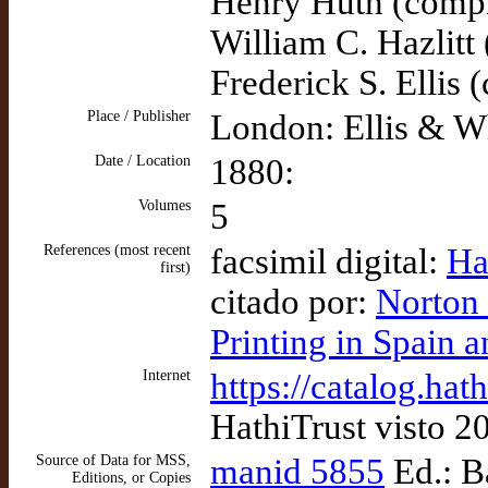
Henry Huth (compi
William C. Hazlitt
Frederick S. Ellis 
Place / Publisher
London: Ellis & W
Date / Location
1880:
Volumes
5
References (most recent
facsimil digital:
Ha
first)
citado por:
Norton 
Printing in Spain 
Internet
https://catalog.ha
HathiTrust visto 2
Source of Data for MSS,
manid 5855
Ed.: B
Editions, or Copies