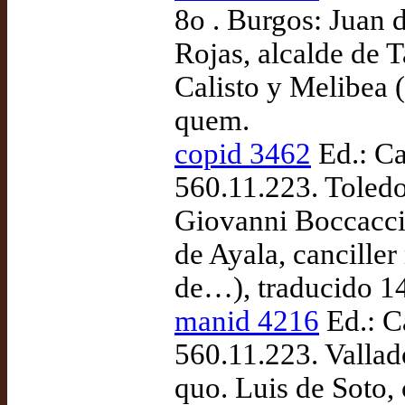
8o . Burgos: Juan 
Rojas, alcalde de 
Calisto y Melibea (
quem.
copid 3462
Ed.: Ca
560.11.223. Toled
Giovanni Boccaccio
de Ayala, cancille
de…), traducido 1
manid 4216
Ed.: C
560.11.223. Vallad
quo. Luis de Soto, 