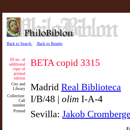
Back to Search
Back to Results
ID no. of
BETA copid 3315
additional
copy of
printed
edition
City and
Madrid
Real Biblioteca
Library
Collection:
I/B/48 |
olim
I-A-4
Call
number
Printed
Sevilla:
Jakob Cromberge
Ex