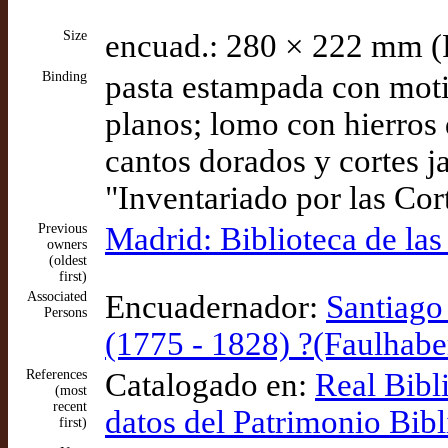
Size
encuad.: 280 × 222 mm (
Binding
pasta estampada con moti
planos; lomo con hierros d
cantos dorados y cortes j
"Inventariado por las Cor
Previous
Madrid: Biblioteca de las
owners
(oldest
first)
Associated
Encuadernador:
Santiago
Persons
(1775 - 1828) ?(Faulhabe
References
Catalogado en:
Real Bibl
(most
recent
datos del Patrimonio Bib
first)