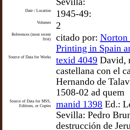
Sevilla:
Date / Location
1945-49:
Volumes
2
References (most recent
citado por:
Norton 
first)
Printing in Spain 
Source of Data for Works
texid 4049
David, r
castellana con el ca
Hernando de Talave
1508-02 ad quem
Source of Data for MSS,
manid 1398
Ed.: L
Editions, or Copies
Sevilla: Pedro Bru
destrucción de Jeru