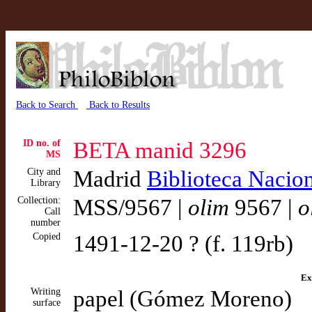
Back to Search
Back to Results
ID no. of
BETA manid 3296
MS
City and
Madrid
Biblioteca Nacion
Library
Collection:
MSS/9567 |
olim
9567 |
o
Call
number
Copied
1491-12-20 ? (f. 119rb)
Ex
Writing
papel (Gómez Moreno)
surface