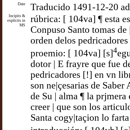
Date
Traducido 1491-12-20 a
Incipits &
rúbrica: [ 104va] ¶ esta es
explicits in
MS
Conpuso Santo tomas de | 
orden delos pedricadores 
4
proemio: [ 104va] [s]
egu
dotor | E frayre que fue de
pedricadores [!] en vn li
son ne|çesarias de Saber 
de Su | alma ¶ la prjmera
creer | que son los articu
Santa cogy|taçion lo farta