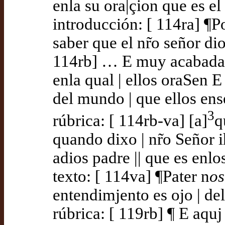
enla su ora|çion que es el
introducción: [ 114ra] ¶P
saber que el nr̃o señor di
114rb] … E muy acabada 
enla qual | ellos oraSen E
del mundo | que ellos ens
3
rúbrica: [ 114rb-va] [a]
q
quando dixo | nr̃o Señor i
adios padre || que es enlo
texto: [ 114va] ¶Pater n
os
entendimjento es ojo | de
rúbrica: [ 119rb] ¶ E aquj 