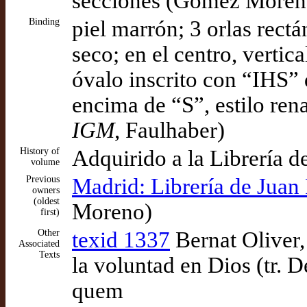
secciones (Gómez Moren
Binding
piel marrón; 3 orlas rect
seco; en el centro, verti
óvalo inscrito con “IHS” 
encima de “S”, estilo re
IGM
, Faulhaber)
History of
Adquirido a la Librería 
volume
Previous
Madrid: Librería de Juan
owners
(oldest
Moreno)
first)
Other
texid 1337
Bernat Oliver,
Associated
Texts
la voluntad en Dios (tr. 
quem