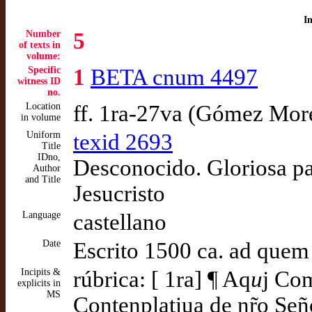
I
Number
5
of texts in
volume:
Specific
1
BETA cnum 4497
witness ID
no.
Location
ff. 1ra-27va (Gómez Mor
in volume
Uniform
texid 2693
Title
IDno,
Desconocido. Gloriosa pa
Author
and Title
Jesucristo
Language
castellano
Date
Escrito 1500 ca. ad quem
Incipits &
rúbrica: [ 1ra] ¶ Aq
u
j Com
explicits in
MS
Contenplatiua de nr̃o Seño