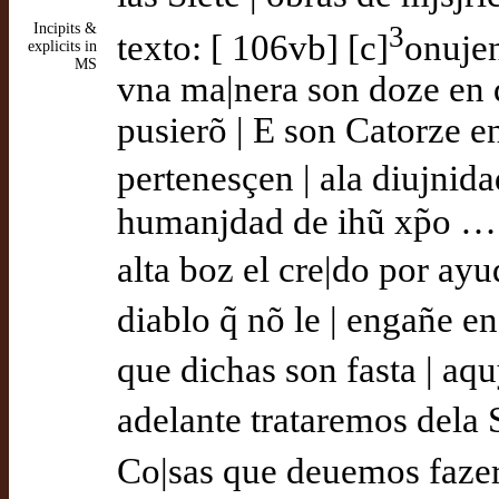
Incipits &
3
texto: [ 106vb] [c]
onujen
explicits in
MS
vna ma|nera son doze en 
pusierõ | E son Catorze en
pertenesçen | ala diujnida
humanjdad de ihũ xp̃o … 
alta boz el cre|do por ayud
diablo q̃ nõ le | engañe e
que dichas son fasta | aq
adelante trataremos dela 
Co|sas que deuemos fazer