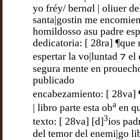
yo fréy/ bern
a
l | oliuer 
santa|gostin me encomien
homildosso asu padre espi
dedicatoria: [ 28ra] ¶que 
espertar la vo|luntad ⁊ e
segura mente en prouecho |
publicado
encabezamiento: [ 28va]
a
| libro parte esta ob
en qu
3
texto: [ 28va] [d]
ios pad
del temor del enemi|go l