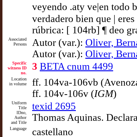
veyendo .aty ve|en todo b
verdadero bien que | ere
rúbrica: [ 104rb] ¶ deo gr
Associated
Autor (var.):
Oliver, Bern
Persons
Autor (var.):
Oliver, Bern
Specific
3
BETA cnum 4499
witness ID
no.
Location
ff. 104va-106vb (Avenoz
in volume
ff. 104v-106v (
IGM
)
Uniform
texid 2695
Title
IDno,
Thomas Aquinas. Declara
Author
and Title
Language
castellano