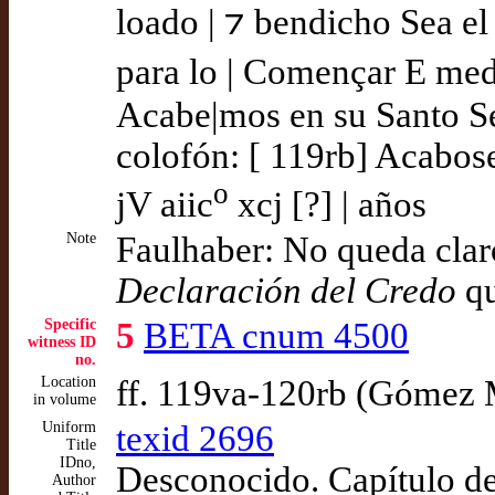
loado | ⁊ bendicho Sea el 
para lo | Començar E medi
Acabe|mos en su Santo S
colofón: [ 119rb] Acabose
o
jV aiic
xcj [?] | años
Note
Faulhaber: No queda claro 
Declaración del Credo
qu
Specific
5
BETA cnum 4500
witness ID
no.
Location
ff. 119va-120rb (Gómez
in volume
Uniform
texid 2696
Title
IDno,
Desconocido. Capítulo de
Author