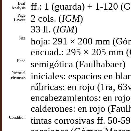
Leaf
ff.: 1 (guarda) + 1-120 
Analysis
Page
2 cols. (
IGM
)
Layout
33 ll. (
IGM
)
Size
hoja: 291 × 200 mm (Gó
encuad.: 295 × 205 mm 
Hand
semigótica (Faulhabaer)
Pictorial
iniciales: espacios en bla
elements
rúbricas: en rojo (1ra, 
encabezamientos: en rojo
calderones: en rojo (Faul
Condition
tintas corrosivas ff. 50-5