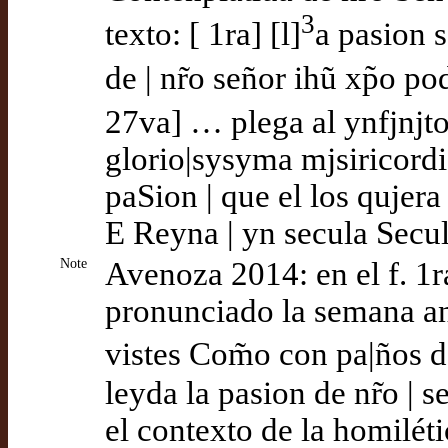
3
texto: [ 1ra] [l]
a pasion 
de | nr̃o señor ihũ xp̃o p
27va] … plega al ynfjnjto
glorio|sysyma mjsiricordi
paSion | que el los qujera
E Reyna | yn secula Sec
Note
Avenoza 2014: en el f. 1
pronunciado la semana an
vistes Com̃o con pa|ños d
leyda la pasion de nr̃o | s
el contexto de la homiléti