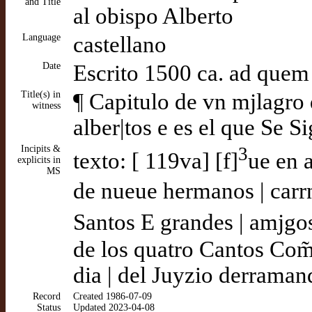
and Title
al obispo Alberto
Language
castellano
Date
Escrito 1500 ca. ad quem
Title(s) in
¶ Capitulo de vn mjlagro 
witness
alber|tos e es el que Se 
Incipits &
3
texto: [ 119va] [f]
ue en 
explicits in
MS
de nueue hermanos | carr
Santos E grandes | amjgos
de los quatro Cantos Com̃
dia | del Juyzio derraman
Record
Created 1986-07-09
Status
Updated 2023-04-08