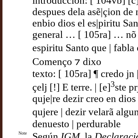
introducción: [ 104vb] [c
despues dela asẽ|çion de n
enbio dios el es|piritu Sa
general … [ 105ra] … nõ s
espiritu Santo que | fabla
Començo ⁊ dixo
texto: [ 105ra] ¶ credo jn 
3
çelj [!] E terre. | [e]
ste p
quje|re dezir creo en dio
qujere | dezir velarã algu
denuesto | perdurable
Note
Según
IGM
, la
Declaraci