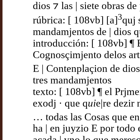
dios ⁊ las | siete obras d
3
rúbrica: [ 108vb] [a]
quj 
mandamjentos de | dios q
introducción: [ 108vb] ¶ 
Cognosçimjento delos art
E | Contenplaçion de dios
tres mandamjentos
texto: [ 108vb] ¶ el Prjme
exodj · que q
ui
e|re dezir
… todas las Cosas que en
ha | en juyzio E por todo 
acada | vno lo que meresçi