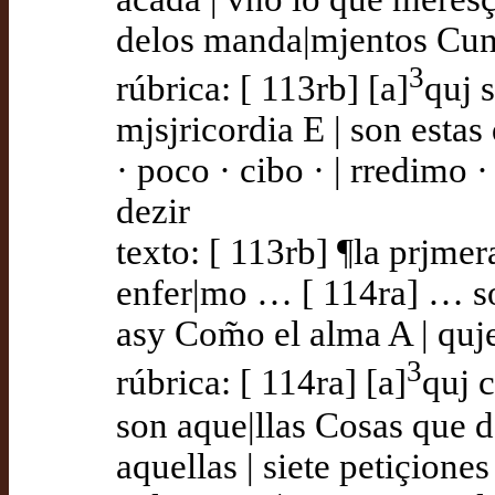
delos manda|mjentos Cun
3
rúbrica: [ 113rb] [a]
quj 
mjsjricordia E | son estas
· poco · cibo · | rredimo ·
dezir
texto: [ 113rb] ¶la prjmera
enfer|mo … [ 114ra] … so
asy Com̃o el alma A | quj
3
rúbrica: [ 114ra] [a]
quj 
son aque|llas Cosas que 
aquellas | siete petiçiones