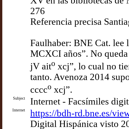
XV en las bibliotecas de 
276
Referencia precisa Santia
Faulhaber: BNE Cat. lee 
MCXCI años”. No queda c
o
jV ait
xcj”, lo cual no tie
tanto. Avenoza 2014 supon
o
cccc
xcj”.
Subject
Internet - Facsímiles digi
Internet
https://bdh-rd.bne.es/
Digital Hispánica visto 