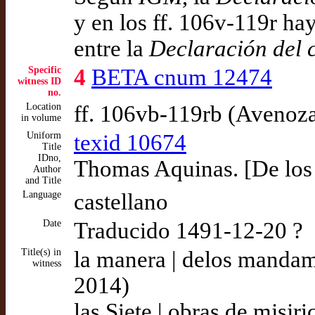
y en los ff. 106v-119r hay
entre la
Declaración del 
Specific
4
BETA cnum 12474
witness ID
no.
Location
ff. 106vb-119rb (Avenoz
in volume
Uniform
texid 10674
Title
IDno,
Thomas Aquinas. [De los a
Author
and Title
Language
castellano
Date
Traducido 1491-12-20 ?
Title(s) in
la manera | delos mandam
witness
2014)
las Siete | obras de mjsj