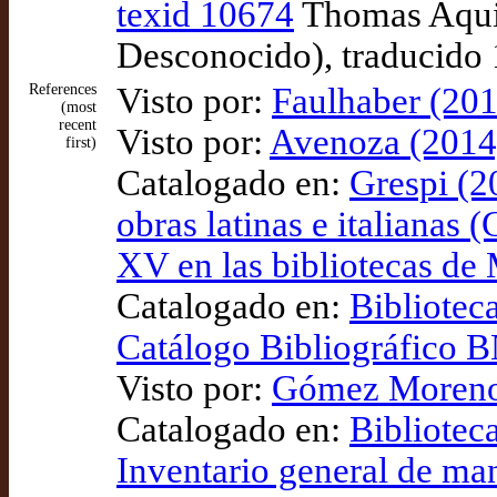
texid 10674
Thomas Aquina
Desconocido), traducido
References
Visto por:
Faulhaber (201
(most
recent
Visto por:
Avenoza (2014)
first)
Catalogado en:
Grespi (2
obras latinas e italianas 
XV en las bibliotecas de 
Catalogado en:
Bibliotec
Catálogo Bibliográfico
Visto por:
Gómez Moreno 
Catalogado en:
Bibliotec
Inventario general de ma