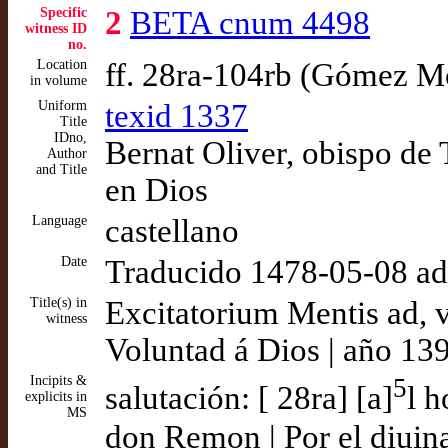
Specific
2
BETA cnum 4498
witness ID
no.
Location
ff. 28ra-104rb (Gómez M
in volume
Uniform
texid 1337
Title
IDno,
Bernat Oliver, obispo de 
Author
and Title
en Dios
Language
castellano
Date
Traducido 1478-05-08 a
Title(s) in
Excitatorium Mentis ad, 
witness
Voluntad á Dios | año 13
Incipits &
5
salutación: [ 28ra] [a]
l h
explicits in
MS
don Remon | Por el diuina