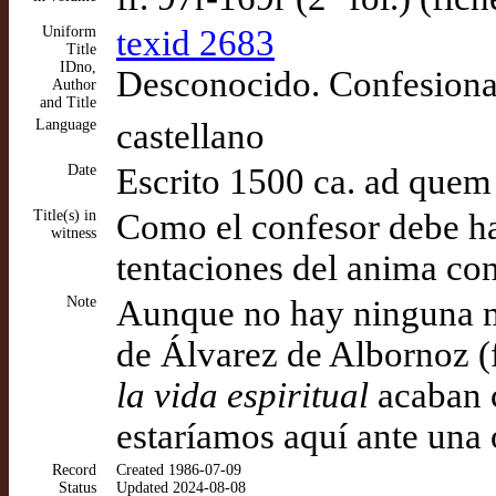
Uniform
texid 2683
Title
IDno,
Desconocido. Confesiona
Author
and Title
Language
castellano
Date
Escrito 1500 ca. ad quem
Title(s) in
Como el confesor debe ha
witness
tentaciones del anima con
Note
Aunque no hay ninguna ma
de Álvarez de Albornoz (ff
la vida espiritual
acaban c
estaríamos aquí ante una 
Record
Created 1986-07-09
Status
Updated 2024-08-08