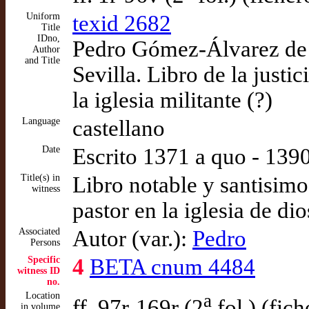
Uniform
texid 2682
Title
IDno,
Pedro Gómez-Álvarez de 
Author
and Title
Sevilla. Libro de la justic
la iglesia militante (?)
Language
castellano
Date
Escrito 1371 a quo - 13
Title(s) in
Libro notable y santisim
witness
pastor en la iglesia de di
Associated
Autor (var.):
Pedro
Persons
Specific
4
BETA cnum 4484
witness ID
no.
Location
a
ff. 97r-169r (2
fol.) (fich
in volume