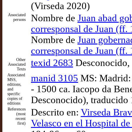
(Virseda 2020)
Associated
Nombre de
Juan abad gob
persons
corresponsal de Juan (ff.
Nombre de
Juan gobernad
corresponsal de Juan (ff.
Other
texid 2683
Desconocido, C
Associated
Texts
Associated
manid 3105
MS: Madrid: 
MSS,
editions,
- 1500 ca. Iacopo da Ben
and
specific
Desconocido), traducido 
copies of
editions
References
Descrito en:
Virseda Brav
(most
recent
Velasco en el Hospital de 
first)