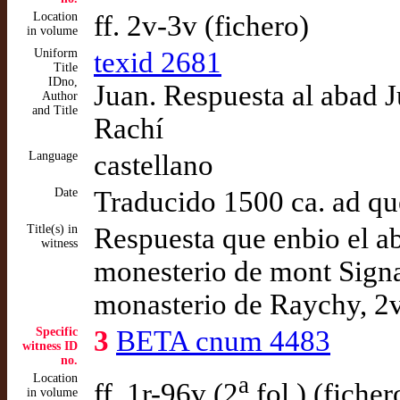
Location
ff. 2v-3v (fichero)
in volume
Uniform
texid 2681
Title
IDno,
Juan. Respuesta al abad 
Author
and Title
Rachí
Language
castellano
Date
Traducido 1500 ca. ad q
Title(s) in
Respuesta que enbio el a
witness
monesterio de mont Signa
monasterio de Raychy, 2
Specific
3
BETA cnum 4483
witness ID
no.
Location
a
ff. 1r-96v (2
fol.) (ficher
in volume