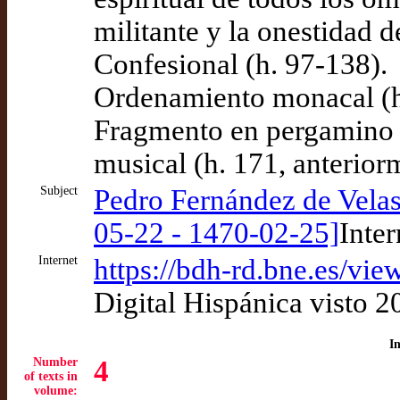
militante y la onestidad 
Confesional (h. 97-138).
Ordenamiento monacal (h
Fragmento en pergamino d
musical (h. 171, anterior
Subject
Pedro Fernández de Velasc
05-22 - 1470-02-25]
Inter
Internet
https://bdh-rd.bne.es/
Digital Hispánica visto 
I
Number
4
of texts in
volume: