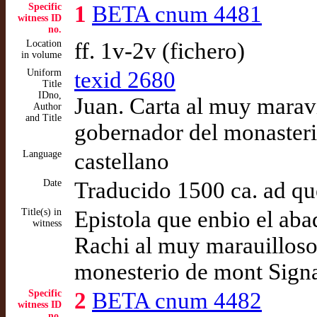
Specific
1
BETA cnum 4481
witness ID
no.
Location
ff. 1v-2v (fichero)
in volume
Uniform
texid 2680
Title
IDno,
Juan. Carta al muy marav
Author
and Title
gobernador del monasteri
Language
castellano
Date
Traducido 1500 ca. ad q
Title(s) in
Epistola que enbio el ab
witness
Rachi al muy marauilloso
monesterio de mont Sign
Specific
2
BETA cnum 4482
witness ID
no.