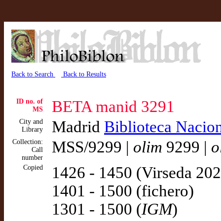
Back to Search
Back to Results
ID no. of
BETA manid 3291
MS
City and
Madrid
Biblioteca Nacio
Library
Collection:
MSS/9299 |
olim
9299 |
o
Call
number
Copied
1426 - 1450 (Virseda 202
1401 - 1500 (fichero)
1301 - 1500 (
IGM
)