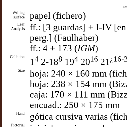
Ex
Writing
papel (fichero)
surface
Leaf
ff.: [3 guardas] + I-IV [e
Analysis
perg.] (Faulhaber)
ff.: 4 + 173 (
IGM
)
Collation
4
8
4
16
¿16-
1
2-18
19
20
21
Size
hoja: 240 × 160 mm (fich
hoja: 238 × 154 mm (Bizz
caja: 170 × 111 mm (Bizz
encuad.: 250 × 175 mm
Hand
gótica cursiva varias (fic
Pictorial