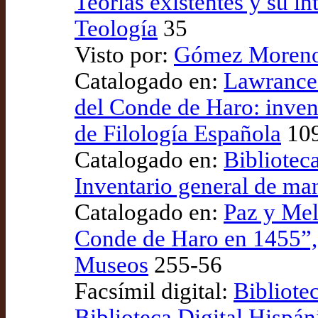
Teorías existentes y su i
Teología
35
Visto por:
Gómez Moreno (
Catalogado en:
Lawrance 
del Conde de Haro: inven
de Filología Española
109
Catalogado en:
Bibliotec
Inventario general de ma
Catalogado en:
Paz y Mel
Conde de Haro en 1455”, 
Museos
255-56
Facsímil digital:
Bibliote
Biblioteca Digital Hispán