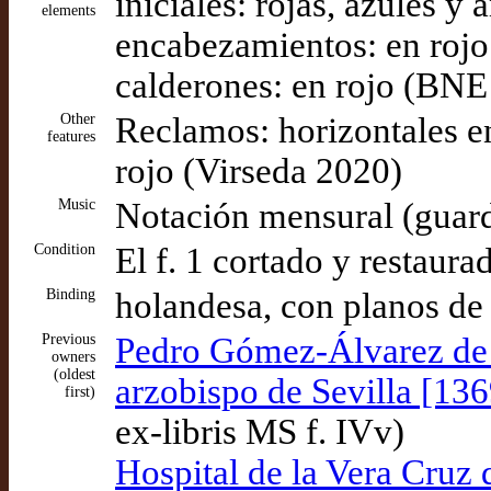
iniciales: rojas, azules y
elements
encabezamientos: en rojo
calderones: en rojo (BNE
Other
Reclamos: horizontales e
features
rojo (Virseda 2020)
Music
Notación mensural (guard
Condition
El f. 1 cortado y restaura
Binding
holandesa, con planos de 
Previous
Pedro Gómez-Álvarez de 
owners
(oldest
arzobispo de Sevilla [13
first)
ex-libris MS f. IVv)
Hospital de la Vera Cruz