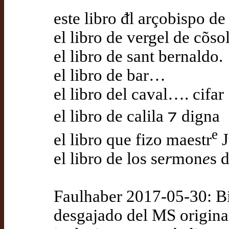
este libro ᵭl arçobispo d
el libro de vergel de cõso
el libro de sant bernaldo.
el libro de bar…
el libro del caval…. cifar
el libro de calila ⁊ digna
e
el libro que fizo maestr
J
el libro de los se
r
mon
e
s 
Faulhaber 2017-05-30: Biz
desgajado del MS origin