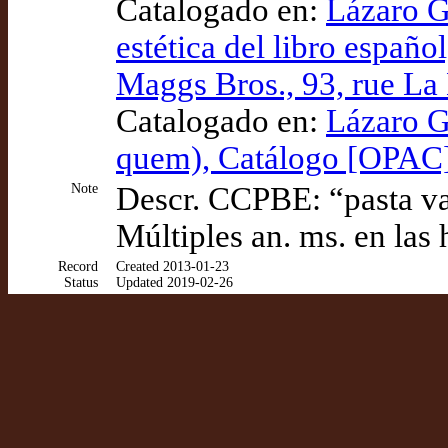
Catalogado en:
Lázaro Ga
estética del libro españo
Maggs Bros., 93, rue La 
Catalogado en:
Lázaro G
quem), Catálogo [OPAC
Note
Descr. CCPBE: “pasta va
Múltiples an. ms. en las 
Record
Created 2013-01-23
Status
Updated 2019-02-26