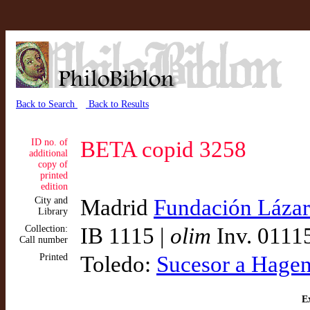
Back to Search
Back to Results
ID no. of
BETA copid 3258
additional
copy of
printed
edition
City and
Madrid
Fundación Lázar
Library
Collection:
IB 1115 |
olim
Inv. 0111
Call number
Printed
Toledo:
Sucesor a Hagen
Ex