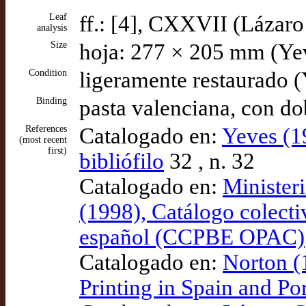
Leaf
ff.: [4], CXXVII (Lázaro
analysis
Size
hoja: 277 × 205 mm (Ye
Condition
ligeramente restaurado 
Binding
pasta valenciana, con do
References
Catalogado en:
Yeves (1
(most recent
first)
bibliófilo
32 , n. 32
Catalogado en:
Minister
(1998), Catálogo colecti
español (CCPBE OPAC)
Catalogado en:
Norton (
Printing in Spain and P