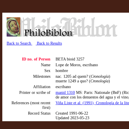
Back to Search
Back to Results
ID no. of Person
BETA bioid 3257
Name
Lope de Moros, escribano
Sex
hombre
Milestones
nac. 1205 ad quem? (
Cronología
)
muerte 1249 a quo? (
Cronología
)
Affiliation
escribano
Printer or scribe of
manid 1310
MS: Paris: Nationale (BnF) (Ric
de amor con los denuestos del agua y el vino
References (most recent
Viña Liste et al. (1991), Cronología de la li
first)
Record Status
Created 1991-06-22
Updated 2023-05-23