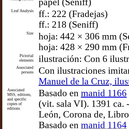
papel (Seniff)
Leaf Analysis
ff.: 222 (Fradejas)
ff.: 218 (Seniff)
Size
hoja: 442 × 306 mm (S
hoja: 428 × 290 mm (F
Pictorial
ilustración: Con 6 ilust
elements
Associated
Con ilustraciones imita
persons
Manuel de la Cruz, ilus
Associated
Basado en
manid 1166
MSS, editions,
and specific
(vit. sala VI). 1391 ca.
copies of
editions
León, Corona de, Libro 
Basado en
manid 1164