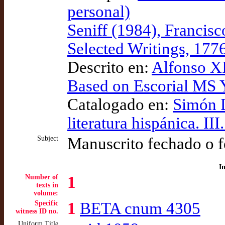
personal)
Seniff (1984), Francisc
Selected Writings, 177
Descrito en:
Alfonso XI 
Based on Escorial MS Y
Catalogado en:
Simón D
literatura hispánica. III
Subject
Manuscrito fechado o 
I
Number of
1
texts in
volume:
Specific
1
BETA cnum 4305
witness ID no.
Uniform Title