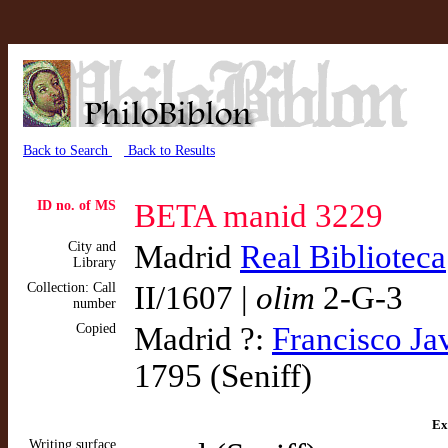
Back to Search
Back to Results
ID no. of MS
BETA manid 3229
City and
Madrid
Real Biblioteca
Library
Collection: Call
II/1607 |
olim
2-G-3
number
Copied
Madrid ?:
Francisco Ja
1795 (Seniff)
Ex
Writing surface