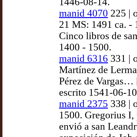
1446-08-14.
manid 4070
225 | 
21 MS: 1491 ca. - 
Cinco libros de sa
1400 - 1500.
manid 6316
331 | 
Martínez de Lerma,
Pérez de Vargas… [
escrito 1541-06-1
manid 2375
338 | 
1500. Gregorius I,
envió a san Leandr