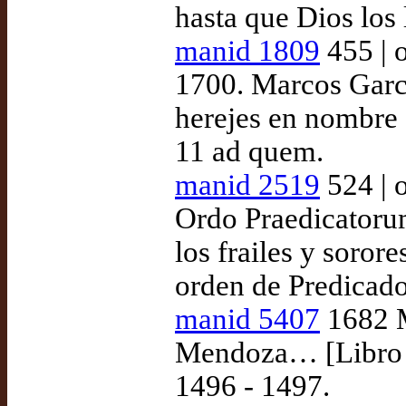
hasta que Dios los 
manid 1809
455 | 
1700. Marcos Garcí
herejes en nombre 
11 ad quem.
manid 2519
524 | 
Ordo Praedicatoru
los frailes y sorore
orden de Predicado
manid 5407
1682 M
Mendoza… [Libro de
1496 - 1497.