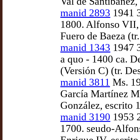
Val de Santibáñez,
manid 2893
1941 3
1800. Alfonso VII,
Fuero de Baeza (tr
manid 1343
1947 3
a quo - 1400 ca. D
(Versión C) (tr. D
manid 3811
Ms. 19
García Martínez Mo
González, escrito 
manid 3190
1953 2
1700. seudo-Alfon