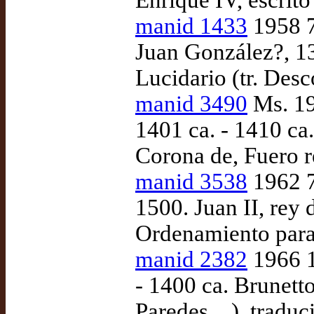
Enrique IV, escrito
manid 1433
1958 7
Juan González?, 13
Lucidario (tr. Desc
manid 3490
Ms. 19
1401 ca. - 1410 ca.
Corona de, Fuero 
manid 3538
1962 7
1500. Juan II, rey 
Ordenamiento para 
manid 2382
1966 1
- 1400 ca. Brunetto
Paredes…), traduci