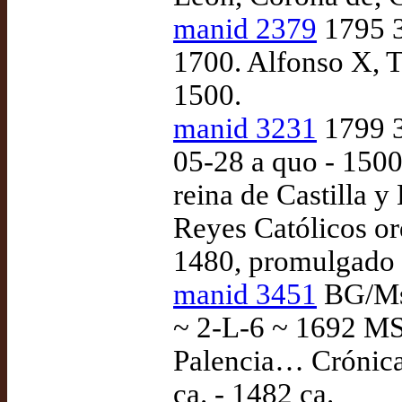
manid 2379
1795 3
1700. Alfonso X, T
1500.
manid 3231
1799 3
05-28 a quo - 1500 
reina de Castilla 
Reyes Católicos or
1480, promulgado
manid 3451
BG/Ms.
~ 2-L-6 ~ 1692 MS
Palencia… Crónica 
ca. - 1482 ca.