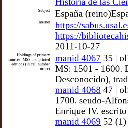
Historia de las Cie
Subject
España (reino)Esp
Internet
https://sabus.usal.e
https://bibliotecahi
2011-10-27
Holdings of primary
manid 4067
35 | ol
sources: MSS and printed
editions (in call number
MS: 1501 - 1600. D
order)
Desconocido), trad
manid 4068
47 | o
1700. seudo-Alfon
Enrique IV, escrito
manid 4069
52 (1)