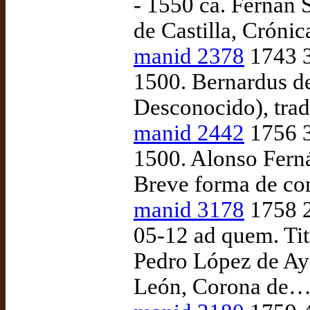
- 1550 ca. Fernán 
de Castilla, Crónic
manid 2378
1743 3
1500. Bernardus de
Desconocido), tra
manid 2442
1756 3
1500. Alonso Ferná
Breve forma de con
manid 3178
1758 2
05-12 ad quem. Titu
Pedro López de Aya
León, Corona de…)