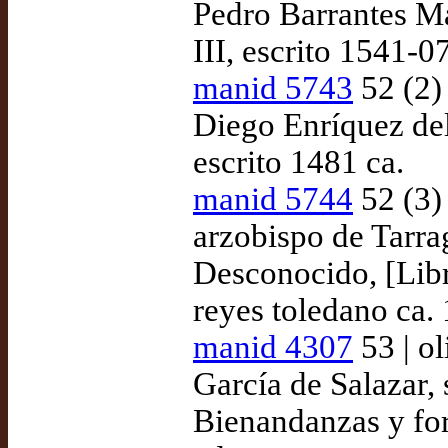
Pedro Barrantes M
III, escrito 1541-0
manid 5743
52 (2)
Diego Enríquez del
escrito 1481 ca.
manid 5744
52 (3)
arzobispo de Tarra
Desconocido, [Libr
reyes toledano ca.
manid 4307
53 | o
García de Salazar, 
Bienandanzas y for