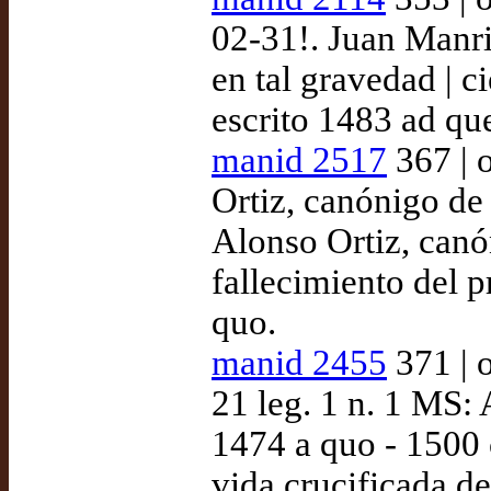
02-31!. Juan Manri
en tal gravedad | c
escrito 1483 ad qu
manid 2517
367 | 
Ortiz, canónigo de
Alonso Ortiz, canó
fallecimiento del 
quo.
manid 2455
371 | o
21 leg. 1 n. 1 MS:
1474 a quo - 1500 
vida crucificada de