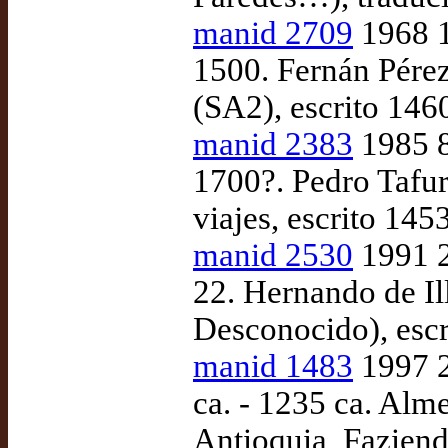
manid 2709
1968 1
1500. Fernán Pére
(SA2), escrito 146
manid 2383
1985 8
1700?. Pedro Tafur
viajes, escrito 145
manid 2530
1991 2
22. Hernando de Il
Desconocido), escr
manid 1483
1997 2
ca. - 1235 ca. Alm
Antioquia, Faziend