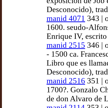
exposición de Job e
Desconocido), trad
manid 4071
343 | 
1600. seudo-Alfon
Enrique IV, escrito
manid 2515
346 | 
- 1500 ca. Francesc
Libro que es llamad
Desconocido), tra
manid 2516
351 | 
1700?. Gonzalo Ch
de don Alvaro de L
manid 2114
353 | 