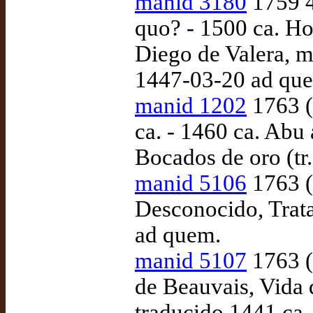
manid 3180
1759 4
quo? - 1500 ca. Hon
Diego de Valera, m
1447-03-20 ad qu
manid 1202
1763 (
ca. - 1460 ca. Abu 
Bocados de oro (tr
manid 5106
1763 (
Desconocido, Trata
ad quem.
manid 5107
1763 (
de Beauvais, Vida 
traducido 1441 ca.