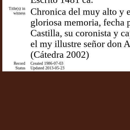
Title(s) in
Chronica del muy alto y 
witness
gloriosa memoria, fecha 
Castilla, su coronista y c
el my illustre señor don 
(Cátedra 2002)
Record
Created 1986-07-03
Status
Updated 2013-05-23