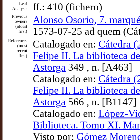
Leaf
ff.: 410 (fichero)
Analysis
Previous
Alonso Osorio, 7. marqué
owners
(oldest
1573-07-25 ad quem (Cát
first)
References
Catalogado en:
Cátedra (
(most
recent
Felipe II. La biblioteca 
first)
Astorga
349 , n. [A463]
Catalogado en:
Cátedra (
Felipe II. La biblioteca 
Astorga
566 , n. [B1147]
Catalogado en:
López-Vid
Biblioteca. Tomo XI. Man
Visto por:
Gómez Moreno (