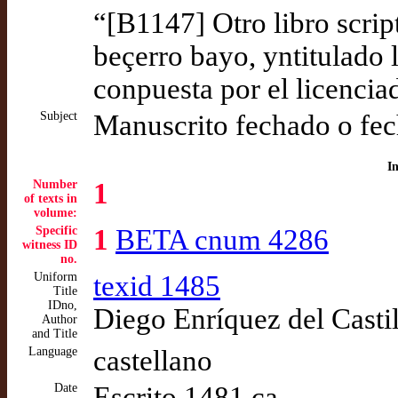
“[B1147] Otro libro scri
beçerro bayo, yntitulado 
conpuesta por el licencia
Subject
Manuscrito fechado o fec
I
Number
1
of texts in
volume:
Specific
1
BETA cnum 4286
witness ID
no.
Uniform
texid 1485
Title
IDno,
Diego Enríquez del Casti
Author
and Title
Language
castellano
Date
Escrito 1481 ca.