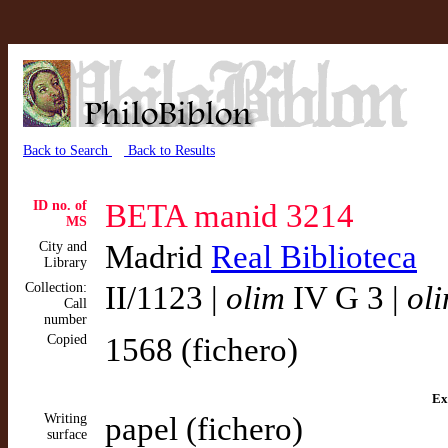
Back to Search
Back to Results
ID no. of
BETA manid 3214
MS
City and
Madrid
Real Biblioteca
Library
Collection:
II/1123 |
olim
IV G 3 |
ol
Call
number
Copied
1568 (fichero)
Ex
Writing
papel (fichero)
surface