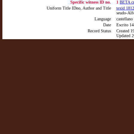
Specific witness ID no.
1
BETA c
Uniform Title IDno, Author and Title
texid 181
seudo-Alfo
Language
castellano
Date
Escrito 14
Record Status
Created 1
Updated 2