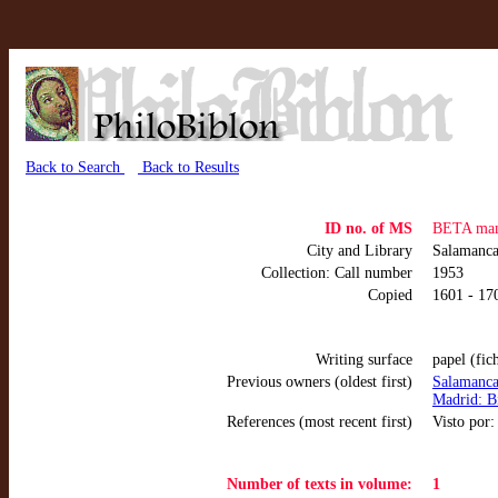
Back to Search
Back to Results
ID no. of MS
BETA man
City and Library
Salamanc
Collection: Call number
1953
Copied
1601 - 170
Writing surface
papel (fic
Previous owners (oldest first)
Salamanca
Madrid: Bi
References (most recent first)
Visto por
Number of texts in volume:
1