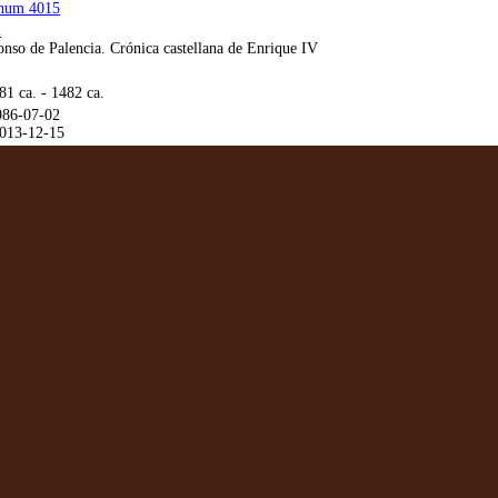
num 4015
2
nso de Palencia. Crónica castellana de Enrique IV
81 ca. - 1482 ca.
986-07-02
013-12-15