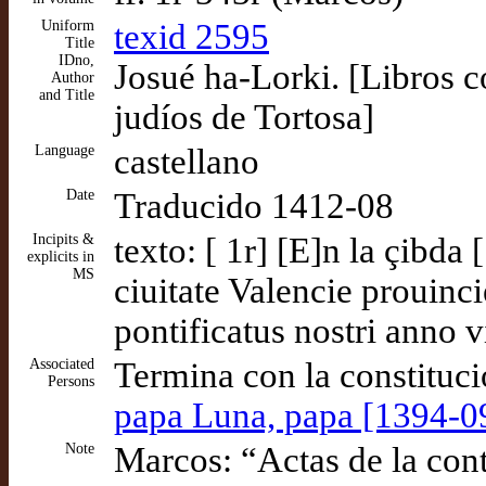
Uniform
texid 2595
Title
IDno,
Josué ha-Lorki. [Libros c
Author
and Title
judíos de Tortosa]
Language
castellano
Date
Traducido 1412-08
Incipits &
texto: [ 1r] [E]n la çibd
explicits in
MS
ciuitate Valencie prouinc
pontificatus nostri anno 
Associated
Termina con la constituci
Persons
papa Luna, papa [1394-0
Note
Marcos: “Actas de la con