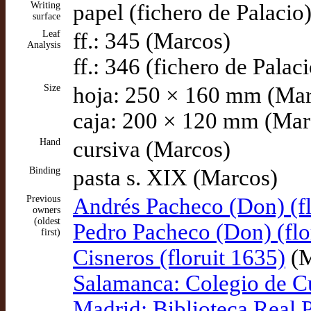
Writing
papel (fichero de Palacio
surface
Leaf
ff.: 345 (Marcos)
Analysis
ff.: 346 (fichero de Palaci
Size
hoja: 250 × 160 mm (Mar
caja: 200 × 120 mm (Mar
Hand
cursiva (Marcos)
Binding
pasta s. XIX (Marcos)
Previous
Andrés Pacheco (Don) (f
owners
(oldest
Pedro Pacheco (Don) (flo
first)
Cisneros (floruit 1635)
(M
Salamanca: Colegio de C
Madrid: Biblioteca Real 