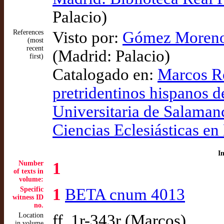
Palacio)
References
Visto por:
Gómez Moreno (
(most
recent
(Madrid: Palacio)
first)
Catalogado en:
Marcos Ro
pretridentinos hispanos d
Universitaria de Salamanc
Ciencias Eclesiásticas en
I
Number
1
of texts in
volume:
Specific
1
BETA cnum 4013
witness ID
no.
Location
ff. 1r-343r (Marcos)
in volume