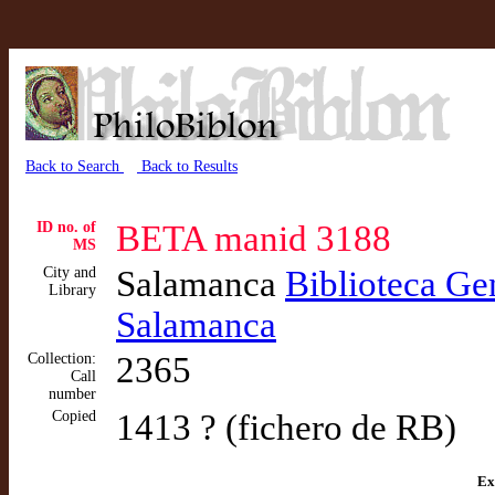
Back to Search
Back to Results
ID no. of
BETA manid 3188
MS
City and
Salamanca
Biblioteca Gen
Library
Salamanca
Collection:
2365
Call
number
Copied
1413 ? (fichero de RB)
Ex