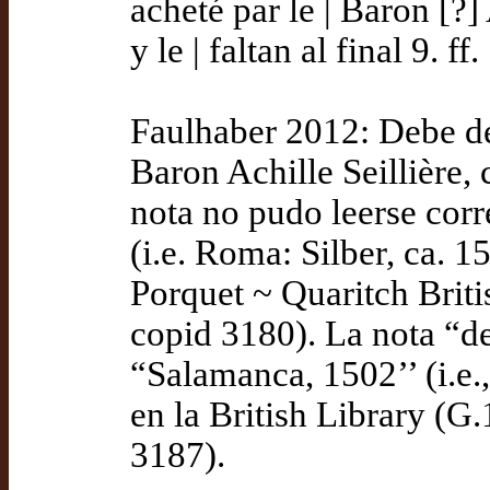
acheté par le | Baron [?]
y le | faltan al final 9. f
Faulhaber 2012: Debe de 
Baron Achille Seillière, 
nota no pudo leerse corr
(i.e. Roma: Silber, ca. 15
Porquet ~ Quaritch Briti
copid 3180). La nota “de
“Salamanca, 1502’’ (i.e.
en la British Library (
3187).