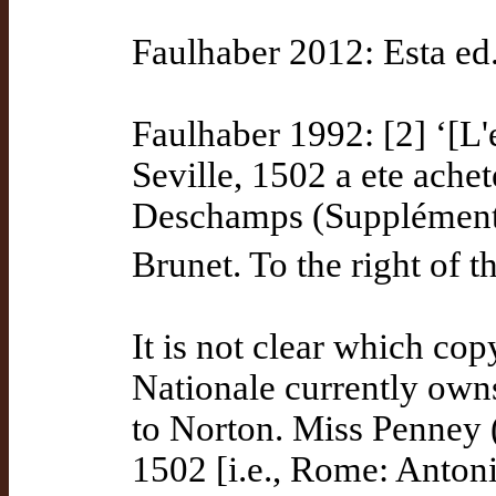
Faulhaber 2012: Esta ed
Faulhaber 1992: [2] ‘[L'
Seville, 1502 a ete achet
Deschamps (Supplément a
Brunet. To the right of t
It is not clear which copy
Nationale currently owns
to Norton. Miss Penney (
1502 [i.e., Rome: Anton