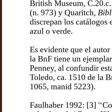
British Museum, C.20.c.
(n. 973) y Quaritch,
Bib
discrepan los catálogos 
azul o verde.
Es evidente que el autor
la BnF tiene un ejempla
Penney, al confundir esta
Toledo, ca. 1510 de la Br
1065, manid 5223).
Faulhaber 1992: [3] '‘Col