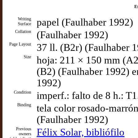
Ex
Writing
papel (Faulhaber 1992)
Surface
Collation
(Faulhaber 1992)
Page Layout
37 ll. (B2r) (Faulhaber 
Size
hoja: 211 × 150 mm (A2
(B2) (Faulhaber 1992) 
1992)
Condition
imperf.: falto de 8 h.: T
Binding
tela color rosado-marrón
(Faulhaber 1992)
Previous
Félix Solar, bibliófilo
owners