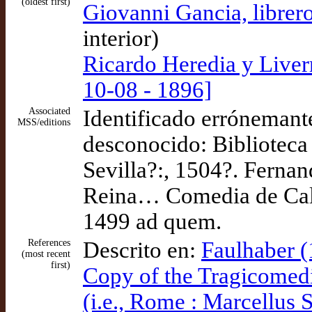
(oldest first)
Giovanni Gancia, libre
interior)
Ricardo Heredia y Liver
10-08 - 1896]
Associated
Identificado erróneman
MSS/editions
desconocido: Biblioteca
Sevilla?:, 1504?. Fernan
Reina… Comedia de Calis
1499 ad quem.
References
Descrito en:
Faulhaber 
(most recent
first)
Copy of the Tragicomedi
(i.e., Rome : Marcellus 