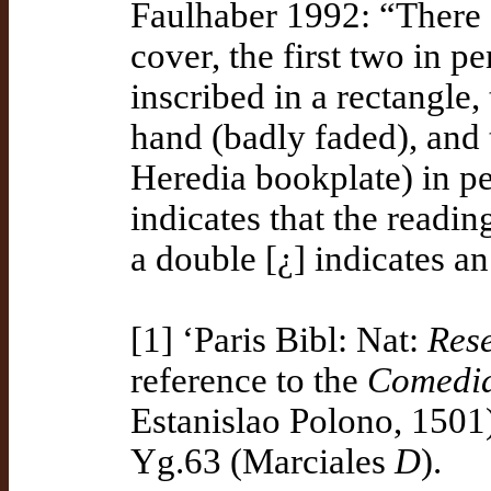
Faulhaber 1992: “There a
cover, the first two in p
inscribed in a rectangle, 
hand (badly faded), and 
Heredia bookplate) in pen
indicates that the readin
a double [¿] indicates an
[1] ‘Paris Bibl: Nat:
Res
reference to the
Comedia
Estanislao Polono, 1501
Yg.63 (Marciales
D
).