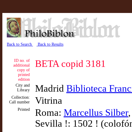
Back to Search
Back to Results
ID no. of
BETA copid 3181
additional
copy of
printed
edition
City and
Madrid
Biblioteca Fran
Library
Collection:
Vitrina
Call number
Printed
Roma:
Marcellus Silber
Sevilla !: 1502 ! (colofó