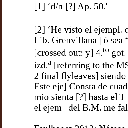
[1] ‘d/n [?] Ap. 50.'
[2] ‘He visto el ejempl.
Lib. Grenvillana | ò sea
to
[crossed out: y] 4.
got. 
a
izd.
[referring to the MS
2 final flyleaves] siend
Este eje] Consta de cuadn
mio sienta [?] hasta el T
el ejem | del B.M. me falt