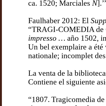
ca. 1520; Marciales
N
].’
Faulhaber 2012: El
Supp
“TRAGI-COMEDIA de Ca
impresso …
año 1502, in-
Un bel exemplaire a été v
nationale; incomplet des 
La venta de la bibliotec
Contiene el siguiente as
“1807. Tragicomedia de C