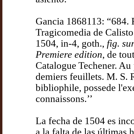
Gancia 1868113: “684.
Tragicomedia de Calisto
1504, in-4, goth.,
fig. su
Premiere edition
, de tou
Catalogue Techener. Au 
demiers feuillets. M. S. 
bibliophile, possede l'ex
connaissons.’’
La fecha de 1504 es inco
a la falta de las últimas